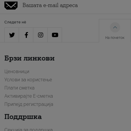
Следете нè
На почеток
Брзи линкови
Ценовници
Услови за користење
Плати сметка
Активирајте Е-сметка
Припејд регистрација
Поддршка
Секција за поддршка