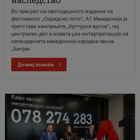
наследство
Во пресрет на овогодишното издание на
фестивалот „Охридско лето“, А1 Македонија ја
претстави кампањата „Културна врска“, чиј
централен дел е новата џез-интерпретација на
легендарната македонска народна песна
„Билјан
Дознај повеќе