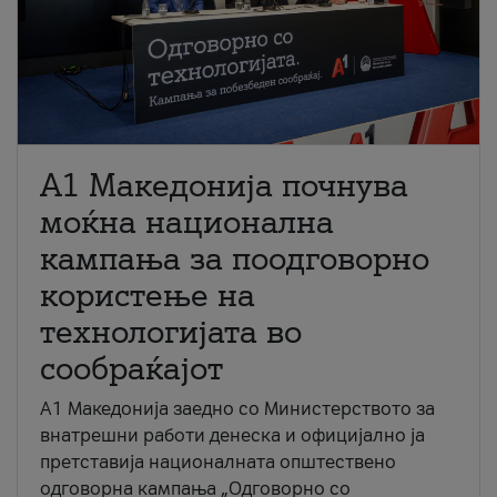
A1 Македонија почнува
моќна национална
кампања за поодговорно
користење на
технологијата во
сообраќајот
A1 Македонија заедно со Министерството за
внатрешни работи денеска и официјално ја
претставија националната општествено
одговорна кампања „Одговорно со