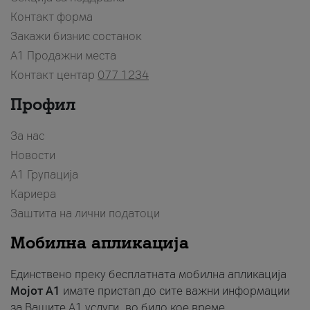
Контакт форма
Закажи бизнис состанок
A1 Продажни места
Контакт центар
077 1234
Профил
За нас
Новости
А1 Групација
Кариера
Заштита на лични податоци
Мобилна апликација
Единствено преку бесплатната мобилна апликација
Мојот A1
имате пристап до сите важни информации
за Вашите A1 услуги, во било кое време.