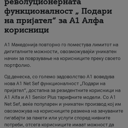
револуционерната
функционалност „ Подари
За нас
на пријател“ за А1 Алфа
#ПодобарОнлајн
корисници
А1 Македонија повторно го поместува лимитот на
дигиталните можности, овозможувајќи уникатен
начин за поврзување на корисниците преку своето
портфолио.
Од денеска, со големо задоволство А1 воведува
нова A1 Net Sef функционалност „Подари на
пријател“, достапна за резидентните корисници на
А1 Alfa и A1 Senior Plus тарифните модели. Со A1
Net Sef, веќе популарен и уникатен производ кој им
овозможува на корисниците размена на зачуваните
гигабајти за пакети или услуги според нивните
потреби, отсега корисниците имаат можност да