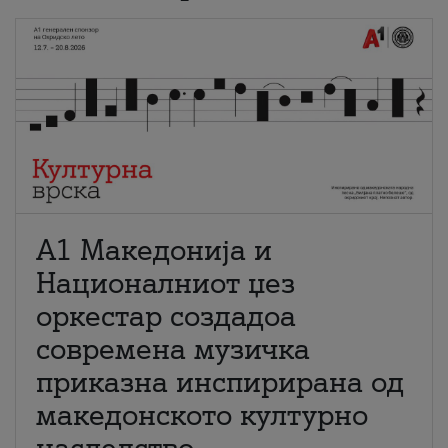
А1 Македонија и
Националниот џез
оркестар создадоа
современа музичка
приказна инспирирана од
македонското културно