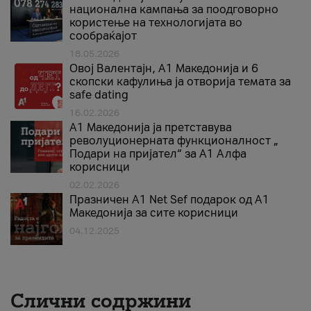
национална кампања за поодговорно
користење на технологијата во
сообраќајот
18.05.2026
Овој Валентајн, A1 Македонија и 6
скопски кафулиња ја отворија темата за
safe dating
16.02.2026
А1 Македонија ја претставува
револуционерната функционалност „
Подари на пријател“ за А1 Алфа
корисници
02.02.2026
Празничен A1 Net Sеf подарок од А1
Македонија за сите корисници
04.12.2025
Слични содржини