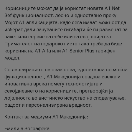
Корисниците можат да ја користат новата А1 Net
Sef функционалност, лесно и едноставно преку
Мојот А1 апликацијата, каде сега имаат можност да
изберат дали зачуваните гигабајти ќе ги разменат за
пакет или сервис за себе или за свој пријател.
Примателот на подарокот исто така треба да биде
корисник на А1 Alfa или A1 Senior Plus тарифен
модел.
Со лансирањето на оваа нова, едноставна но моќна
функционалност, А1 Македонија создава свежа и
иновативна врска помеѓу технологијата и
секојдневието на корисниците, претворајќи ја
лојалноста во вистинско искуство на споделување,
радост и персонализирана вредност.
Контакт за медиуми А1 Македонија:
Емилија Зографска