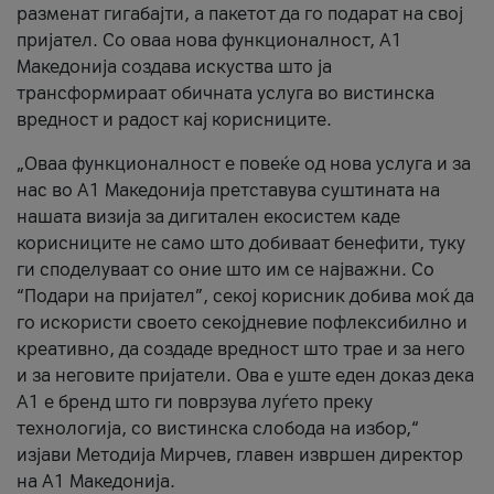
разменат гигабајти, а пакетот да го подарат на свој
пријател. Со оваа нова функционалност, А1
Македонија создава искуства што ја
трансформираат обичната услуга во вистинска
вредност и радост кај корисниците.
„Оваа функционалност е повеќе од нова услуга и за
нас во А1 Македонија претставува суштината на
нашата визија за дигитален екосистем каде
корисниците не само што добиваат бенефити, туку
ги споделуваат со оние што им се најважни. Со
“Подари на пријател”, секој корисник добива моќ да
го искористи своето секојдневие пофлексибилно и
креативно, да создаде вредност што трае и за него
и за неговите пријатели. Ова е уште еден доказ дека
А1 е бренд што ги поврзува луѓето преку
технологија, со вистинска слобода на избор,“
изјави Методија Мирчев, главен извршен директор
на А1 Македонија.