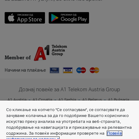
Member of
Начини на плаќање
Дознај повеќе за A1 Telekom Austria Group
A1 Austria
A1 Croatia
A1 Serbia
A1 Belarus
A1 Bulgaria
A1 Slovenia
A1 Digital
Со кликање на копчето "Се согласувам", се согласувате да
зачуваме колачиња за да го подобриме Вашето корисничко
искуство преку анализа на употребата на веб-страната,
подобрување на навигацијата и прикажување на релевантна
содржина. За повеќе информации проверете на
Повеќе