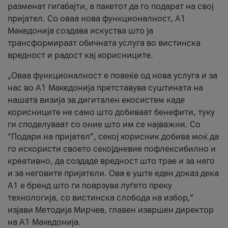
разменат гигабајти, а пакетот да го подарат на свој
пријател. Со оваа нова функционалност, А1
Македонија создава искуства што ја
трансформираат обичната услуга во вистинска
вредност и радост кај корисниците.
„Оваа функционалност е повеќе од нова услуга и за
нас во А1 Македонија претставува суштината на
нашата визија за дигитален екосистем каде
корисниците не само што добиваат бенефити, туку
ги споделуваат со оние што им се најважни. Со
“Подари на пријател”, секој корисник добива моќ да
го искористи своето секојдневие пофлексибилно и
креативно, да создаде вредност што трае и за него
и за неговите пријатели. Ова е уште еден доказ дека
А1 е бренд што ги поврзува луѓето преку
технологија, со вистинска слобода на избор,“
изјави Методија Мирчев, главен извршен директор
на А1 Македонија.