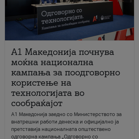
A1 Македонија почнува
моќна национална
кампања за поодговорно
користење на
технологијата во
сообраќајот
A1 Македонија заедно со Министерството за
внатрешни работи денеска и официјално ја
претставија националната општествено
одговорна кампања „Одговорно со