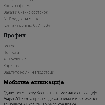
Контакт форма
Закажи бизнис состанок
A1 Продажни места
Контакт центар
077 1234
Профил
За нас
Новости
А1 Групација
Кариера
Заштита на лични податоци
Мобилна апликација
Единствено преку бесплатната мобилна апликација
Мојот A1
имате пристап до сите важни информации
за Вашите A1 услуги, во било кое време.