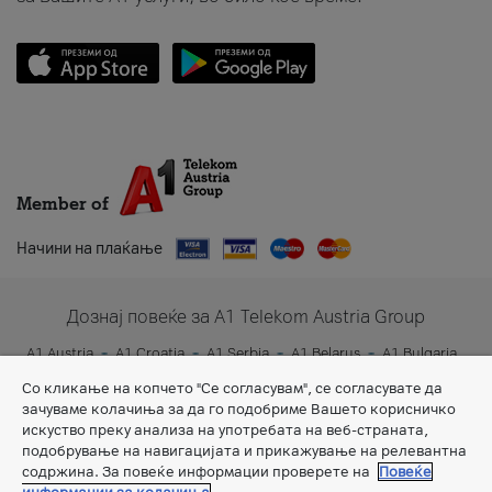
Member of
Начини на плаќање
Дознај повеќе за A1 Telekom Austria Group
A1 Austria
A1 Croatia
A1 Serbia
A1 Belarus
A1 Bulgaria
A1 Slovenia
A1 Digital
Со кликање на копчето "Се согласувам", се согласувате да
зачуваме колачиња за да го подобриме Вашето корисничко
искуство преку анализа на употребата на веб-страната,
подобрување на навигацијата и прикажување на релевантна
содржина. За повеќе информации проверете на
Повеќе