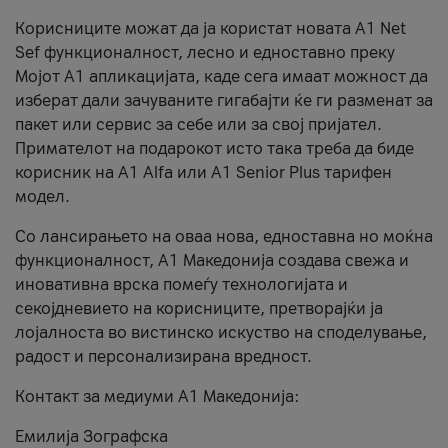
Корисниците можат да ја користат новата А1 Net
Sef функционалност, лесно и едноставно преку
Мојот А1 апликацијата, каде сега имаат можност да
изберат дали зачуваните гигабајти ќе ги разменат за
пакет или сервис за себе или за свој пријател.
Примателот на подарокот исто така треба да биде
корисник на А1 Alfa или A1 Senior Plus тарифен
модел.
Со лансирањето на оваа нова, едноставна но моќна
функционалност, А1 Македонија создава свежа и
иновативна врска помеѓу технологијата и
секојдневието на корисниците, претворајќи ја
лојалноста во вистинско искуство на споделување,
радост и персонализирана вредност.
Контакт за медиуми А1 Македонија:
Емилија Зографска