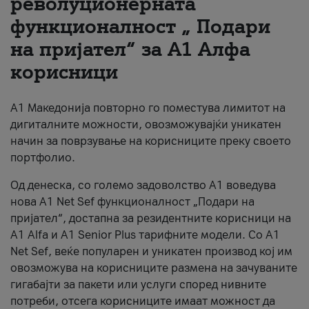
револуционерната
функционалност „ Подари
За нас
на пријател“ за А1 Алфа
#ПодобарОнлајн
корисници
А1 Македонија повторно го поместува лимитот на
дигиталните можности, овозможувајќи уникатен
начин за поврзување на корисниците преку своето
портфолио.
Од денеска, со големо задоволство А1 воведува
нова A1 Net Sef функционалност „Подари на
пријател“, достапна за резидентните корисници на
А1 Alfa и A1 Senior Plus тарифните модели. Со A1
Net Sef, веќе популарен и уникатен производ кој им
овозможува на корисниците размена на зачуваните
гигабајти за пакети или услуги според нивните
потреби, отсега корисниците имаат можност да