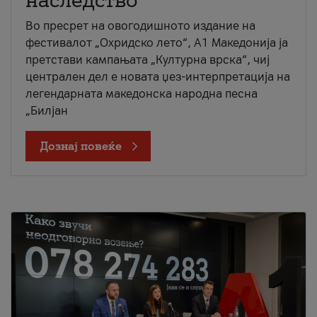
наследство
Во пресрет на овогодишното издание на
фестивалот „Охридско лето“, А1 Македонија ја
претстави кампањата „Културна врска“, чиј
централен дел е новата џез-интерпретација на
легендарната македонска народна песна
„Билјан
Дознај повеќе