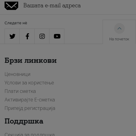
Следете нè
На почеток
Брзи линкови
Ценовници
Услови за користење
Плати сметка
Активирајте Е-сметка
Припејд регистрација
Поддршка
Секција за поддршка