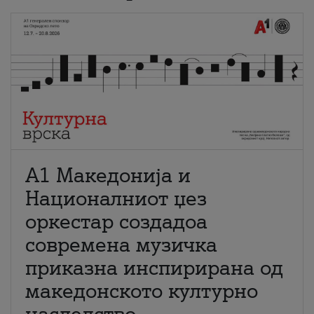
А1 Македонија и
Националниот џез
оркестар создадоа
современа музичка
приказна инспирирана од
македонското културно