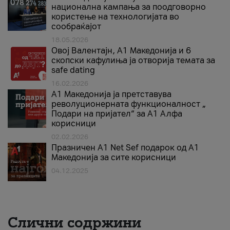
национална кампања за поодговорно
користење на технологијата во
сообраќајот
18.05.2026
Овој Валентајн, A1 Македонија и 6
скопски кафулиња ја отворија темата за
safe dating
16.02.2026
А1 Македонија ја претставува
револуционерната функционалност „
Подари на пријател“ за А1 Алфа
корисници
02.02.2026
Празничен A1 Net Sеf подарок од А1
Македонија за сите корисници
04.12.2025
Слични содржини