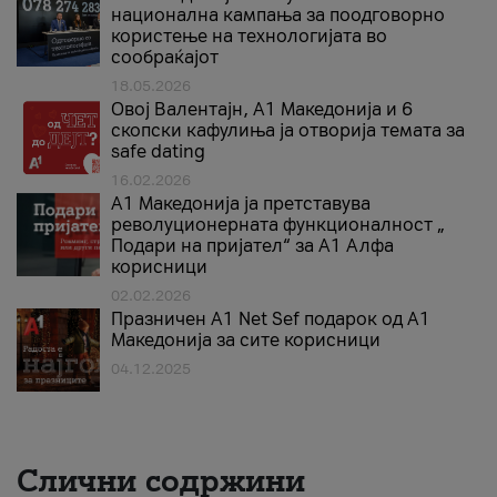
национална кампања за поодговорно
користење на технологијата во
сообраќајот
18.05.2026
Овој Валентајн, A1 Македонија и 6
скопски кафулиња ја отворија темата за
safe dating
16.02.2026
А1 Македонија ја претставува
револуционерната функционалност „
Подари на пријател“ за А1 Алфа
корисници
02.02.2026
Празничен A1 Net Sеf подарок од А1
Македонија за сите корисници
04.12.2025
Слични содржини