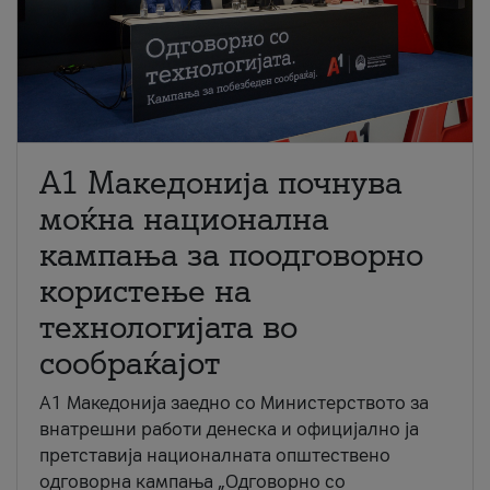
A1 Македонија почнува
моќна национална
кампања за поодговорно
користење на
технологијата во
сообраќајот
A1 Македонија заедно со Министерството за
внатрешни работи денеска и официјално ја
претставија националната општествено
одговорна кампања „Одговорно со