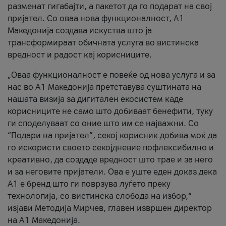
разменат гигабајти, а пакетот да го подарат на свој
пријател. Со оваа нова функционалност, А1
Македонија создава искуства што ја
трансформираат обичната услуга во вистинска
вредност и радост кај корисниците.
„Оваа функционалност е повеќе од нова услуга и за
нас во А1 Македонија претставува суштината на
нашата визија за дигитален екосистем каде
корисниците не само што добиваат бенефити, туку
ги споделуваат со оние што им се најважни. Со
“Подари на пријател”, секој корисник добива моќ да
го искористи своето секојдневие пофлексибилно и
креативно, да создаде вредност што трае и за него
и за неговите пријатели. Ова е уште еден доказ дека
А1 е бренд што ги поврзува луѓето преку
технологија, со вистинска слобода на избор,“
изјави Методија Мирчев, главен извршен директор
на А1 Македонија.