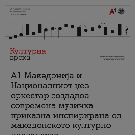
А1 Македонија и
Националниот џез
оркестар создадоа
современа музичка
приказна инспирирана од
македонското културно