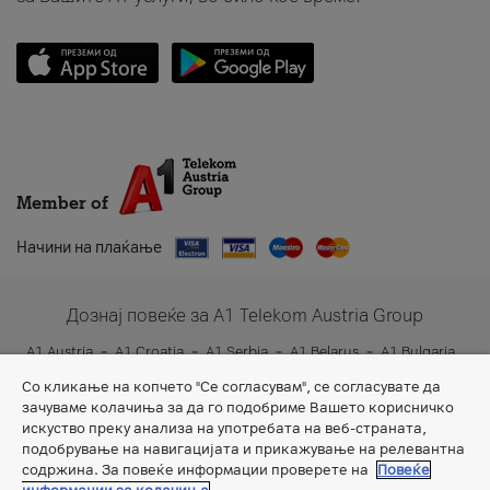
Member of
Начини на плаќање
Дознај повеќе за A1 Telekom Austria Group
A1 Austria
A1 Croatia
A1 Serbia
A1 Belarus
A1 Bulgaria
A1 Slovenia
A1 Digital
Со кликање на копчето "Се согласувам", се согласувате да
зачуваме колачиња за да го подобриме Вашето корисничко
искуство преку анализа на употребата на веб-страната,
подобрување на навигацијата и прикажување на релевантна
содржина. За повеќе информации проверете на
Повеќе