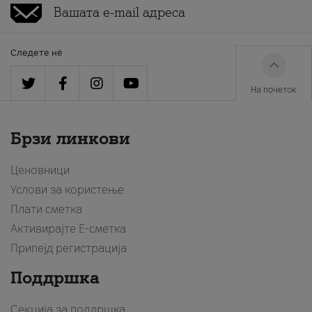
Следете нè
На почеток
Брзи линкови
Ценовници
Услови за користење
Плати сметка
Активирајте Е-сметка
Припејд регистрација
Поддршка
Секција за поддршка