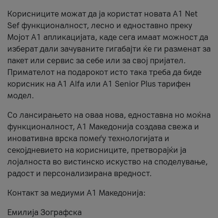
Корисниците можат да ја користат новата А1 Net
Sef функционалност, лесно и едноставно преку
Мојот А1 апликацијата, каде сега имаат можност да
изберат дали зачуваните гигабајти ќе ги разменат за
пакет или сервис за себе или за свој пријател.
Примателот на подарокот исто така треба да биде
корисник на А1 Alfa или A1 Senior Plus тарифен
модел.
Со лансирањето на оваа нова, едноставна но моќна
функционалност, А1 Македонија создава свежа и
иновативна врска помеѓу технологијата и
секојдневието на корисниците, претворајќи ја
лојалноста во вистинско искуство на споделување,
радост и персонализирана вредност.
Контакт за медиуми А1 Македонија:
Емилија Зографска