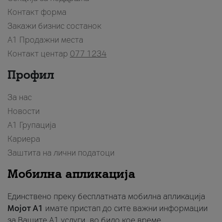
Контакт форма
Закажи бизнис состанок
A1 Продажни места
Контакт центар
077 1234
Профил
За нас
Новости
А1 Групација
Кариера
Заштита на лични податоци
Мобилна апликација
Единствено преку бесплатната мобилна апликација
Мојот A1
имате пристап до сите важни информации
за Вашите A1 услуги, во било кое време.