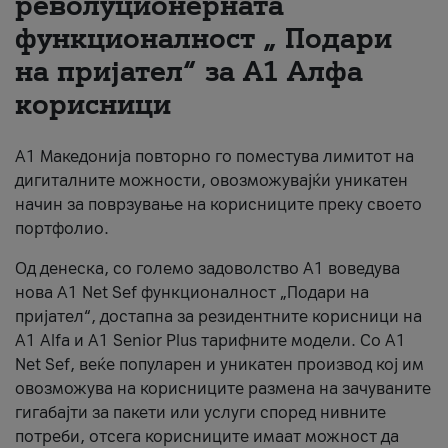
револуционерната
функционалност „ Подари
За нас
на пријател“ за А1 Алфа
#ПодобарОнлајн
корисници
А1 Македонија повторно го поместува лимитот на
дигиталните можности, овозможувајќи уникатен
начин за поврзување на корисниците преку своето
портфолио.
Од денеска, со големо задоволство А1 воведува
нова A1 Net Sef функционалност „Подари на
пријател“, достапна за резидентните корисници на
А1 Alfa и A1 Senior Plus тарифните модели. Со A1
Net Sef, веќе популарен и уникатен производ кој им
овозможува на корисниците размена на зачуваните
гигабајти за пакети или услуги според нивните
потреби, отсега корисниците имаат можност да