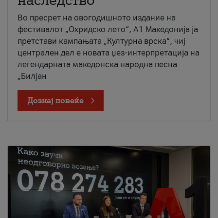
наследство
Во пресрет на овогодишното издание на
фестивалот „Охридско лето“, А1 Македонија ја
претстави кампањата „Културна врска“, чиј
централен дел е новата џез-интерпретација на
легендарната македонска народна песна
„Билјан
Дознај повеќе