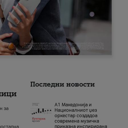
Последни новости
ници
А1 Македонија и
н за
Националниот џез
оркестар создадоа
современа музичка
приказна инспирирана
достапна