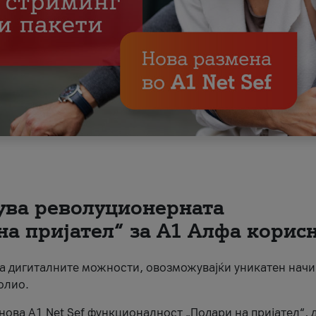
вува револуционерната
на пријател“ за А1 Алфа корис
на дигиталните можности, овозможувајќи уникатен начи
олио.
нова A1 Net Sef функционалност „Подари на пријател“, 