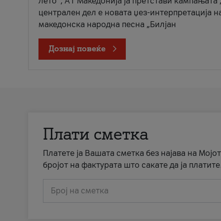
лето“, А1 Македонија ја претстави кампањата 
централен дел е новата џез-интерпретација н
македонска народна песна „Билјан
Дознај повеќе
Плати сметка
Платете ја Вашата сметка без најава на Мојот
бројот на фактурата што сакате да ја платите
Број на сметка