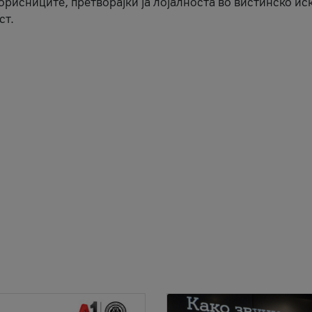
корисниците, претворајќи ја лојалноста во вистинско ис
ст.