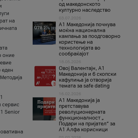
од македонското
и
културно наследство
луги
03.07.2026
рат на
A1 Македонија почнува
бичната
моќна национална
кампања за поодговорно
користење на
ата
технологијата во
сообраќајот
о оние
18.05.2026
невие
Овој Валентајн, A1
е еден
Македонија и 6 скопски
 Методија
кафулиња ја отворија
темата за safe dating
16.02.2026
А1
А1 Македонија ја
и сервис
претставува
1 Senior
револуционерната
функционалност „
Подари на пријател“ за
А1 Алфа корисници
новативна
02.02.2026