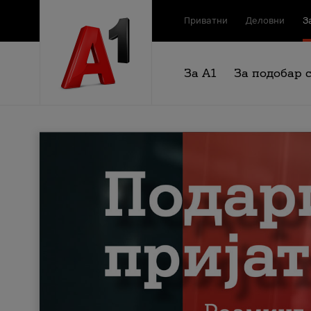
Приватни
Деловни
З
За А1
За подобар 