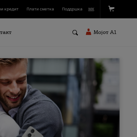
и кредит
Плати сметка
Поддршка
МК
такт
Мојот A1