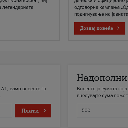
„Културна врска“, чиј
денеска и официјално 
а легендарната
одговорна кампања „Од
подигнување на јавната 
Дознај повеќе
Надополни
 А1, само внесете го
Внесете ја сумата кој
.
внесувајте сума помеѓ
Плати