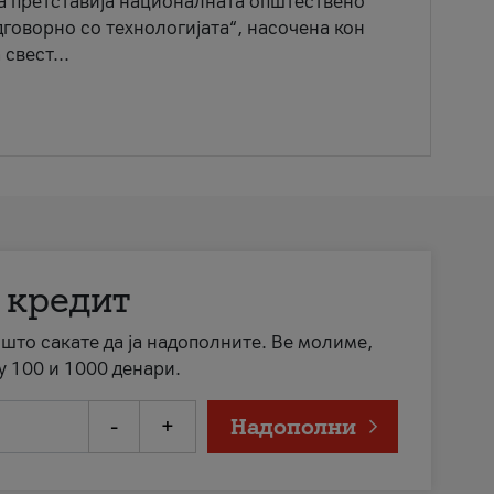
ја претставија националната општествено
говорно со технологијата“, насочена кон
свест...
 кредит
а што сакате да ја надополните. Ве молиме,
у 100 и 1000 денари.
-
+
Надополни