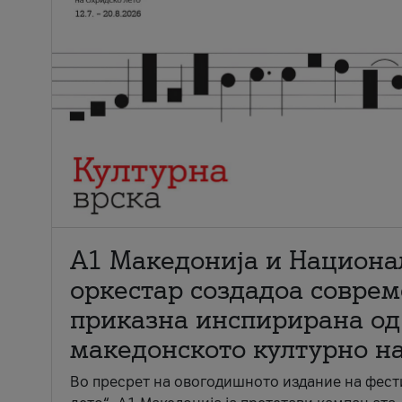
А1 Македонија и Национа
оркестар создадоа совре
приказна инспирирана од
македонското културно н
Во пресрет на овогодишното издание на фест