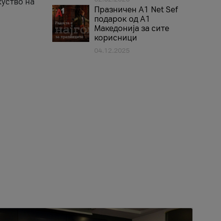
куство на
Празничен A1 Net Sеf
подарок од А1
Македонија за сите
корисници
04.12.2025