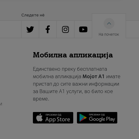
Следете нè
На почеток
Мобилна апликација
Единствено преку бесплатната
мобилна апликација
Мојот A1
имате
пристап до сите важни информации
за Вашите A1 услуги, во било кое
време.
и