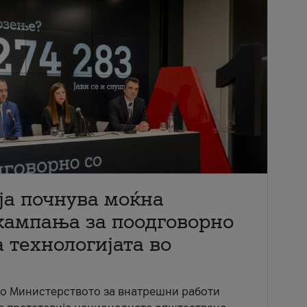
ја почнува моќна
кампања за поодговорно
 технологијата во
со Министерството за внатрешни работи