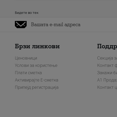
Бидете во тек
Брзи линкови
Подд
Ценовници
Секција 
Услови за користење
Контакт 
Плати сметка
Закажи б
Активирајте Е-сметка
A1 Прода
Припејд регистрација
Контакт 