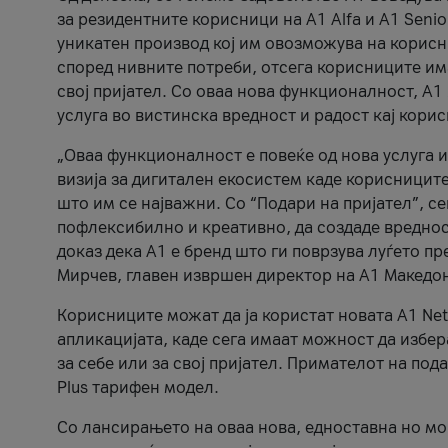
за резидентните корисници на А1 Alfa и A1 Senio
уникатен производ кој им овозможува на корисни
според нивните потреби, отсега корисниците има
свој пријател. Со оваа нова функционалност, А
услуга во вистинска вредност и радост кај кори
„Оваа функционалност е повеќе од нова услуга и
визија за дигитален екосистем каде корисниците
што им се најважни. Со “Подари на пријател”, с
пофлексибилно и креативно, да создаде вредност
доказ дека А1 е бренд што ги поврзува луѓето пр
Мирчев, главен извршен директор на А1 Македон
Корисниците можат да ја користат новата А1 Net
апликацијата, каде сега имаат можност да избера
за себе или за свој пријател. Примателот на пода
Plus тарифен модел.
Со лансирањето на оваа нова, едноставна но м