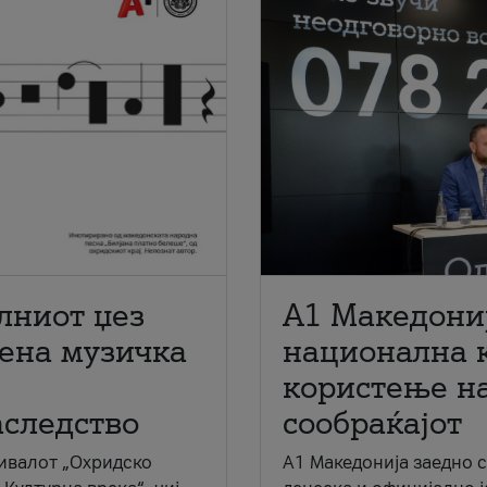
лниот џез
A1 Македони
мена музичка
национална 
користење на
аследство
сообраќајот
ивалот „Охридско
A1 Македонија заедно 