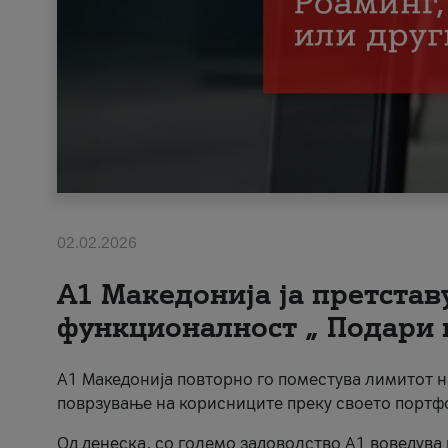
02.02.2026
А1 Македонија ја претста
функционалност „ Подари 
А1 Македонија повторно го поместува лимитот 
поврзување на корисниците преку своето портф
Од денеска, со големо задоволство А1 воведува 