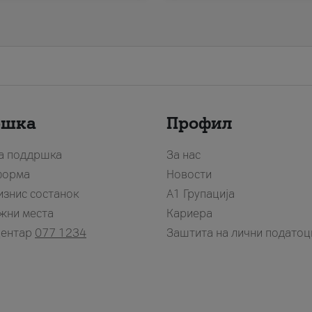
ршка
Профил
за поддршка
За нас
форма
Новости
изнис состанок
А1 Групација
жни места
Кариера
центар
077 1234
Заштита на лични податоц