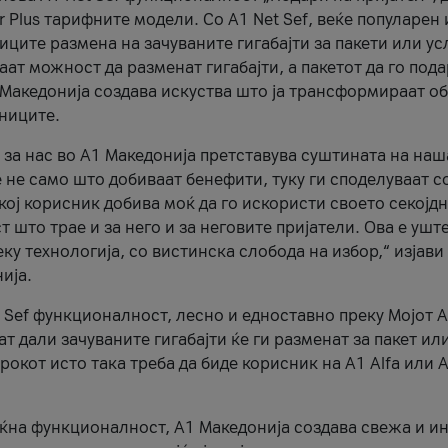
r Plus тарифните модели. Со A1 Net Sef, веќе популарен 
ците размена на зачуваните гигабајти за пакети или ус
ат можност да разменат гигабајти, а пакетот да го пода
1 Македонија создава искуства што ја трансформираат о
сниците.
 за нас во А1 Македонија претставува суштината на наш
 не само што добиваат бенефити, туку ги споделуваат с
екој корисник добива моќ да го искористи своето секојд
 што трае и за него и за неговите пријатели. Ова е ушт
еку технологија, со вистинска слобода на избор,“ изјави
ија.
 Sef функционалност, лесно и едноставно преку Мојот 
т дали зачуваните гигабајти ќе ги разменат за пакет ил
рокот исто така треба да биде корисник на А1 Alfa или A
оќна функционалност, А1 Македонија создава свежа и и