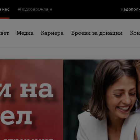
а нас
#ПодобарОнлајн
Надополн
свет
Медиа
Кариера
Броеви за донации
Кон