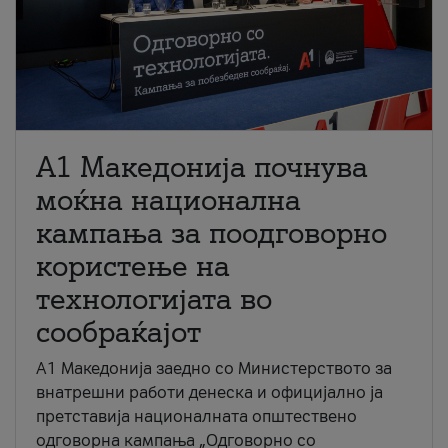
A1 Македонија почнува
моќна национална
кампања за поодговорно
користење на
технологијата во
сообраќајот
A1 Македонија заедно со Министерството за
внатрешни работи денеска и официјално ја
претставија националната општествено
одговорна кампања „Одговорно со