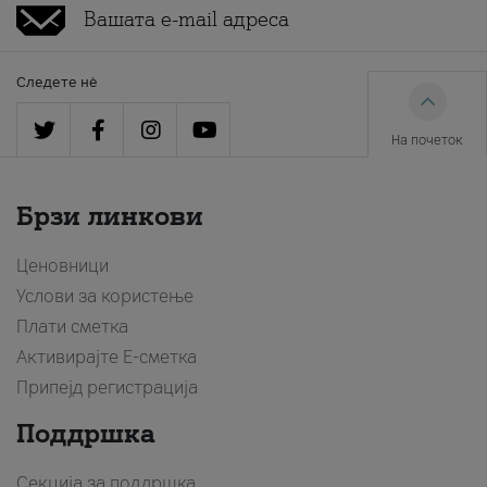
Следете нè
На почеток
Брзи линкови
Ценовници
Услови за користење
Плати сметка
Активирајте Е-сметка
Припејд регистрација
Поддршка
Секција за поддршка