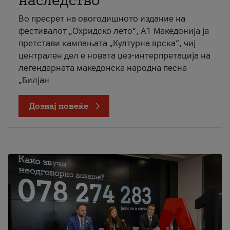
наследство
Во пресрет на овогодишното издание на
фестивалот „Охридско лето“, А1 Македонија ја
претстави кампањата „Културна врска“, чиј
централен дел е новата џез-интерпретација на
легендарната македонска народна песна
„Билјан
Дознај повеќе