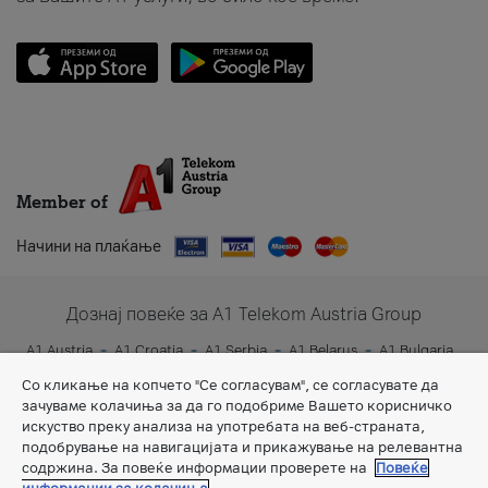
Member of
Начини на плаќање
Дознај повеќе за A1 Telekom Austria Group
A1 Austria
A1 Croatia
A1 Serbia
A1 Belarus
A1 Bulgaria
A1 Slovenia
A1 Digital
Со кликање на копчето "Се согласувам", се согласувате да
зачуваме колачиња за да го подобриме Вашето корисничко
искуство преку анализа на употребата на веб-страната,
подобрување на навигацијата и прикажување на релевантна
содржина. За повеќе информации проверете на
Повеќе