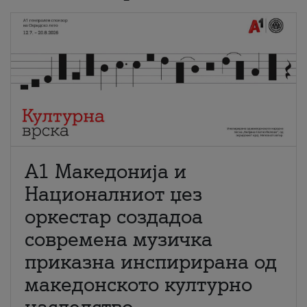
А1 Македонија и
Националниот џез
оркестар создадоа
современа музичка
приказна инспирирана од
македонското културно