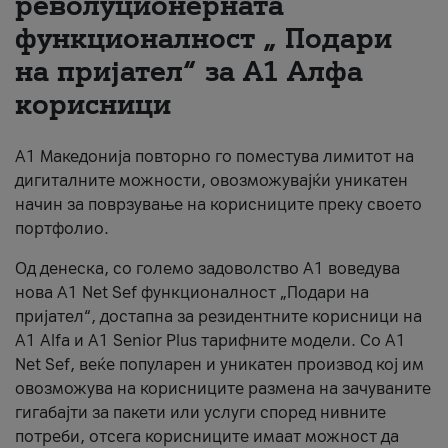
револуционерната
функционалност „ Подари
За нас
на пријател“ за А1 Алфа
#ПодобарОнлајн
корисници
А1 Македонија повторно го поместува лимитот на
дигиталните можности, овозможувајќи уникатен
начин за поврзување на корисниците преку своето
портфолио.
Од денеска, со големо задоволство А1 воведува
нова A1 Net Sef функционалност „Подари на
пријател“, достапна за резидентните корисници на
А1 Alfa и A1 Senior Plus тарифните модели. Со A1
Net Sef, веќе популарен и уникатен производ кој им
овозможува на корисниците размена на зачуваните
гигабајти за пакети или услуги според нивните
потреби, отсега корисниците имаат можност да