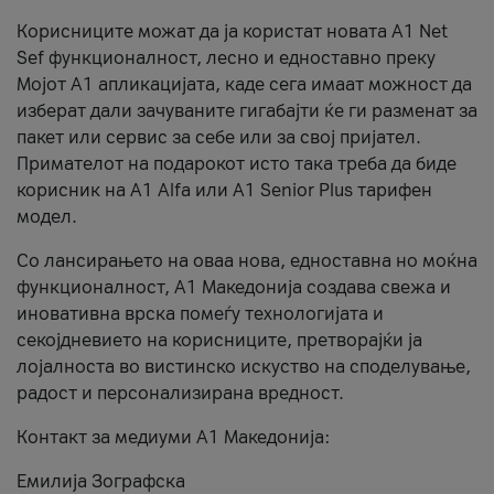
Корисниците можат да ја користат новата А1 Net
Sef функционалност, лесно и едноставно преку
Мојот А1 апликацијата, каде сега имаат можност да
изберат дали зачуваните гигабајти ќе ги разменат за
пакет или сервис за себе или за свој пријател.
Примателот на подарокот исто така треба да биде
корисник на А1 Alfa или A1 Senior Plus тарифен
модел.
Со лансирањето на оваа нова, едноставна но моќна
функционалност, А1 Македонија создава свежа и
иновативна врска помеѓу технологијата и
секојдневието на корисниците, претворајќи ја
лојалноста во вистинско искуство на споделување,
радост и персонализирана вредност.
Контакт за медиуми А1 Македонија:
Емилија Зографска