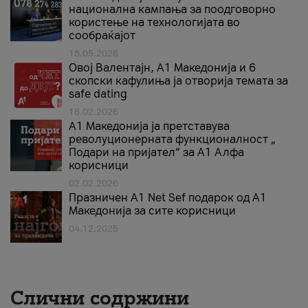
национална кампања за поодговорно
користење на технологијата во
сообраќајот
18.05.2026
Овој Валентајн, A1 Македонија и 6
скопски кафулиња ја отворија темата за
safe dating
16.02.2026
А1 Македонија ја претставува
револуционерната функционалност „
Подари на пријател“ за А1 Алфа
корисници
02.02.2026
Празничен A1 Net Sеf подарок од А1
Македонија за сите корисници
04.12.2025
Слични содржини