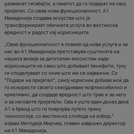
разменат гигабајти, а пакетот да го подарат на свој
пријател. Со оваа нова функционалност, А1
Македонија создава искуства што ја
трансформираат обичната услуга во вистинска
вредност и радост кај корисниците.
„Оваа функционалност е повеќе од нова услуга и за
нас во А1 Македонија претставува суштината на
нашата визија за дигитален екосистем каде
корисниците не само што добиваат бенефити, туку
ги споделуваат со оние што им се најважни. Со
“Подари на пријател”, секој корисник добива моќ да
го искористи своето секојдневие пофлексибилно и
креативно, да создаде вредност што трае и за него
и за неговите пријатели. Ова е уште еден доказ дека
А1 е бренд што ги поврзува луѓето преку
технологија, со вистинска слобода на избор,“
изјави Методија Мирчев, главен извршен директор
на А1 Македонија.