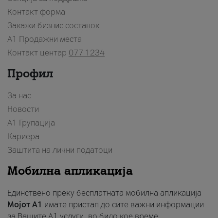
Контакт форма
Закажи бизнис состанок
A1 Продажни места
Контакт центар
077 1234
Профил
За нас
Новости
А1 Групација
Кариера
Заштита на лични податоци
Мобилна апликација
Единствено преку бесплатната мобилна апликација
Мојот A1
имате пристап до сите важни информации
за Вашите A1 услуги, во било кое време.