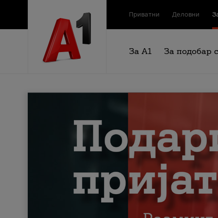
Приватни
Деловни
З
За А1
За подобар 