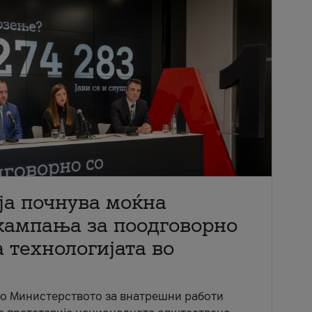
ја почнува моќна
кампања за поодговорно
 технологијата во
со Министерството за внатрешни работи