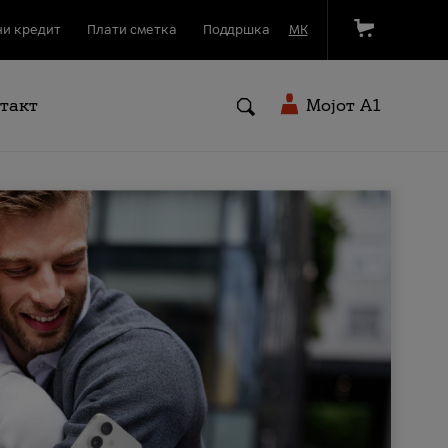
и кредит
Плати сметка
Поддршка
МК
такт
Мојот A1