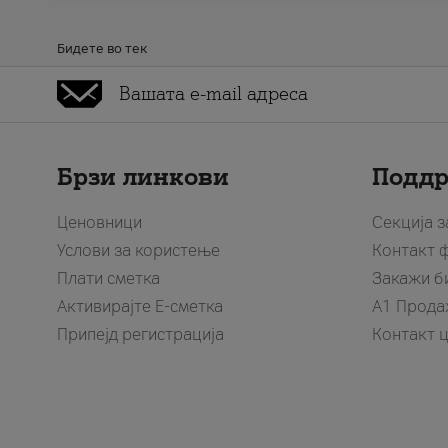
Бидете во тек
Брзи линкови
Подд
Ценовници
Секција 
Услови за користење
Контакт 
Плати сметка
Закажи б
Активирајте Е-сметка
A1 Прода
Припејд регистрација
Контакт 