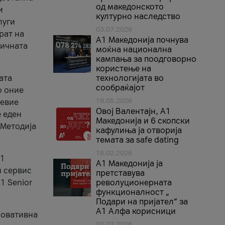
од македонското
и
културно наследство
луги
03.07.2026
рат на
A1 Македонија почнува
бичната
моќна национална
кампања за поодговорно
користење на
ата
технологијата во
сообраќајот
о оние
18.05.2026
невие
Овој Валентајн, A1
е еден
Македонија и 6 скопски
 Методија
кафулиња ја отворија
темата за safe dating
16.02.2026
А1
А1 Македонија ја
и сервис
претставува
1 Senior
револуционерната
функционалност „
Подари на пријател“ за
А1 Алфа корисници
новативна
02.02.2026