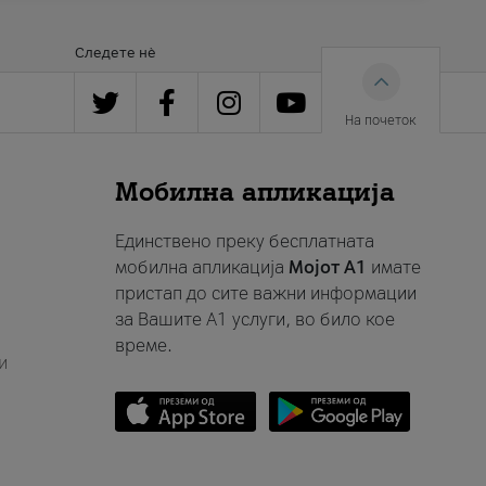
Следете нè
На почеток
Мобилна апликација
Единствено преку бесплатната
мобилна апликација
Мојот A1
имате
пристап до сите важни информации
за Вашите A1 услуги, во било кое
време.
и