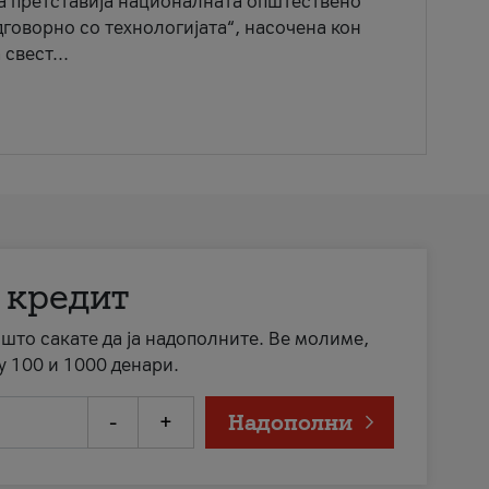
ја претставија националната општествено
говорно со технологијата“, насочена кон
свест...
 кредит
а што сакате да ја надополните. Ве молиме,
у 100 и 1000 денари.
-
+
Надополни