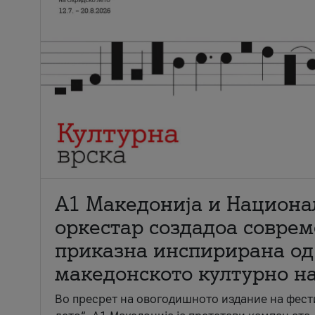
А1 Македонија и Национа
оркестар создадоа совре
приказна инспирирана од
македонското културно н
Во пресрет на овогодишното издание на фест