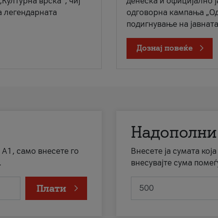
„Културна врска“, чиј
денеска и официјално 
а легендарната
одговорна кампања „Од
подигнување на јавната 
Дознај повеќе
Надополни
 А1, само внесете го
Внесете ја сумата кој
.
внесувајте сума помеѓ
Плати