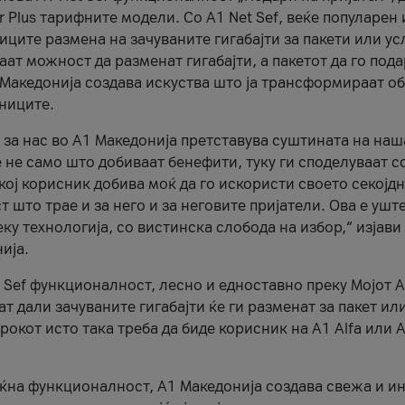
r Plus тарифните модели. Со A1 Net Sef, веќе популарен 
ците размена на зачуваните гигабајти за пакети или ус
ат можност да разменат гигабајти, а пакетот да го пода
1 Македонија создава искуства што ја трансформираат о
сниците.
 за нас во А1 Македонија претставува суштината на наш
 не само што добиваат бенефити, туку ги споделуваат с
екој корисник добива моќ да го искористи своето секојд
 што трае и за него и за неговите пријатели. Ова е ушт
еку технологија, со вистинска слобода на избор,“ изјави
ија.
 Sef функционалност, лесно и едноставно преку Мојот 
т дали зачуваните гигабајти ќе ги разменат за пакет ил
рокот исто така треба да биде корисник на А1 Alfa или A
оќна функционалност, А1 Македонија создава свежа и и