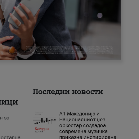
Последни новости
ници
А1 Македонија и
н за
Националниот џез
оркестар создадоа
современа музичка
приказна инспирирана
достапна