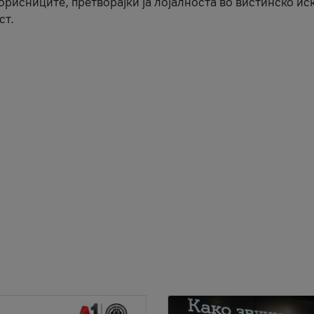
корисниците, претворајќи ја лојалноста во вистинско ис
ст.