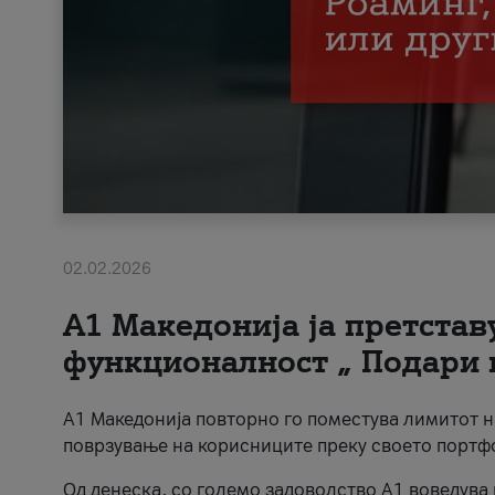
02.02.2026
А1 Македонија ја претста
функционалност „ Подари 
А1 Македонија повторно го поместува лимитот 
поврзување на корисниците преку своето портф
Од денеска, со големо задоволство А1 воведува 