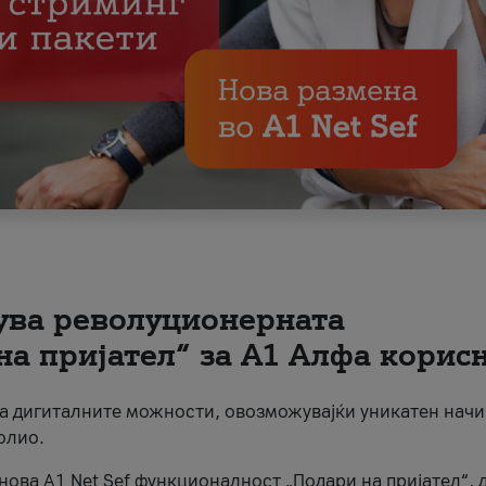
вува револуционерната
на пријател“ за А1 Алфа корис
на дигиталните можности, овозможувајќи уникатен начи
олио.
нова A1 Net Sef функционалност „Подари на пријател“, 