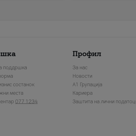
ршка
Профил
за поддршка
За нас
форма
Новости
изнис состанок
А1 Групација
жни места
Кариера
центар
077 1234
Заштита на лични податоц