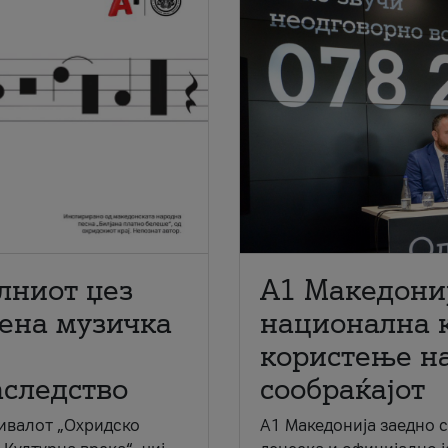
лниот џез
A1 Македони
мена музичка
национална 
користење на
аследство
сообраќајот
ивалот „Охридско
A1 Македонија заедно 