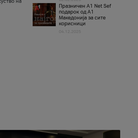
куство на
Празничен A1 Net Sеf
подарок од А1
Македонија за сите
корисници
04.12.2025