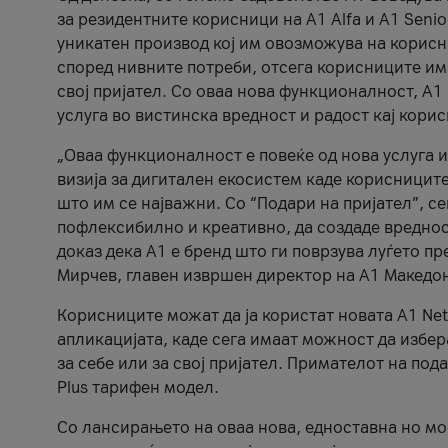
за резидентните корисници на А1 Alfa и A1 Senio
уникатен производ кој им овозможува на корисни
според нивните потреби, отсега корисниците има
свој пријател. Со оваа нова функционалност, А
услуга во вистинска вредност и радост кај кори
„Оваа функционалност е повеќе од нова услуга и
визија за дигитален екосистем каде корисниците
што им се најважни. Со “Подари на пријател”, с
пофлексибилно и креативно, да создаде вредност
доказ дека А1 е бренд што ги поврзува луѓето пр
Мирчев, главен извршен директор на А1 Македон
Корисниците можат да ја користат новата А1 Net
апликацијата, каде сега имаат можност да избера
за себе или за свој пријател. Примателот на пода
Plus тарифен модел.
Со лансирањето на оваа нова, едноставна но м