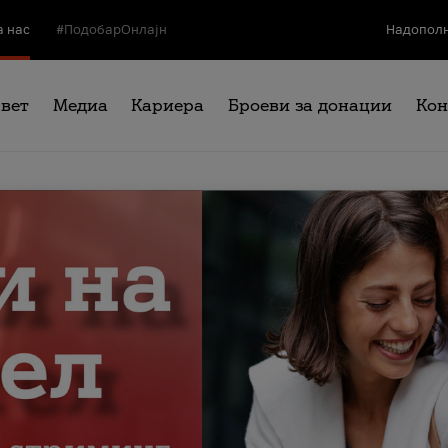
а нас
#ПодобарОнлајн
Надополн
свет
Медиа
Кариера
Броеви за донации
Кон