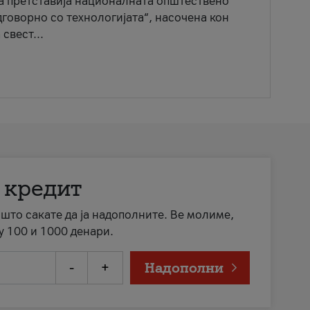
ја претставија националната општествено
говорно со технологијата“, насочена кон
свест...
 кредит
а што сакате да ја надополните. Ве молиме,
у 100 и 1000 денари.
-
+
Надополни