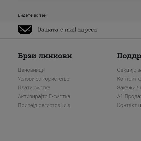
Бидете во тек
Брзи линкови
Подд
Ценовници
Секција 
Услови за користење
Контакт 
Плати сметка
Закажи б
Активирајте Е-сметка
A1 Прода
Припејд регистрација
Контакт 