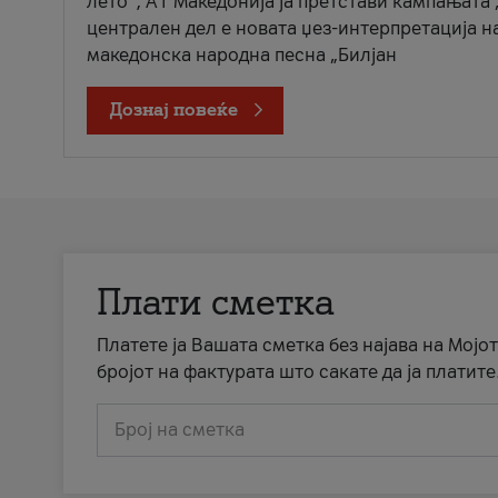
лето“, А1 Македонија ја претстави кампањата 
централен дел е новата џез-интерпретација н
македонска народна песна „Билјан
Дознај повеќе
Плати сметка
Платете ја Вашата сметка без најава на Мојот
бројот на фактурата што сакате да ја платите
Број на сметка