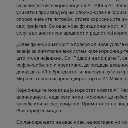
за резидентните корисници на А1 Alfa и A1 Senio
уникатен производ кој им овозможува на корисни
според нивните потреби, отсега корисниците има
свој пријател. Со оваа нова функционалност, А
услуга во вистинска вредност и радост кај кори
„Оваа функционалност е повеќе од нова услуга и
визија за дигитален екосистем каде корисниците
што им се најважни. Со “Подари на пријател”, с
пофлексибилно и креативно, да создаде вредност
доказ дека А1 е бренд што ги поврзува луѓето пр
Мирчев, главен извршен директор на А1 Македон
Корисниците можат да ја користат новата А1 Net
апликацијата, каде сега имаат можност да избера
за себе или за свој пријател. Примателот на пода
Plus тарифен модел.
Со лансирањето на оваа нова, едноставна но м