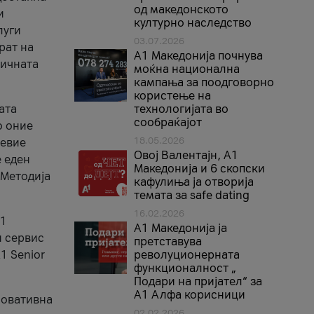
од македонското
и
културно наследство
луги
03.07.2026
рат на
A1 Македонија почнува
бичната
моќна национална
кампања за поодговорно
користење на
ата
технологијата во
сообраќајот
о оние
18.05.2026
невие
Овој Валентајн, A1
е еден
Македонија и 6 скопски
 Методија
кафулиња ја отворија
темата за safe dating
16.02.2026
А1
А1 Македонија ја
и сервис
претставува
1 Senior
револуционерната
функционалност „
Подари на пријател“ за
А1 Алфа корисници
новативна
02.02.2026