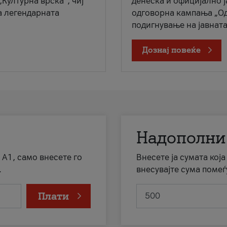
„Културна врска“, чиј
денеска и официјално 
а легендарната
одговорна кампања „Од
подигнување на јавната 
Дознај повеќе
Надополни
 А1, само внесете го
Внесете ја сумата кој
.
внесувајте сума помеѓ
Плати