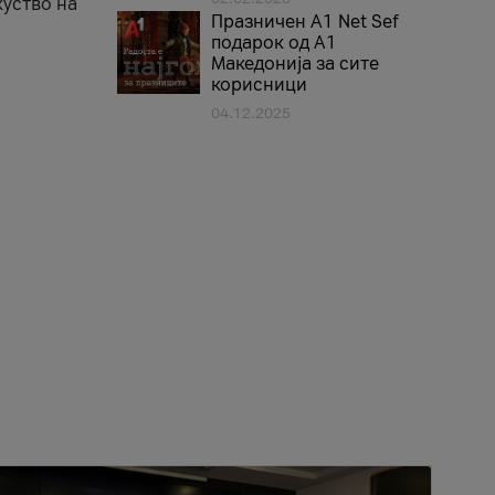
куство на
Празничен A1 Net Sеf
подарок од А1
Македонија за сите
корисници
04.12.2025