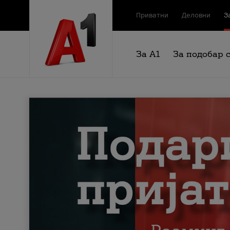
Приватни
Деловни
З
За А1
За подобар 