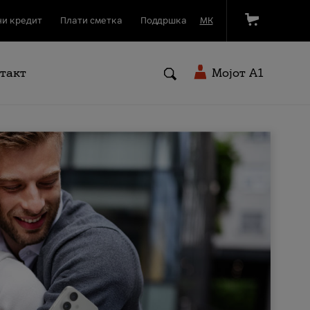
и кредит
Плати сметка
Поддршка
МК
такт
Мојот A1