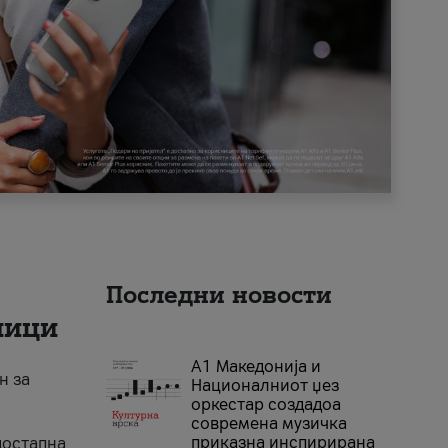
Последни новости
ници
А1 Македонија и
н за
Националниот џез
оркестар создадоа
современа музичка
приказна инспирирана
достапна