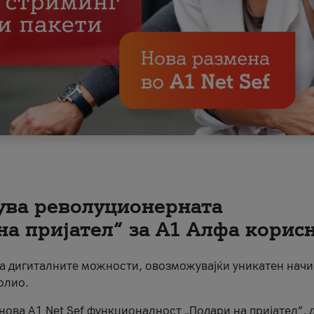
вува револуционерната
на пријател“ за А1 Алфа корис
на дигиталните можности, овозможувајќи уникатен начи
олио.
нова A1 Net Sef функционалност „Подари на пријател“, 