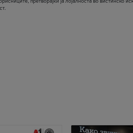
корисниците, претворајќи ја лојалноста во вистинско ис
ст.