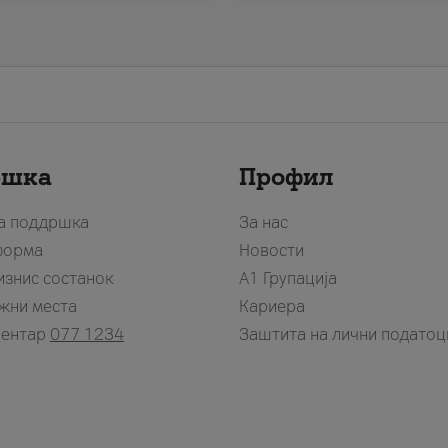
ршка
Профил
за поддршка
За нас
форма
Новости
изнис состанок
А1 Групација
жни места
Кариера
центар
077 1234
Заштита на лични податоц