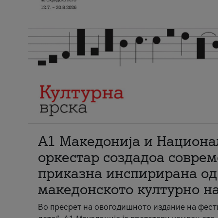
А1 Македонија и Национа
оркестар создадоа совре
приказна инспирирана од
македонското културно н
Во пресрет на овогодишното издание на фест