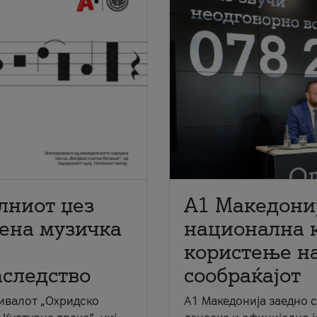
лниот џез
A1 Македони
мена музичка
национална 
користење на
аследство
сообраќајот
ивалот „Охридско
A1 Македонија заедно 