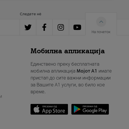
Следете нè
На почеток
Мобилна апликација
Единствено преку бесплатната
мобилна апликација
Мојот A1
имате
пристап до сите важни информации
за Вашите A1 услуги, во било кое
време.
и