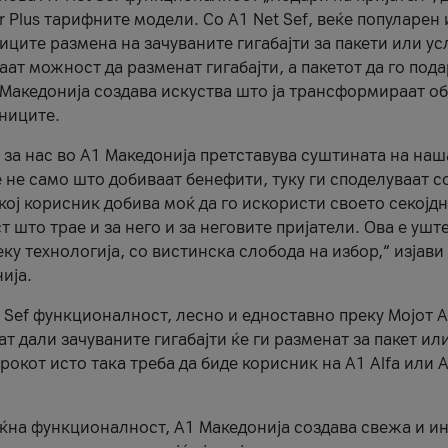
r Plus тарифните модели. Со A1 Net Sef, веќе популарен 
ците размена на зачуваните гигабајти за пакети или ус
ат можност да разменат гигабајти, а пакетот да го пода
1 Македонија создава искуства што ја трансформираат о
сниците.
 за нас во А1 Македонија претставува суштината на наш
 не само што добиваат бенефити, туку ги споделуваат с
екој корисник добива моќ да го искористи своето секојд
 што трае и за него и за неговите пријатели. Ова е ушт
еку технологија, со вистинска слобода на избор,“ изјави
ија.
 Sef функционалност, лесно и едноставно преку Мојот 
т дали зачуваните гигабајти ќе ги разменат за пакет ил
рокот исто така треба да биде корисник на А1 Alfa или A
оќна функционалност, А1 Македонија создава свежа и и