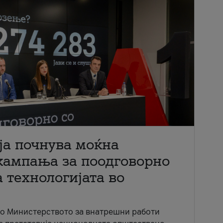
ја почнува моќна
кампања за поодговорно
 технологијата во
со Министерството за внатрешни работи