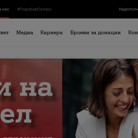
а нас
#ПодобарОнлајн
Надополн
свет
Медиа
Кариера
Броеви за донации
Кон