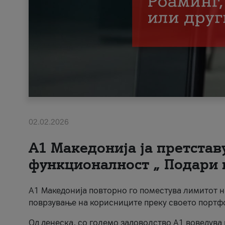
02.02.2026
А1 Македонија ја претста
функционалност „ Подари 
А1 Македонија повторно го поместува лимитот 
поврзување на корисниците преку своето портф
Од денеска, со големо задоволство А1 воведува 