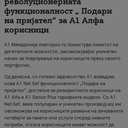
револуционерната
функционалност „ Подари
За нас
на пријател“ за А1 Алфа
#ПодобарОнлајн
корисници
А1 Македонија повторно го поместува лимитот на
дигиталните можности, овозможувајќи уникатен
начин за поврзување на корисниците преку своето
портфолио.
Од денеска, со големо задоволство А1 воведува
нова A1 Net Sef функционалност „Подари на
пријател“, достапна за резидентните корисници на
А1 Alfa и A1 Senior Plus тарифните модели. Со A1
Net Sef, веќе популарен и уникатен производ кој им
овозможува на корисниците размена на зачуваните
гигабајти за пакети или услуги според нивните
потреби, отсега корисниците имаат можност да