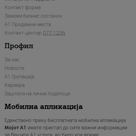
Контакт форма
Закажи бизнис состанок
A1 Продажни места
Контакт центар
077 1234
Профил
За нас
Новости
А1 Групација
Кариера
Заштита на лични податоци
Мобилна апликација
Единствено преку бесплатната мобилна апликација
Мојот A1
имате пристап до сите важни информации
за Вашите A1 услуги, во било кое време.