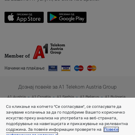
Member of
Начини на плаќање
Дознај повеќе за A1 Telekom Austria Group
A1 Austria
A1 Croatia
A1 Serbia
A1 Belarus
A1 Bulgaria
A1 Slovenia
A1 Digital
Со кликање на копчето "Се согласувам", се согласувате да
зачуваме колачиња за да го подобриме Вашето корисничко
искуство преку анализа на употребата на веб-страната,
подобрување на навигацијата и прикажување на релевантна
содржина. За повеќе информации проверете на
Повеќе