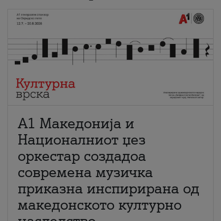
А1 Македонија и
Националниот џез
оркестар создадоа
современа музичка
приказна инспирирана од
македонското културно