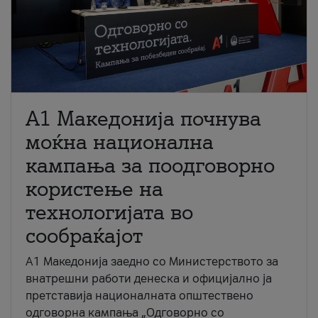
A1 Македонија почнува
моќна национална
кампања за поодговорно
користење на
технологијата во
сообраќајот
A1 Македонија заедно со Министерството за
внатрешни работи денеска и официјално ја
претставија националната општествено
одговорна кампања „Одговорно со