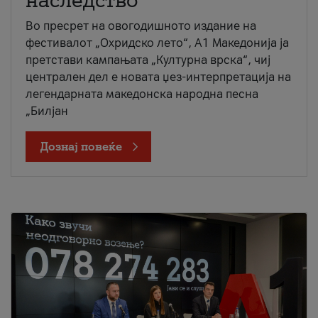
наследство
Во пресрет на овогодишното издание на
фестивалот „Охридско лето“, А1 Македонија ја
претстави кампањата „Културна врска“, чиј
централен дел е новата џез-интерпретација на
легендарната македонска народна песна
„Билјан
Дознај повеќе