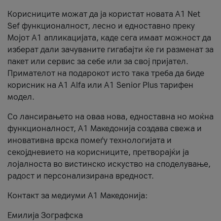
Корисниците можат да ја користат новата А1 Net
Sef функционалност, лесно и едноставно преку
Мојот А1 апликацијата, каде сега имаат можност да
изберат дали зачуваните гигабајти ќе ги разменат за
пакет или сервис за себе или за свој пријател.
Примателот на подарокот исто така треба да биде
корисник на А1 Alfa или A1 Senior Plus тарифен
модел.
Со лансирањето на оваа нова, едноставна но моќна
функционалност, А1 Македонија создава свежа и
иновативна врска помеѓу технологијата и
секојдневието на корисниците, претворајќи ја
лојалноста во вистинско искуство на споделување,
радост и персонализирана вредност.
Контакт за медиуми А1 Македонија:
Емилија Зографска