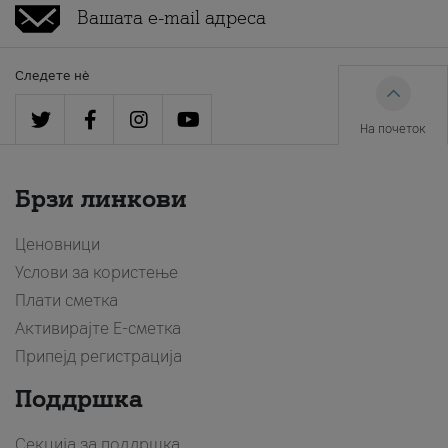
Следете нè
На почеток
Брзи линкови
Ценовници
Услови за користење
Плати сметка
Активирајте Е-сметка
Припејд регистрација
Поддршка
Секција за поддршка