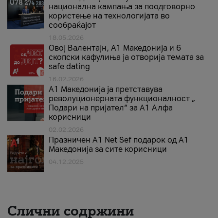
национална кампања за поодговорно
користење на технологијата во
сообраќајот
18.05.2026
Овој Валентајн, A1 Македонија и 6
скопски кафулиња ја отворија темата за
safe dating
16.02.2026
А1 Македонија ја претставува
револуционерната функционалност „
Подари на пријател“ за А1 Алфа
корисници
02.02.2026
Празничен A1 Net Sеf подарок од А1
Македонија за сите корисници
04.12.2025
Слични содржини