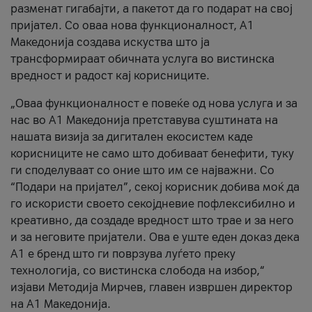
разменат гигабајти, а пакетот да го подарат на свој
пријател. Со оваа нова функционалност, А1
Македонија создава искуства што ја
трансформираат обичната услуга во вистинска
вредност и радост кај корисниците.
„Оваа функционалност е повеќе од нова услуга и за
нас во А1 Македонија претставува суштината на
нашата визија за дигитален екосистем каде
корисниците не само што добиваат бенефити, туку
ги споделуваат со оние што им се најважни. Со
“Подари на пријател”, секој корисник добива моќ да
го искористи своето секојдневие пофлексибилно и
креативно, да создаде вредност што трае и за него
и за неговите пријатели. Ова е уште еден доказ дека
А1 е бренд што ги поврзува луѓето преку
технологија, со вистинска слобода на избор,“
изјави Методија Мирчев, главен извршен директор
на А1 Македонија.