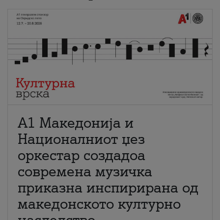
А1 Македонија и
Националниот џез
оркестар создадоа
современа музичка
приказна инспирирана од
македонското културно