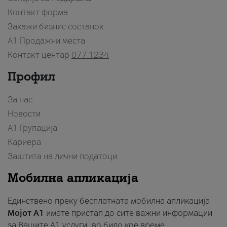
Контакт форма
Закажи бизнис состанок
A1 Продажни места
Контакт центар
077 1234
Профил
За нас
Новости
А1 Групација
Кариера
Заштита на лични податоци
Мобилна апликација
Единствено преку бесплатната мобилна апликација
Мојот A1
имате пристап до сите важни информации
за Вашите A1 услуги, во било кое време.