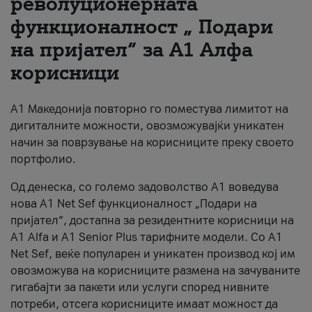
револуционерната
функционалност „ Подари
За нас
на пријател“ за А1 Алфа
#ПодобарОнлајн
корисници
А1 Македонија повторно го поместува лимитот на
дигиталните можности, овозможувајќи уникатен
начин за поврзување на корисниците преку своето
портфолио.
Од денеска, со големо задоволство А1 воведува
нова A1 Net Sef функционалност „Подари на
пријател“, достапна за резидентните корисници на
А1 Alfa и A1 Senior Plus тарифните модели. Со A1
Net Sef, веќе популарен и уникатен производ кој им
овозможува на корисниците размена на зачуваните
гигабајти за пакети или услуги според нивните
потреби, отсега корисниците имаат можност да