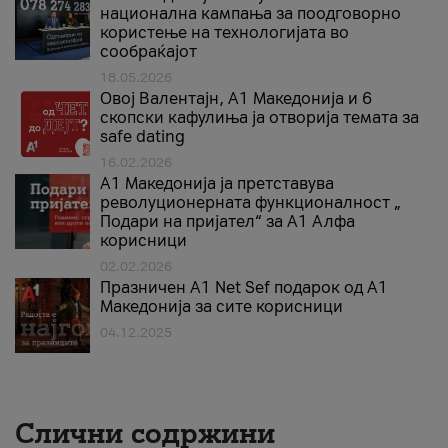
национална кампања за поодговорно
користење на технологијата во
сообраќајот
18.05.2026
Овој Валентајн, A1 Македонија и 6
скопски кафулиња ја отворија темата за
safe dating
16.02.2026
А1 Македонија ја претставува
револуционерната функционалност „
Подари на пријател“ за А1 Алфа
корисници
02.02.2026
Празничен A1 Net Sеf подарок од А1
Македонија за сите корисници
04.12.2025
Слични содржини