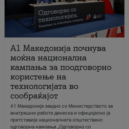
A1 Македонија почнува
моќна национална
кампања за поодговорно
користење на
технологијата во
сообраќајот
A1 Македонија заедно со Министерството за
внатрешни работи денеска и официјално ја
претставија националната општествено
одговорна кампања „Одговорно со