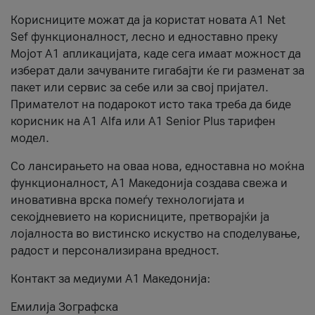
Корисниците можат да ја користат новата А1 Net
Sef функционалност, лесно и едноставно преку
Мојот А1 апликацијата, каде сега имаат можност да
изберат дали зачуваните гигабајти ќе ги разменат за
пакет или сервис за себе или за свој пријател.
Примателот на подарокот исто така треба да биде
корисник на А1 Alfa или A1 Senior Plus тарифен
модел.
Со лансирањето на оваа нова, едноставна но моќна
функционалност, А1 Македонија создава свежа и
иновативна врска помеѓу технологијата и
секојдневието на корисниците, претворајќи ја
лојалноста во вистинско искуство на споделување,
радост и персонализирана вредност.
Контакт за медиуми А1 Македонија:
Емилија Зографска