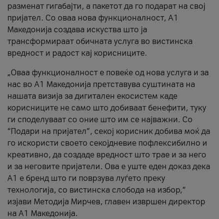
разменат гигабајти, а пакетот да го подарат на свој
пријател. Со оваа нова функционалност, А1
Македонија создава искуства што ја
трансформираат обичната услуга во вистинска
вредност и радост кај корисниците.
„Оваа функционалност е повеќе од нова услуга и за
нас во А1 Македонија претставува суштината на
нашата визија за дигитален екосистем каде
корисниците не само што добиваат бенефити, туку
ги споделуваат со оние што им се најважни. Со
“Подари на пријател”, секој корисник добива моќ да
го искористи своето секојдневие пофлексибилно и
креативно, да создаде вредност што трае и за него
и за неговите пријатели. Ова е уште еден доказ дека
А1 е бренд што ги поврзува луѓето преку
технологија, со вистинска слобода на избор,“
изјави Методија Мирчев, главен извршен директор
на А1 Македонија.