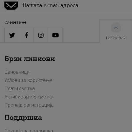
Следете нè
На почеток
Брзи линкови
Ценовници
Услови за користење
Плати сметка
Активирајте Е-сметка
Припејд регистрација
Поддршка
Секција за поддршка