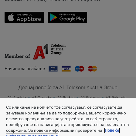
Member of
Начини на плаќање
Дознај повеќе за A1 Telekom Austria Group
A1 Austria
A1 Croatia
A1 Serbia
A1 Belarus
A1 Bulgaria
A1 Slovenia
A1 Digital
Со кликање на копчето "Се согласувам", се согласувате да
зачуваме колачиња за да го подобриме Вашето корисничко
искуство преку анализа на употребата на веб-страната,
подобрување на навигацијата и прикажување на релевантна
содржина. За повеќе информации проверете на
Повеќе