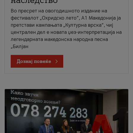
наследство
Во пресрет на овогодишното издание на
фестивалот „Охридско лето“, А1 Македонија ја
претстави кампањата „Културна врска“, чиј
централен дел е новата џез-интерпретација на
легендарната македонска народна песна
„Билјан
Дознај повеќе