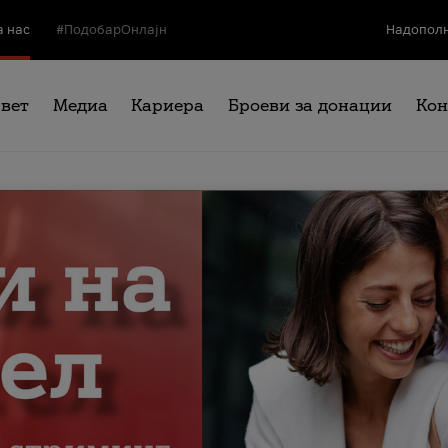
а нас
#ПодобарОнлајн
Надополн
свет
Медиа
Кариера
Броеви за донации
Кон