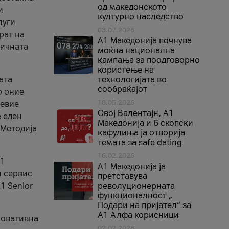
од македонското
и
културно наследство
луги
03.07.2026
рат на
A1 Македонија почнува
бичната
моќна национална
кампања за поодговорно
користење на
ата
технологијата во
сообраќајот
о оние
18.05.2026
невие
Овој Валентајн, A1
е еден
Македонија и 6 скопски
 Методија
кафулиња ја отворија
темата за safe dating
16.02.2026
А1
А1 Македонија ја
и сервис
претставува
1 Senior
револуционерната
функционалност „
Подари на пријател“ за
А1 Алфа корисници
новативна
02.02.2026