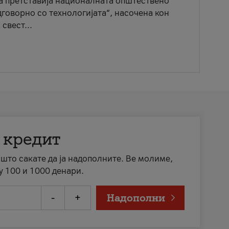
ја претставија националната општествено
говорно со технологијата“, насочена кон
свест...
 кредит
а што сакате да ја надополните. Ве молиме,
у 100 и 1000 денари.
-
+
Надополни