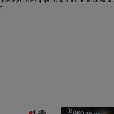
корисниците, претворајќи ја лојалноста во вистинско ис
ст.