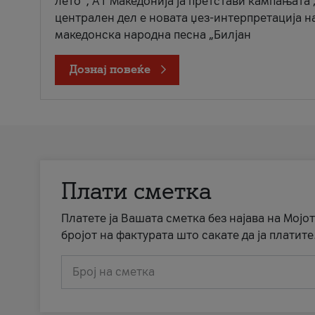
лето“, А1 Македонија ја претстави кампањата 
централен дел е новата џез-интерпретација н
македонска народна песна „Билјан
Дознај повеќе
Плати сметка
Платете ја Вашата сметка без најава на Мојот
бројот на фактурата што сакате да ја платите
Број на сметка