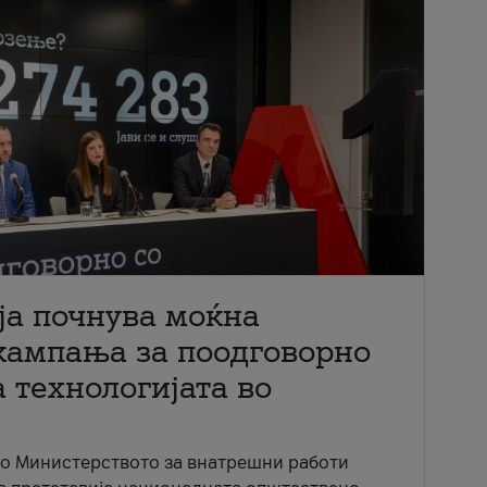
ја почнува моќна
кампања за поодговорно
 технологијата во
со Министерството за внатрешни работи