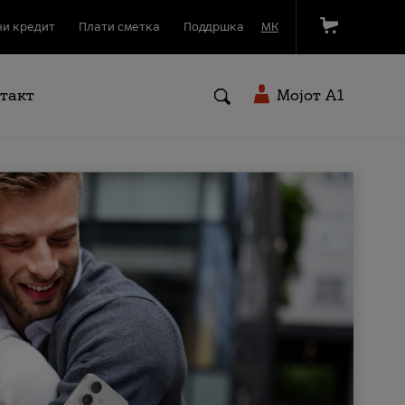
и кредит
Плати сметка
Поддршка
МК
такт
Мојот A1