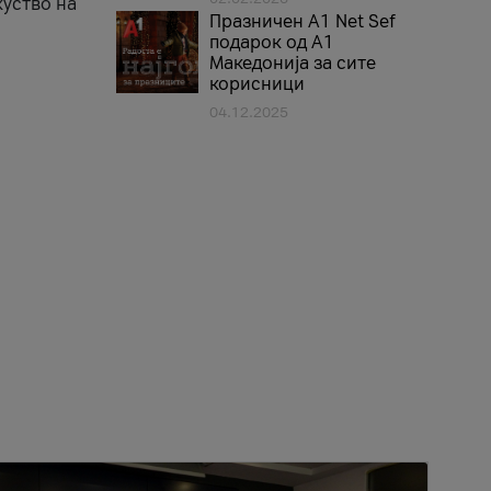
куство на
Празничен A1 Net Sеf
подарок од А1
Македонија за сите
корисници
04.12.2025