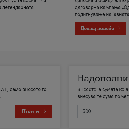
„Културна врска“, чиј
денеска и официјално 
а легендарната
одговорна кампања „Од
подигнување на јавната 
Дознај повеќе
Надополни
 А1, само внесете го
Внесете ја сумата кој
.
внесувајте сума помеѓ
Плати