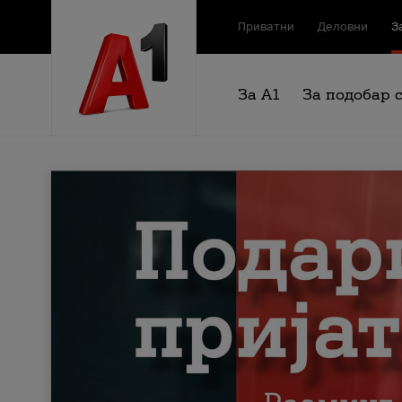
Приватни
Деловни
З
За А1
За подобар 