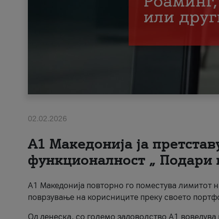
02.02.2026
А1 Македонија ја претста
функционалност „ Подари 
А1 Македонија повторно го поместува лимитот 
поврзување на корисниците преку своето портф
Од денеска, со големо задоволство А1 воведува 