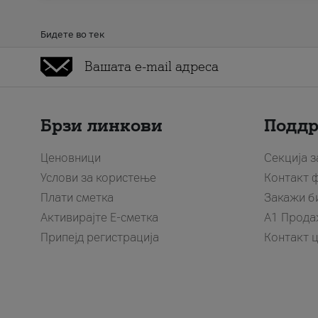
Бидете во тек
Брзи линкови
Подд
Ценовници
Секција 
Услови за користење
Контакт 
Плати сметка
Закажи б
Активирајте Е-сметка
A1 Прода
Припејд регистрација
Контакт 