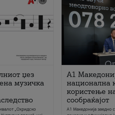
лниот џез
A1 Македони
мена музичка
национална 
користење на
аследство
сообраќајот
ивалот „Охридско
A1 Македонија заедно 