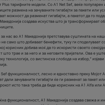
r Plus тарифните модели. Со A1 Net Sef, веќе популарен 
ците размена на зачуваните гигабајти за пакети или ус
ат можност да разменат гигабајти, а пакетот да го пода
1 Македонија создава искуства што ја трансформираат о
сниците.
 за нас во А1 Македонија претставува суштината на наш
 не само што добиваат бенефити, туку ги споделуваат с
екој корисник добива моќ да го искористи своето секојд
 што трае и за него и за неговите пријатели. Ова е ушт
еку технологија, со вистинска слобода на избор,“ изјави
ија.
 Sef функционалност, лесно и едноставно преку Мојот 
т дали зачуваните гигабајти ќе ги разменат за пакет ил
рокот исто така треба да биде корисник на А1 Alfa или A
оќна функционалност, А1 Македонија создава свежа и и