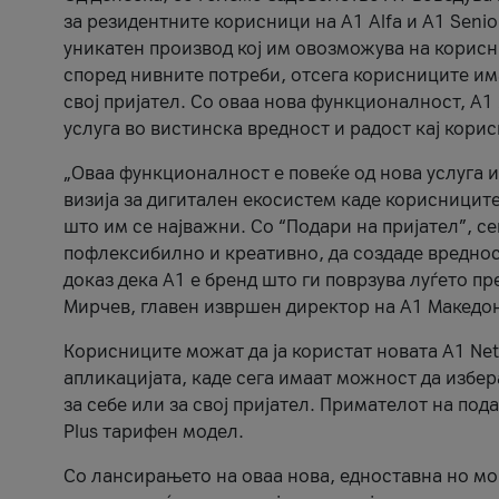
за резидентните корисници на А1 Alfa и A1 Senio
уникатен производ кој им овозможува на корисни
според нивните потреби, отсега корисниците има
свој пријател. Со оваа нова функционалност, А
услуга во вистинска вредност и радост кај кори
„Оваа функционалност е повеќе од нова услуга и
визија за дигитален екосистем каде корисниците
што им се најважни. Со “Подари на пријател”, с
пофлексибилно и креативно, да создаде вредност
доказ дека А1 е бренд што ги поврзува луѓето пр
Мирчев, главен извршен директор на А1 Македон
Корисниците можат да ја користат новата А1 Net
апликацијата, каде сега имаат можност да избера
за себе или за свој пријател. Примателот на пода
Plus тарифен модел.
Со лансирањето на оваа нова, едноставна но м