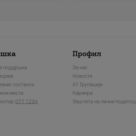
ршка
Профил
за поддршка
За нас
форма
Новости
изнис состанок
А1 Групација
жни места
Кариера
центар
077 1234
Заштита на лични податоц