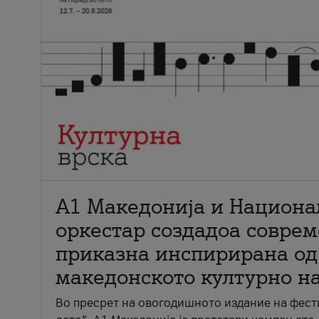
А1 Македонија и Национа
оркестар создадоа совре
приказна инспирирана од
македонското културно н
Во пресрет на овогодишното издание на фест