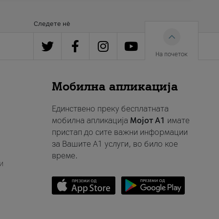
Следете нè
На почеток
Мобилна апликација
Единствено преку бесплатната
мобилна апликација
Мојот A1
имате
пристап до сите важни информации
за Вашите A1 услуги, во било кое
време.
и