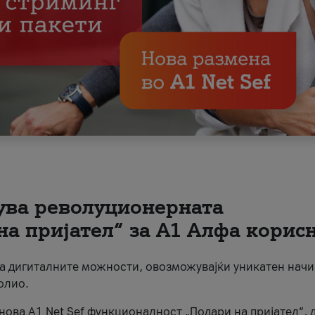
вува револуционерната
на пријател“ за А1 Алфа корис
на дигиталните можности, овозможувајќи уникатен начи
олио.
нова A1 Net Sef функционалност „Подари на пријател“, 