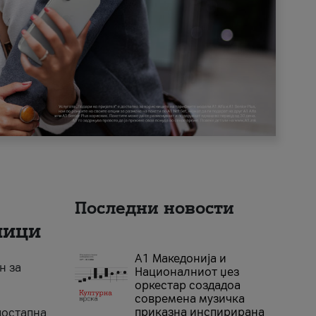
Последни новости
ници
А1 Македонија и
н за
Националниот џез
оркестар создадоа
современа музичка
приказна инспирирана
достапна