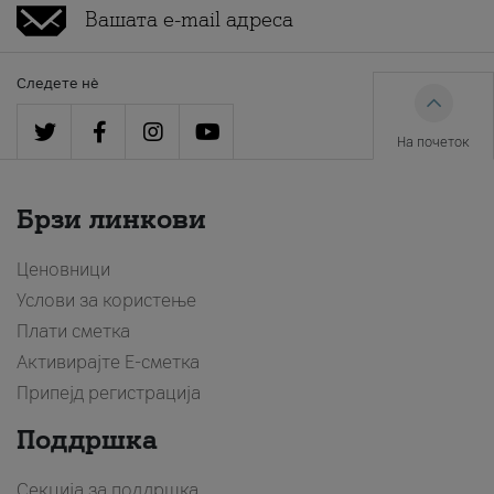
Следете нè
На почеток
Брзи линкови
Ценовници
Услови за користење
Плати сметка
Активирајте Е-сметка
Припејд регистрација
Поддршка
Секција за поддршка