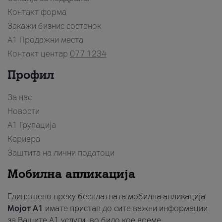
Контакт форма
Закажи бизнис состанок
A1 Продажни места
Контакт центар
077 1234
Профил
За нас
Новости
А1 Групација
Кариера
Заштита на лични податоци
Мобилна апликација
Единствено преку бесплатната мобилна апликација
Мојот A1
имате пристап до сите важни информации
за Вашите A1 услуги, во било кое време.