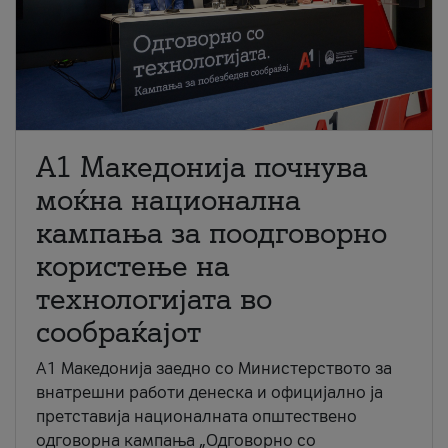
A1 Македонија почнува
моќна национална
кампања за поодговорно
користење на
технологијата во
сообраќајот
A1 Македонија заедно со Министерството за
внатрешни работи денеска и официјално ја
претставија националната општествено
одговорна кампања „Одговорно со