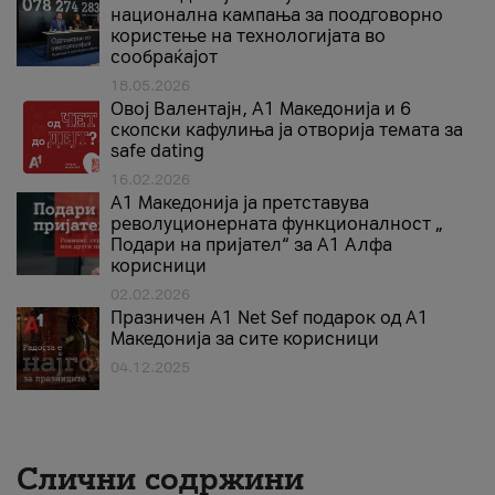
национална кампања за поодговорно
користење на технологијата во
сообраќајот
18.05.2026
Овој Валентајн, A1 Македонија и 6
скопски кафулиња ја отворија темата за
safe dating
16.02.2026
А1 Македонија ја претставува
револуционерната функционалност „
Подари на пријател“ за А1 Алфа
корисници
02.02.2026
Празничен A1 Net Sеf подарок од А1
Македонија за сите корисници
04.12.2025
Слични содржини