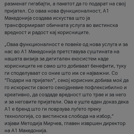
разменат гигабајти, а пакетот да го подарат на свој
пријател. Со оваа нова функционалност, А1
Македонија создава искуства што ја
трансформираат обичната услуга во вистинска
вредност и радост кај корисниците.
„Оваа функционалност е повеќе од нова услуга и за
нас во А1 Македонија претставува суштината на
нашата визија за дигитален екосистем каде
корисниците не само што добиваат бенефити, туку
ги споделуваат со оние што им се најважни. Со
“Подари на пријател”, секој корисник добива моќ да
го искористи своето секојдневие пофлексибилно и
креативно, да создаде вредност што трае и за него
и за неговите пријатели. Ова е уште еден доказ дека
А1 е бренд што ги поврзува луѓето преку
технологија, со вистинска слобода на избор,“
изјави Методија Мирчев, главен извршен директор
на А1 Македонија.