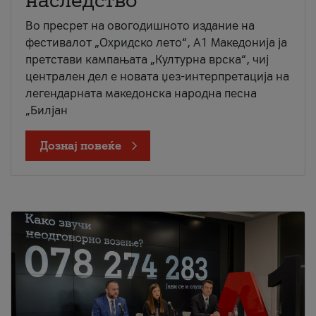
наследство
Во пресрет на овогодишното издание на
фестивалот „Охридско лето“, А1 Македонија ја
претстави кампањата „Културна врска“, чиј
централен дел е новата џез-интерпретација на
легендарната македонска народна песна
„Билјан
Дознај повеќе