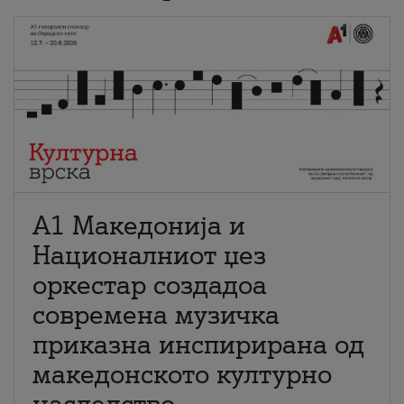
А1 Македонија и
Националниот џез
оркестар создадоа
современа музичка
приказна инспирирана од
македонското културно