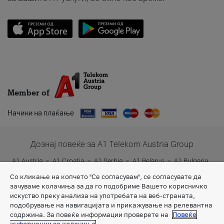
Member of
Начини на плаќање
Дознај повеќе за A1 Telekom Austria Group
A1 Austria
A1 Croatia
A1 Serbia
A1 Belarus
A1 Bulgaria
A1 Slovenia
A1 Digital
Со кликање на копчето "Се согласувам", се согласувате да
зачуваме колачиња за да го подобриме Вашето корисничко
искуство преку анализа на употребата на веб-страната,
подобрување на навигацијата и прикажување на релевантна
содржина. За повеќе информации проверете на
Повеќе