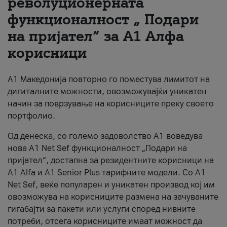
револуционерната
функционалност „ Подари
За нас
на пријател“ за А1 Алфа
#ПодобарОнлајн
корисници
А1 Македонија повторно го поместува лимитот на
дигиталните можности, овозможувајќи уникатен
начин за поврзување на корисниците преку своето
портфолио.
Од денеска, со големо задоволство А1 воведува
нова A1 Net Sef функционалност „Подари на
пријател“, достапна за резидентните корисници на
А1 Alfa и A1 Senior Plus тарифните модели. Со A1
Net Sef, веќе популарен и уникатен производ кој им
овозможува на корисниците размена на зачуваните
гигабајти за пакети или услуги според нивните
потреби, отсега корисниците имаат можност да