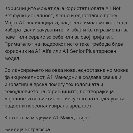
Корисниците можат да ја користат новата А1 Net
Sef функционалност, лесно и едноставно преку
Мојот А1 апликацијата, каде сега имаат можност да
изберат дали зачуваните гигабајти ќе ги разменат за
пакет или сервис за себе или за свој пријател.
Примателот на подарокот исто така треба да биде
корисник на А1 Alfa или A1 Senior Plus тарифен
модел.
Со лансирањето на оваа нова, едноставна но моќна
функционалност, А1 Македонија создава свежа и
иновативна врска помеѓу технологијата и
секојдневието на корисниците, претворајќи ја
лојалноста во вистинско искуство на споделување,
радост и персонализирана вредност.
Контакт за медиуми А1 Македонија:
Емилија Зографска