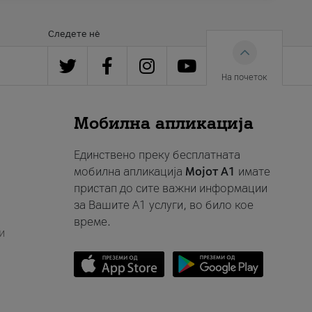
Следете нè
На почеток
Мобилна апликација
Единствено преку бесплатната
мобилна апликација
Мојот A1
имате
пристап до сите важни информации
за Вашите A1 услуги, во било кое
време.
и