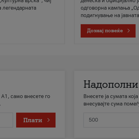
„Културна врска“, чиј
денеска и официјално 
а легендарната
одговорна кампања „Од
подигнување на јавната 
Дознај повеќе
Надополни
 А1, само внесете го
Внесете ја сумата кој
.
внесувајте сума помеѓ
Плати