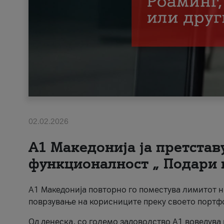
02.02.2026
А1 Македонија ја претста
функционалност „ Подари 
А1 Македонија повторно го поместува лимитот 
поврзување на корисниците преку своето портф
Од денеска, со големо задоволство А1 воведува 