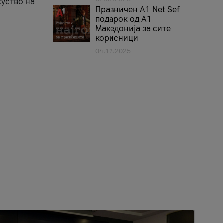
куство на
Празничен A1 Net Sеf
подарок од А1
Македонија за сите
корисници
04.12.2025