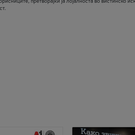
корисниците, претворајќи ја лојалноста во вистинско ис
ст.