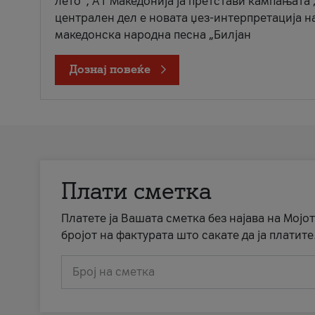
лето“, А1 Македонија ја претстави кампањата 
централен дел е новата џез-интерпретација н
македонска народна песна „Билјан
Дознај повеќе
Плати сметка
Платете ја Вашата сметка без најава на Мојот
бројот на фактурата што сакате да ја платите
Број на сметка