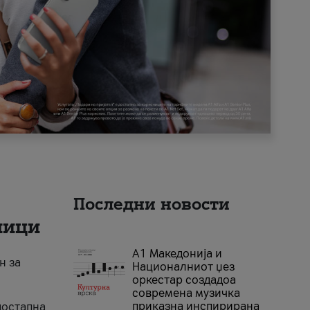
Последни новости
ници
А1 Македонија и
н за
Националниот џез
оркестар создадоа
современа музичка
приказна инспирирана
достапна