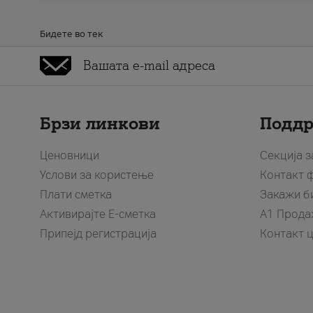
Бидете во тек
Брзи линкови
Подд
Ценовници
Секција 
Услови за користење
Контакт 
Плати сметка
Закажи б
Активирајте Е-сметка
A1 Прода
Припејд регистрација
Контакт 