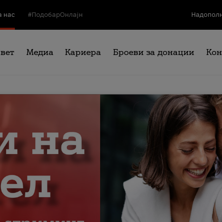
а нас
#ПодобарОнлајн
Надополн
свет
Медиа
Кариера
Броеви за донации
Кон