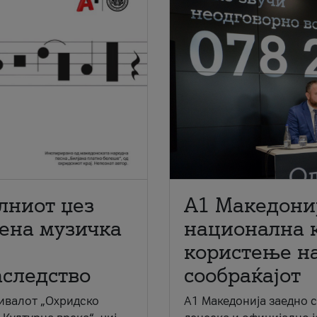
лниот џез
A1 Македони
мена музичка
национална 
користење на
аследство
сообраќајот
ивалот „Охридско
A1 Македонија заедно 