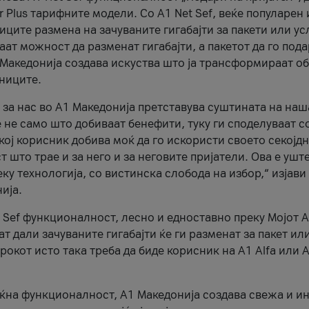
r Plus тарифните модели. Со A1 Net Sef, веќе популарен 
ците размена на зачуваните гигабајти за пакети или ус
ат можност да разменат гигабајти, а пакетот да го пода
1 Македонија создава искуства што ја трансформираат о
сниците.
 за нас во А1 Македонија претставува суштината на наш
 не само што добиваат бенефити, туку ги споделуваат с
екој корисник добива моќ да го искористи своето секојд
 што трае и за него и за неговите пријатели. Ова е ушт
еку технологија, со вистинска слобода на избор,“ изјави
ија.
 Sef функционалност, лесно и едноставно преку Мојот 
т дали зачуваните гигабајти ќе ги разменат за пакет ил
рокот исто така треба да биде корисник на А1 Alfa или A
оќна функционалност, А1 Македонија создава свежа и и