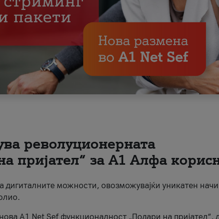
вува револуционерната
на пријател“ за А1 Алфа корис
на дигиталните можности, овозможувајќи уникатен начи
олио.
нова A1 Net Sef функционалност „Подари на пријател“, 