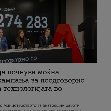
ја почнува моќна
кампања за поодговорно
 технологијата во
со Министерството за внатрешни работи