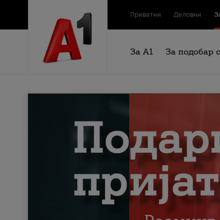
Приватни
Деловни
З
За А1
За подобар 