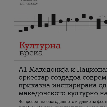
А1 Македонија и Национа
оркестар создадоа совре
приказна инспирирана од
македонското културно н
Во пресрет на овогодишното издание на фест