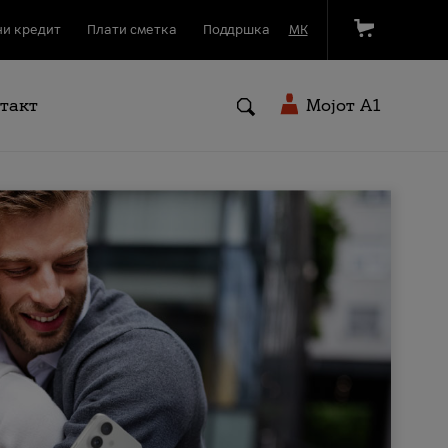
и кредит
Плати сметка
Поддршка
МК
такт
Мојот A1