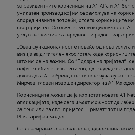
за резидентните корисници на А1 Alfa и A1 Senio
уникатен производ кој им овозможува на корисни
според нивните потреби, отсега корисниците има
свој пријател. Со оваа нова функционалност, А
услуга во вистинска вредност и радост кај кори
„Оваа функционалност е повеќе од нова услуга и
визија за дигитален екосистем каде корисниците
што им се најважни. Со “Подари на пријател”, с
пофлексибилно и креативно, да создаде вредност
доказ дека А1 е бренд што ги поврзува луѓето пр
Мирчев, главен извршен директор на А1 Македон
Корисниците можат да ја користат новата А1 Net
апликацијата, каде сега имаат можност да избера
за себе или за свој пријател. Примателот на пода
Plus тарифен модел.
Со лансирањето на оваа нова, едноставна но м