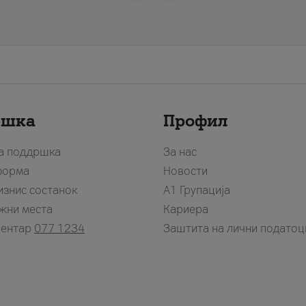
ршка
Профил
за поддршка
За нас
форма
Новости
изнис состанок
А1 Групација
жни места
Кариера
центар
077 1234
Заштита на лични податоц