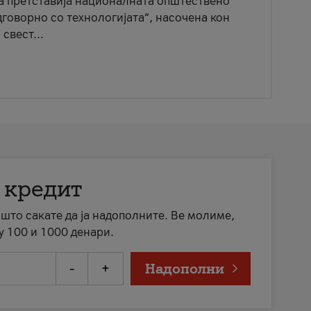
ја претставија националната општествено
говорно со технологијата“, насочена кон
свест...
 кредит
а што сакате да ја надополните. Ве молиме,
у 100 и 1000 денари.
-
+
Надополни