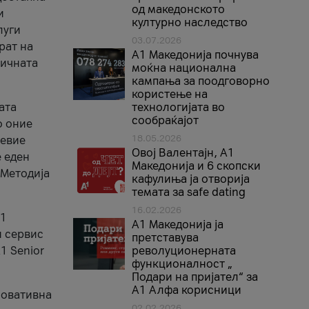
од македонското
и
културно наследство
луги
03.07.2026
рат на
A1 Македонија почнува
бичната
моќна национална
кампања за поодговорно
користење на
ата
технологијата во
сообраќајот
о оние
18.05.2026
невие
Овој Валентајн, A1
е еден
Македонија и 6 скопски
 Методија
кафулиња ја отворија
темата за safe dating
16.02.2026
А1
А1 Македонија ја
и сервис
претставува
1 Senior
револуционерната
функционалност „
Подари на пријател“ за
А1 Алфа корисници
новативна
02.02.2026