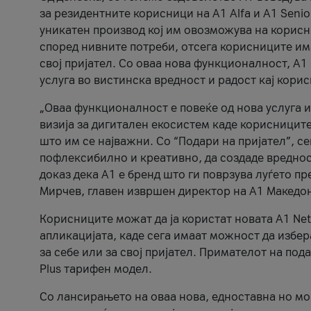
за резидентните корисници на А1 Alfa и A1 Senio
уникатен производ кој им овозможува на корисни
според нивните потреби, отсега корисниците има
свој пријател. Со оваа нова функционалност, А
услуга во вистинска вредност и радост кај кори
„Оваа функционалност е повеќе од нова услуга и
визија за дигитален екосистем каде корисниците
што им се најважни. Со “Подари на пријател”, с
пофлексибилно и креативно, да создаде вредност
доказ дека А1 е бренд што ги поврзува луѓето пр
Мирчев, главен извршен директор на А1 Македон
Корисниците можат да ја користат новата А1 Net
апликацијата, каде сега имаат можност да избера
за себе или за свој пријател. Примателот на пода
Plus тарифен модел.
Со лансирањето на оваа нова, едноставна но м