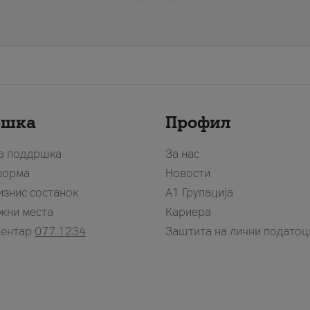
ршка
Профил
за поддршка
За нас
форма
Новости
изнис состанок
А1 Групација
жни места
Кариера
центар
077 1234
Заштита на лични податоц