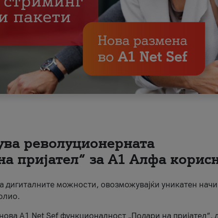
вува револуционерната
на пријател“ за А1 Алфа корис
на дигиталните можности, овозможувајќи уникатен начи
олио.
нова A1 Net Sef функционалност „Подари на пријател“, 