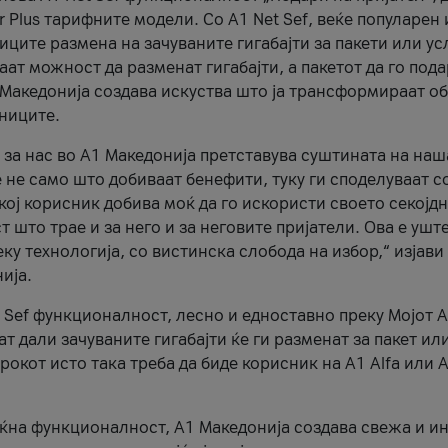
r Plus тарифните модели. Со A1 Net Sef, веќе популарен 
ците размена на зачуваните гигабајти за пакети или ус
ат можност да разменат гигабајти, а пакетот да го пода
1 Македонија создава искуства што ја трансформираат о
сниците.
 за нас во А1 Македонија претставува суштината на наш
 не само што добиваат бенефити, туку ги споделуваат с
екој корисник добива моќ да го искористи своето секојд
 што трае и за него и за неговите пријатели. Ова е ушт
еку технологија, со вистинска слобода на избор,“ изјави
ија.
 Sef функционалност, лесно и едноставно преку Мојот 
т дали зачуваните гигабајти ќе ги разменат за пакет ил
рокот исто така треба да биде корисник на А1 Alfa или A
оќна функционалност, А1 Македонија создава свежа и и