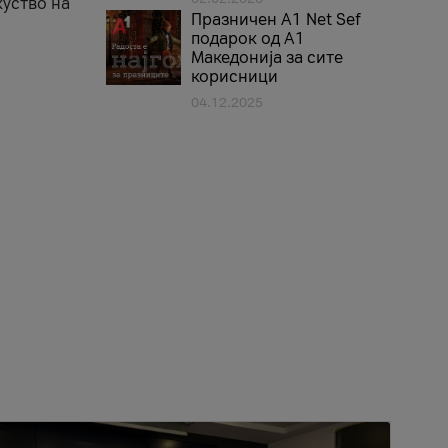
куство на
Празничен A1 Net Sеf
подарок од А1
Македонија за сите
корисници
04.12.2025