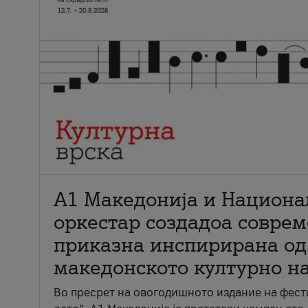
А1 Македонија и Национа
оркестар создадоа совре
приказна инспирирана од
македонското културно н
Во пресрет на овогодишното издание на фест