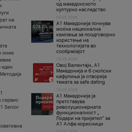
од македонското
и
културно наследство
луги
03.07.2026
рат на
A1 Македонија почнува
бичната
моќна национална
кампања за поодговорно
користење на
ата
технологијата во
сообраќајот
о оние
18.05.2026
невие
Овој Валентајн, A1
е еден
Македонија и 6 скопски
 Методија
кафулиња ја отворија
темата за safe dating
16.02.2026
А1
А1 Македонија ја
и сервис
претставува
1 Senior
револуционерната
функционалност „
Подари на пријател“ за
А1 Алфа корисници
новативна
02.02.2026