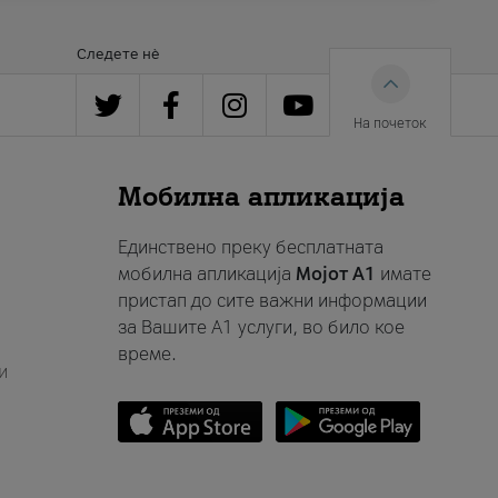
Следете нè
На почеток
Мобилна апликација
Единствено преку бесплатната
мобилна апликација
Мојот A1
имате
пристап до сите важни информации
за Вашите A1 услуги, во било кое
време.
и