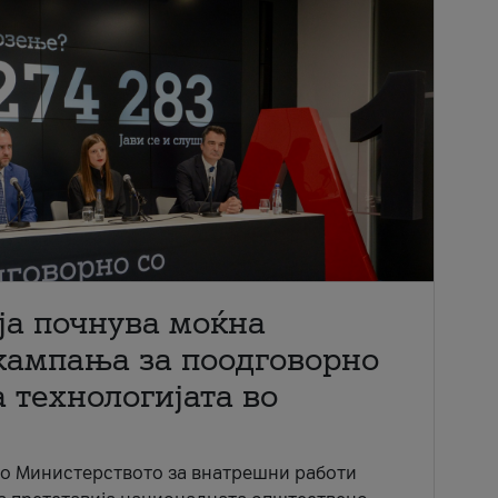
ја почнува моќна
кампања за поодговорно
 технологијата во
со Министерството за внатрешни работи