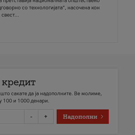
ја претставија националната општествено
говорно со технологијата“, насочена кон
свест...
 кредит
а што сакате да ја надополните. Ве молиме,
у 100 и 1000 денари.
-
+
Надополни