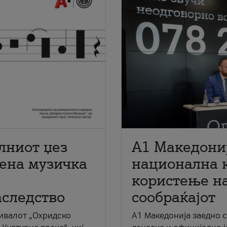
лниот џез
A1 Македони
мена музичка
национална 
користење на
аследство
сообраќајот
ивалот „Охридско
A1 Македонија заедно 