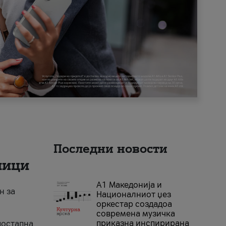
Последни новости
ници
А1 Македонија и
н за
Националниот џез
оркестар создадоа
современа музичка
приказна инспирирана
достапна