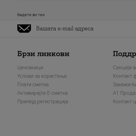
Бидете во тек
Брзи линкови
Подд
Ценовници
Секција 
Услови за користење
Контакт 
Плати сметка
Закажи б
Активирајте Е-сметка
A1 Прода
Припејд регистрација
Контакт 