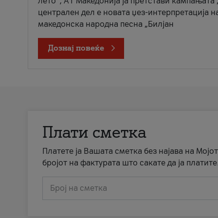
лето“, А1 Македонија ја претстави кампањата 
централен дел е новата џез-интерпретација н
македонска народна песна „Билјан
Дознај повеќе
Плати сметка
Платете ја Вашата сметка без најава на Мојот
бројот на фактурата што сакате да ја платите
Број на сметка