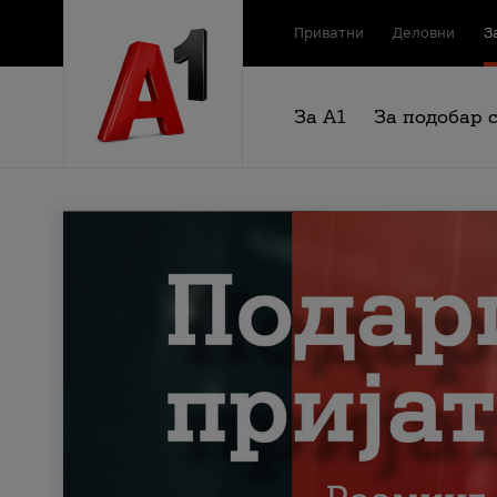
Приватни
Деловни
З
За А1
За подобар 