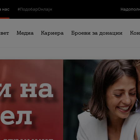
а нас
#ПодобарОнлајн
Надополн
свет
Медиа
Кариера
Броеви за донации
Кон