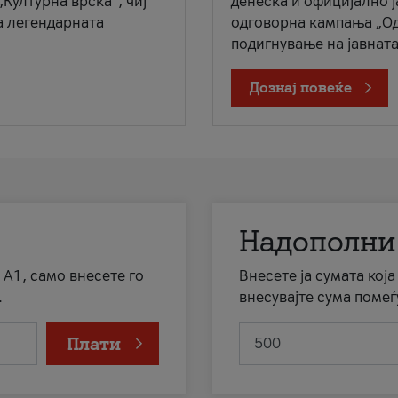
„Културна врска“, чиј
денеска и официјално 
а легендарната
одговорна кампања „Од
подигнување на јавната 
Дознај повеќе
Надополни
 А1, само внесете го
Внесете ја сумата кој
.
внесувајте сума помеѓ
Плати