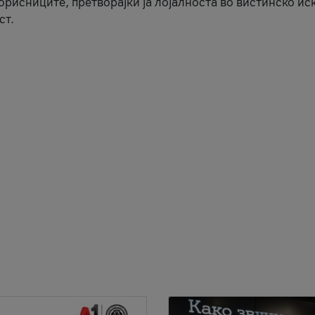
корисниците, претворајќи ја лојалноста во вистинско ис
ст.