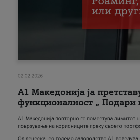
02.02.2026
А1 Македонија ја претста
функционалност „ Подари 
А1 Македонија повторно го поместува лимитот 
поврзување на корисниците преку своето портф
Од денеска, со големо задоволство А1 воведува 