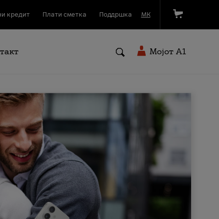
и кредит
Плати сметка
Поддршка
МК
такт
Мојот A1