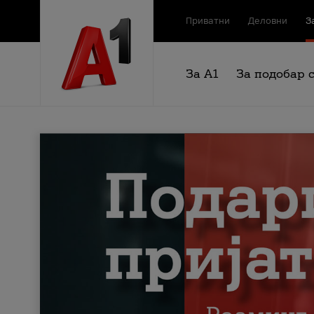
Приватни
Деловни
З
За А1
За подобар 