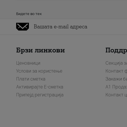
Бидете во тек
Брзи линкови
Подд
Ценовници
Секција 
Услови за користење
Контакт 
Плати сметка
Закажи б
Активирајте Е-сметка
A1 Прода
Припејд регистрација
Контакт 