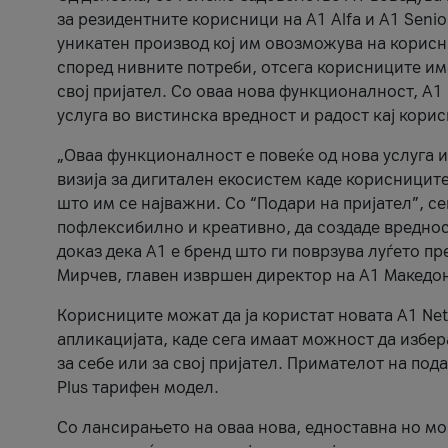
за резидентните корисници на А1 Alfa и A1 Senio
уникатен производ кој им овозможува на корисни
според нивните потреби, отсега корисниците има
свој пријател. Со оваа нова функционалност, А
услуга во вистинска вредност и радост кај кори
„Оваа функционалност е повеќе од нова услуга и
визија за дигитален екосистем каде корисниците
што им се најважни. Со “Подари на пријател”, с
пофлексибилно и креативно, да создаде вредност
доказ дека А1 е бренд што ги поврзува луѓето пр
Мирчев, главен извршен директор на А1 Македон
Корисниците можат да ја користат новата А1 Net
апликацијата, каде сега имаат можност да избера
за себе или за свој пријател. Примателот на пода
Plus тарифен модел.
Со лансирањето на оваа нова, едноставна но м