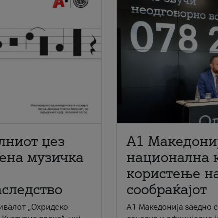
лниот џез
A1 Македони
мена музичка
национална 
користење на
аследство
сообраќајот
ивалот „Охридско
A1 Македонија заедно 