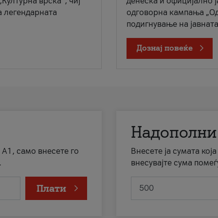
„Културна врска“, чиј
денеска и официјално 
а легендарната
одговорна кампања „Од
подигнување на јавната 
Дознај повеќе
Надополни
 А1, само внесете го
Внесете ја сумата кој
.
внесувајте сума помеѓ
Плати