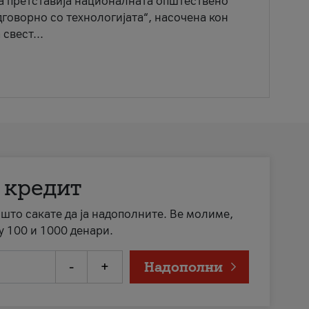
ја претставија националната општествено
говорно со технологијата“, насочена кон
свест...
 кредит
а што сакате да ја надополните. Ве молиме,
у 100 и 1000 денари.
-
+
Надополни