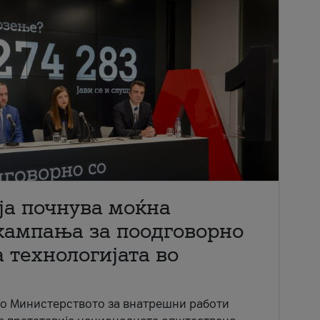
ја почнува моќна
кампања за поодговорно
 технологијата во
со Министерството за внатрешни работи