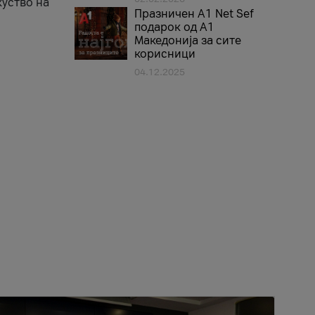
куство на
Празничен A1 Net Sеf
подарок од А1
Македонија за сите
корисници
04.12.2025