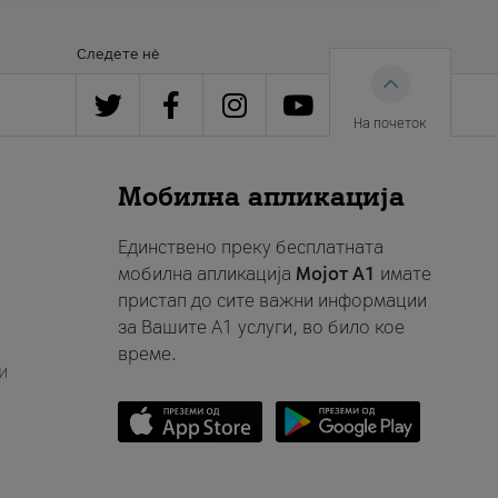
Следете нè
На почеток
Мобилна апликација
Единствено преку бесплатната
мобилна апликација
Мојот A1
имате
пристап до сите важни информации
за Вашите A1 услуги, во било кое
време.
и