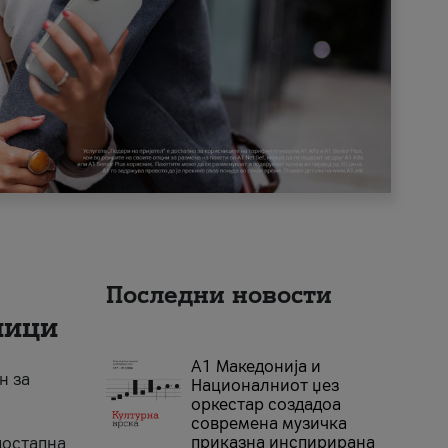
Последни новости
ници
А1 Македонија и
н за
Националниот џез
оркестар создадоа
современа музичка
приказна инспирирана
достапна