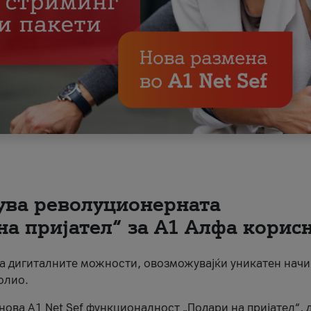
вува револуционерната
на пријател“ за А1 Алфа корис
на дигиталните можности, овозможувајќи уникатен начи
олио.
нова A1 Net Sef функционалност „Подари на пријател“, 