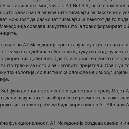
r Plus тарифните модели. Со A1 Net Sef, веќе популарен 
ците размена на зачуваните гигабајти за пакети или ус
ат можност да разменат гигабајти, а пакетот да го пода
1 Македонија создава искуства што ја трансформираат о
сниците.
 за нас во А1 Македонија претставува суштината на наш
 не само што добиваат бенефити, туку ги споделуваат с
екој корисник добива моќ да го искористи своето секојд
 што трае и за него и за неговите пријатели. Ова е ушт
еку технологија, со вистинска слобода на избор,“ изјави
ија.
 Sef функционалност, лесно и едноставно преку Мојот 
т дали зачуваните гигабајти ќе ги разменат за пакет ил
рокот исто така треба да биде корисник на А1 Alfa или A
оќна функционалност, А1 Македонија создава свежа и и