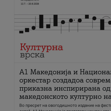
А1 Македонија и Национа
оркестар создадоа совре
приказна инспирирана од
македонското културно н
Во пресрет на овогодишното издание на фест