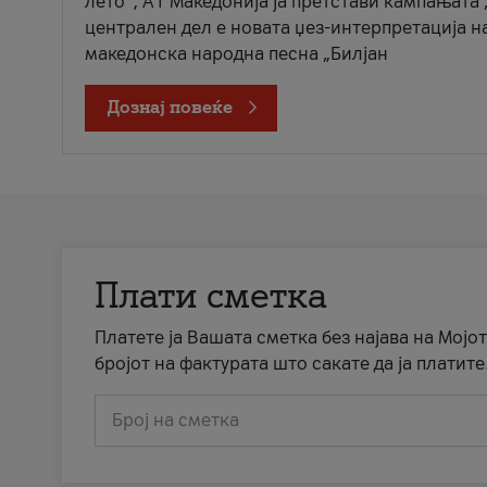
лето“, А1 Македонија ја претстави кампањата 
централен дел е новата џез-интерпретација н
македонска народна песна „Билјан
Дознај повеќе
Плати сметка
Платете ја Вашата сметка без најава на Мојот
бројот на фактурата што сакате да ја платите
Број на сметка