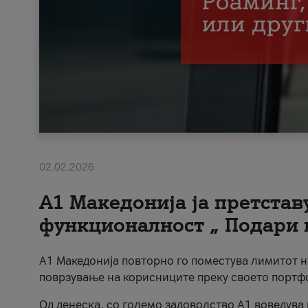
02.02.2026
А1 Македонија ја претста
функционалност „ Подари 
А1 Македонија повторно го поместува лимитот 
поврзување на корисниците преку своето портф
Од денеска, со големо задоволство А1 воведува 