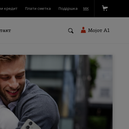
и кредит
Плати сметка
Поддршка
МК
такт
Мојот A1