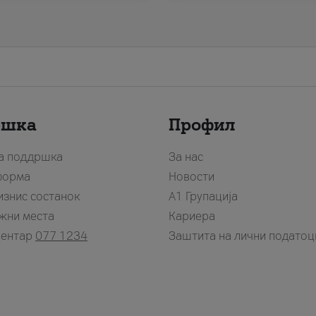
ршка
Профил
за поддршка
За нас
форма
Новости
изнис состанок
А1 Групација
жни места
Кариера
центар
077 1234
Заштита на лични податоц