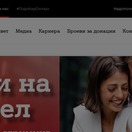
а нас
#ПодобарОнлајн
Надополн
свет
Медиа
Кариера
Броеви за донации
Кон