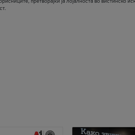
корисниците, претворајќи ја лојалноста во вистинско ис
ст.