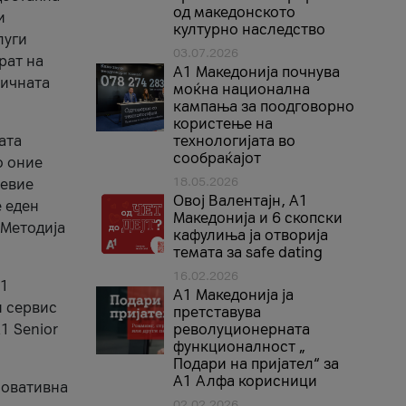
од македонското
и
културно наследство
луги
03.07.2026
рат на
A1 Македонија почнува
бичната
моќна национална
кампања за поодговорно
користење на
ата
технологијата во
сообраќајот
о оние
18.05.2026
невие
Овој Валентајн, A1
е еден
Македонија и 6 скопски
 Методија
кафулиња ја отворија
темата за safe dating
16.02.2026
А1
А1 Македонија ја
и сервис
претставува
1 Senior
револуционерната
функционалност „
Подари на пријател“ за
А1 Алфа корисници
новативна
02.02.2026