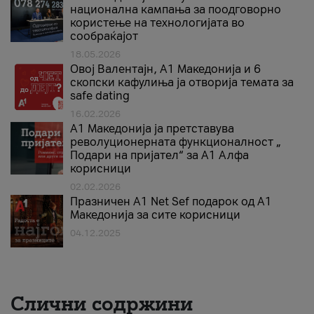
национална кампања за поодговорно
користење на технологијата во
сообраќајот
18.05.2026
Овој Валентајн, A1 Македонија и 6
скопски кафулиња ја отворија темата за
safe dating
16.02.2026
А1 Македонија ја претставува
револуционерната функционалност „
Подари на пријател“ за А1 Алфа
корисници
02.02.2026
Празничен A1 Net Sеf подарок од А1
Македонија за сите корисници
04.12.2025
Слични содржини