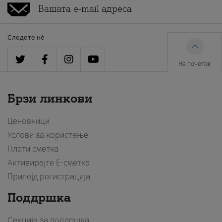
Следете нè
На почеток
Брзи линкови
Ценовници
Услови за користење
Плати сметка
Активирајте Е-сметка
Припејд регистрација
Поддршка
Секција за поддршка