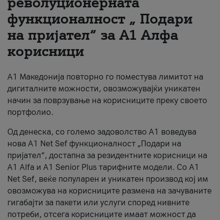
револуционерната
функционалност „ Подари
За нас
на пријател“ за А1 Алфа
#ПодобарОнлајн
корисници
А1 Македонија повторно го поместува лимитот на
дигиталните можности, овозможувајќи уникатен
начин за поврзување на корисниците преку своето
портфолио.
Од денеска, со големо задоволство А1 воведува
нова A1 Net Sef функционалност „Подари на
пријател“, достапна за резидентните корисници на
А1 Alfa и A1 Senior Plus тарифните модели. Со A1
Net Sef, веќе популарен и уникатен производ кој им
овозможува на корисниците размена на зачуваните
гигабајти за пакети или услуги според нивните
потреби, отсега корисниците имаат можност да