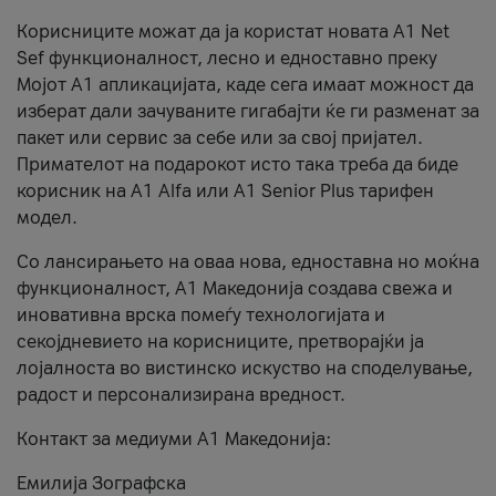
Корисниците можат да ја користат новата А1 Net
Sef функционалност, лесно и едноставно преку
Мојот А1 апликацијата, каде сега имаат можност да
изберат дали зачуваните гигабајти ќе ги разменат за
пакет или сервис за себе или за свој пријател.
Примателот на подарокот исто така треба да биде
корисник на А1 Alfa или A1 Senior Plus тарифен
модел.
Со лансирањето на оваа нова, едноставна но моќна
функционалност, А1 Македонија создава свежа и
иновативна врска помеѓу технологијата и
секојдневието на корисниците, претворајќи ја
лојалноста во вистинско искуство на споделување,
радост и персонализирана вредност.
Контакт за медиуми А1 Македонија:
Емилија Зографска