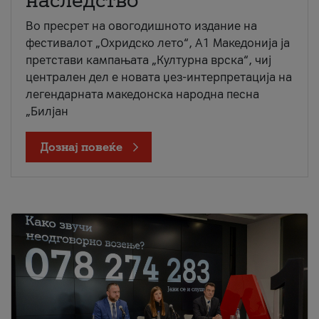
наследство
Во пресрет на овогодишното издание на
фестивалот „Охридско лето“, А1 Македонија ја
претстави кампањата „Културна врска“, чиј
централен дел е новата џез-интерпретација на
легендарната македонска народна песна
„Билјан
Дознај повеќе