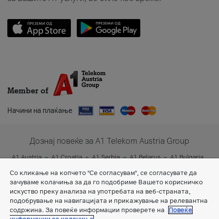
Member of
Начини на плаќање
Дознај повеќе за A1 Telekom Austria Group
A1 Austria
A1 Croatia
A1 Serbia
A1 Belarus
A1 Bulgaria
A1 Slovenia
A1 Digital
Со кликање на копчето "Се согласувам", се согласувате да
зачуваме колачиња за да го подобриме Вашето корисничко
искуство преку анализа на употребата на веб-страната,
подобрување на навигацијата и прикажување на релевантна
содржина. За повеќе информации проверете на
Повеќе