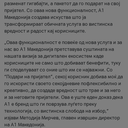
разменат гигабајти, а пакетот да го подарат на свој
пријател. Со оваа нова функционалност, А1
Македонија создава искуства што ја
трансформираат обичната услуга во вистинска
вредност и радост кај корисниците.
„Оваа функционалност е повеќе од нова услуга и за
нас во А1 Македонија претставува суштината на
нашата визија за дигитален екосистем каде
корисниците не само што добиваат бенефити, туку
ги споделуваат со оние што им се најважни. Со
“Подари на пријател”, секој корисник добива моќ да
го искористи своето секојдневие пофлексибилно и
креативно, да создаде вредност што трае и за него
и за неговите пријатели. Ова е уште еден доказ дека
А1 е бренд што ги поврзува луѓето преку
технологија, со вистинска слобода на избор,“
изјави Методија Мирчев, главен извршен директор
на А1 Македонија.