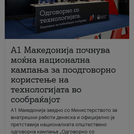
A1 Македонија почнува
моќна национална
кампања за поодговорно
користење на
технологијата во
сообраќајот
A1 Македонија заедно со Министерството за
внатрешни работи денеска и официјално ја
претставија националната општествено
одговорна кампања „Одговорно со