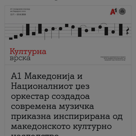
А1 Македонија и
Националниот џез
оркестар создадоа
современа музичка
приказна инспирирана од
македонското културно