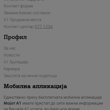
Контакт форма
Закажи бизнис состанок
A1 Продажни места
Контакт центар
077 1234
Профил
За нас
Новости
А1 Групација
Кариера
Заштита на лични податоци
Мобилна апликација
Единствено преку бесплатната мобилна апликација
Мојот A1
имате пристап до сите важни информации
за Вашите A1 услуги, во било кое време.