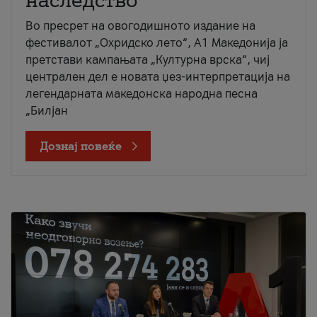
наследство
Во пресрет на овогодишното издание на
фестивалот „Охридско лето“, А1 Македонија ја
претстави кампањата „Културна врска“, чиј
централен дел е новата џез-интерпретација на
легендарната македонска народна песна
„Билјан
Дознај повеќе