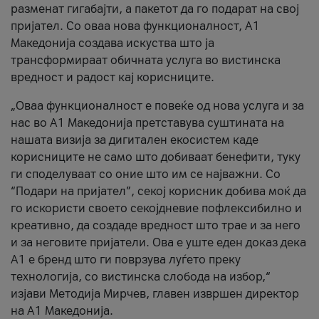
разменат гигабајти, а пакетот да го подарат на свој
пријател. Со оваа нова функционалност, А1
Македонија создава искуства што ја
трансформираат обичната услуга во вистинска
вредност и радост кај корисниците.
„Оваа функционалност е повеќе од нова услуга и за
нас во А1 Македонија претставува суштината на
нашата визија за дигитален екосистем каде
корисниците не само што добиваат бенефити, туку
ги споделуваат со оние што им се најважни. Со
“Подари на пријател”, секој корисник добива моќ да
го искористи своето секојдневие пофлексибилно и
креативно, да создаде вредност што трае и за него
и за неговите пријатели. Ова е уште еден доказ дека
А1 е бренд што ги поврзува луѓето преку
технологија, со вистинска слобода на избор,“
изјави Методија Мирчев, главен извршен директор
на А1 Македонија.