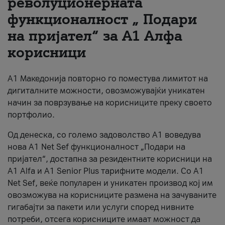
револуционерната
функционалност „ Подари
За нас
на пријател“ за А1 Алфа
#ПодобарОнлајн
корисници
А1 Македонија повторно го поместува лимитот на
дигиталните можности, овозможувајќи уникатен
начин за поврзување на корисниците преку своето
портфолио.
Од денеска, со големо задоволство А1 воведува
нова A1 Net Sef функционалност „Подари на
пријател“, достапна за резидентните корисници на
А1 Alfa и A1 Senior Plus тарифните модели. Со A1
Net Sef, веќе популарен и уникатен производ кој им
овозможува на корисниците размена на зачуваните
гигабајти за пакети или услуги според нивните
потреби, отсега корисниците имаат можност да