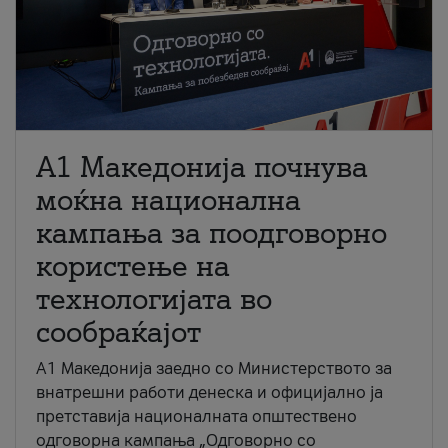
A1 Македонија почнува
моќна национална
кампања за поодговорно
користење на
технологијата во
сообраќајот
A1 Македонија заедно со Министерството за
внатрешни работи денеска и официјално ја
претставија националната општествено
одговорна кампања „Одговорно со