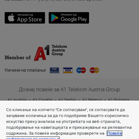
Member of
Начини на плаќање
Дознај повеќе за A1 Telekom Austria Group
A1 Austria
A1 Croatia
A1 Serbia
A1 Belarus
A1 Bulgaria
A1 Slovenia
A1 Digital
Со кликање на копчето "Се согласувам", се согласувате да
зачуваме колачиња за да го подобриме Вашето корисничко
искуство преку анализа на употребата на веб-страната,
подобрување на навигацијата и прикажување на релевантна
содржина. За повеќе информации проверете на
Повеќе