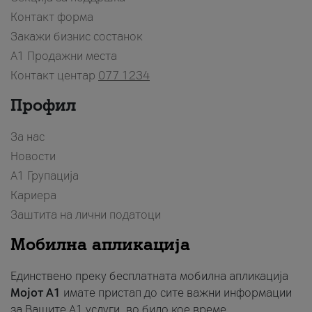
Контакт форма
Закажи бизнис состанок
A1 Продажни места
Контакт центар
077 1234
Профил
За нас
Новости
А1 Групација
Кариера
Заштита на лични податоци
Мобилна апликација
Единствено преку бесплатната мобилна апликација
Мојот A1
имате пристап до сите важни информации
за Вашите A1 услуги, во било кое време.