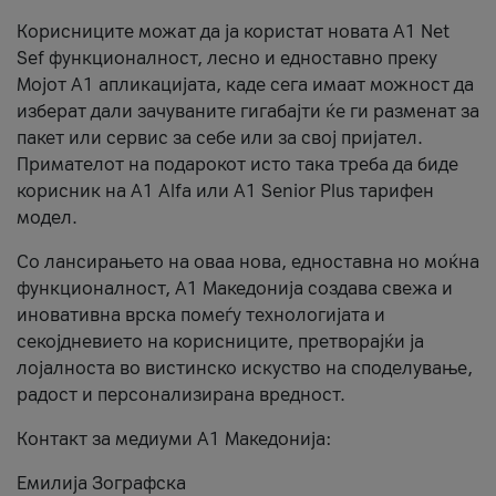
Корисниците можат да ја користат новата А1 Net
Sef функционалност, лесно и едноставно преку
Мојот А1 апликацијата, каде сега имаат можност да
изберат дали зачуваните гигабајти ќе ги разменат за
пакет или сервис за себе или за свој пријател.
Примателот на подарокот исто така треба да биде
корисник на А1 Alfa или A1 Senior Plus тарифен
модел.
Со лансирањето на оваа нова, едноставна но моќна
функционалност, А1 Македонија создава свежа и
иновативна врска помеѓу технологијата и
секојдневието на корисниците, претворајќи ја
лојалноста во вистинско искуство на споделување,
радост и персонализирана вредност.
Контакт за медиуми А1 Македонија:
Емилија Зографска