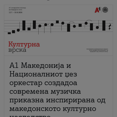
А1 Македонија и
Националниот џез
оркестар создадоа
современа музичка
приказна инспирирана од
македонското културно