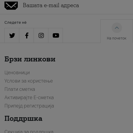
Следете нè
На почеток
Брзи линкови
Ценовници
Услови за користење
Плати сметка
Активирајте Е-сметка
Припејд регистрација
Поддршка
Секција за поддршка