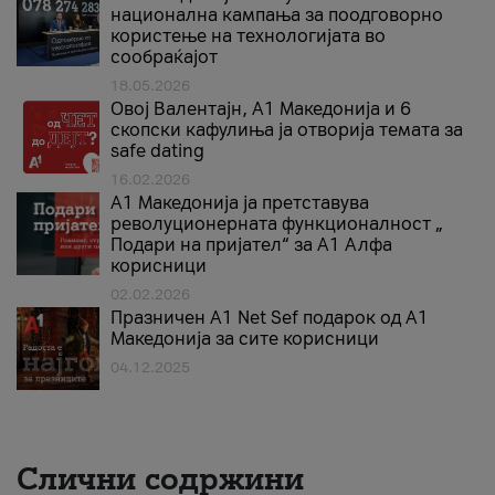
национална кампања за поодговорно
користење на технологијата во
сообраќајот
18.05.2026
Овој Валентајн, A1 Македонија и 6
скопски кафулиња ја отворија темата за
safe dating
16.02.2026
А1 Македонија ја претставува
револуционерната функционалност „
Подари на пријател“ за А1 Алфа
корисници
02.02.2026
Празничен A1 Net Sеf подарок од А1
Македонија за сите корисници
04.12.2025
Слични содржини