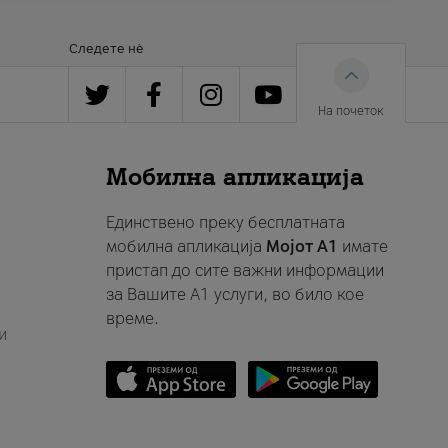
Следете нè
На почеток
Мобилна апликација
Единствено преку бесплатната
мобилна апликација
Мојот A1
имате
пристап до сите важни информации
за Вашите A1 услуги, во било кое
време.
и