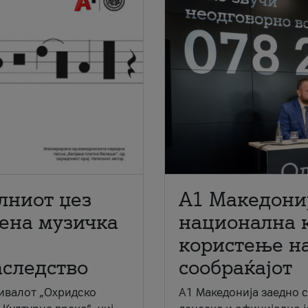
лниот џез
A1 Македони
мена музичка
национална 
користење на
аследство
сообраќајот
ивалот „Охридско
A1 Македонија заедно 