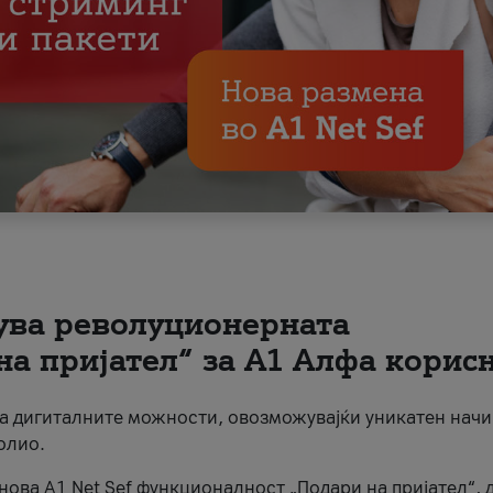
вува револуционерната
на пријател“ за А1 Алфа корис
на дигиталните можности, овозможувајќи уникатен начи
олио.
нова A1 Net Sef функционалност „Подари на пријател“, 