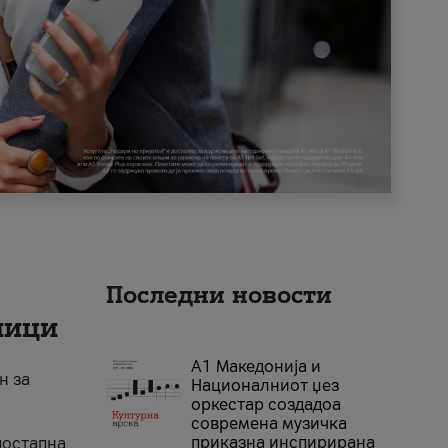
Последни новости
ници
А1 Македонија и
н за
Националниот џез
оркестар создадоа
современа музичка
приказна инспирирана
достапна