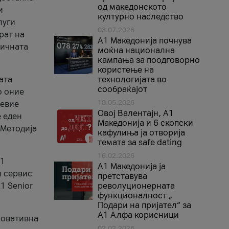
од македонското
и
културно наследство
луги
03.07.2026
рат на
A1 Македонија почнува
бичната
моќна национална
кампања за поодговорно
користење на
ата
технологијата во
сообраќајот
о оние
18.05.2026
невие
Овој Валентајн, A1
е еден
Македонија и 6 скопски
 Методија
кафулиња ја отворија
темата за safe dating
16.02.2026
А1
А1 Македонија ја
и сервис
претставува
1 Senior
револуционерната
функционалност „
Подари на пријател“ за
А1 Алфа корисници
новативна
02.02.2026