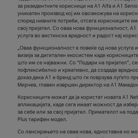
за резидентните корисници на А1 Alfa и A1 Senio
уникатен производ кој им овозможува на корисни
според нивните потреби, отсега корисниците има
свој пријател. Со оваа нова функционалност, А
услуга во вистинска вредност и радост кај кори
„Оваа функционалност е повеќе од нова услуга и
визија за дигитален екосистем каде корисниците
што им се најважни. Со “Подари на пријател”, с
пофлексибилно и креативно, да создаде вредност
доказ дека А1 е бренд што ги поврзува луѓето пр
Мирчев, главен извршен директор на А1 Македон
Корисниците можат да ја користат новата А1 Net
апликацијата, каде сега имаат можност да избера
за себе или за свој пријател. Примателот на пода
Plus тарифен модел.
Со лансирањето на оваа нова, едноставна но м