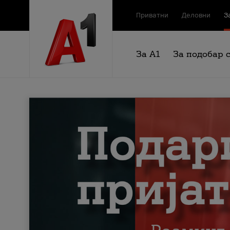
Приватни
Деловни
З
За А1
За подобар 