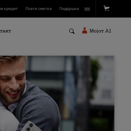
и кредит
Плати сметка
Поддршка
МК
такт
Мојот A1