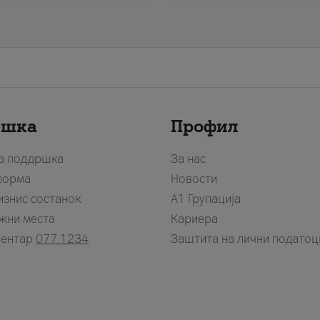
ршка
Профил
за поддршка
За нас
форма
Новости
изнис состанок
А1 Групација
жни места
Кариера
центар
077 1234
Заштита на лични податоц