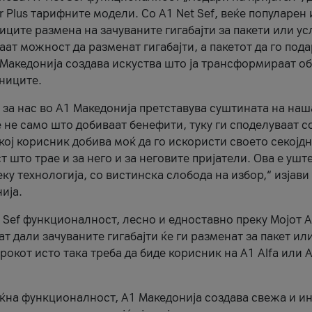
r Plus тарифните модели. Со A1 Net Sef, веќе популарен 
ците размена на зачуваните гигабајти за пакети или ус
ат можност да разменат гигабајти, а пакетот да го пода
1 Македонија создава искуства што ја трансформираат о
сниците.
 за нас во А1 Македонија претставува суштината на наш
 не само што добиваат бенефити, туку ги споделуваат с
екој корисник добива моќ да го искористи своето секојд
 што трае и за него и за неговите пријатели. Ова е ушт
еку технологија, со вистинска слобода на избор,“ изјави
ија.
 Sef функционалност, лесно и едноставно преку Мојот 
т дали зачуваните гигабајти ќе ги разменат за пакет ил
рокот исто така треба да биде корисник на А1 Alfa или A
оќна функционалност, А1 Македонија создава свежа и и