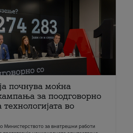
ја почнува моќна
кампања за поодговорно
 технологијата во
со Министерството за внатрешни работи