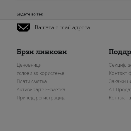
Бидете во тек
Брзи линкови
Подд
Ценовници
Секција 
Услови за користење
Контакт 
Плати сметка
Закажи б
Активирајте Е-сметка
A1 Прода
Припејд регистрација
Контакт 