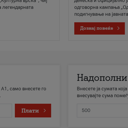
„Културна врска“, чиј
денеска и официјално 
а легендарната
одговорна кампања „Од
подигнување на јавната 
Дознај повеќе
Надополни
 А1, само внесете го
Внесете ја сумата кој
.
внесувајте сума помеѓ
Плати