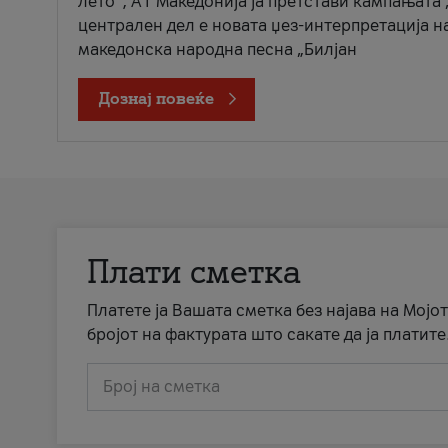
лето“, А1 Македонија ја претстави кампањата 
централен дел е новата џез-интерпретација н
македонска народна песна „Билјан
Дознај повеќе
Плати сметка
Платете ја Вашата сметка без најава на Мојот
бројот на фактурата што сакате да ја платите
Број на сметка