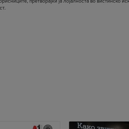
корисниците, претворајќи ја лојалноста во вистинско ис
ст.