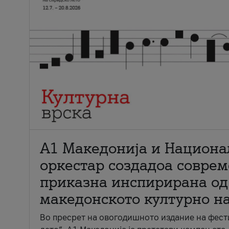
А1 Македонија и Национа
оркестар создадоа совре
приказна инспирирана од
македонското културно н
Во пресрет на овогодишното издание на фест