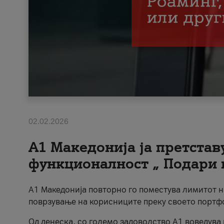
02.02.2026
А1 Македонија ја претста
функционалност „ Подари 
А1 Македонија повторно го поместува лимитот 
поврзување на корисниците преку своето портф
Од денеска, со големо задоволство А1 воведува 