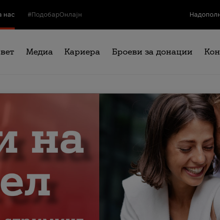
а нас
#ПодобарОнлајн
Надополн
свет
Медиа
Кариера
Броеви за донации
Кон