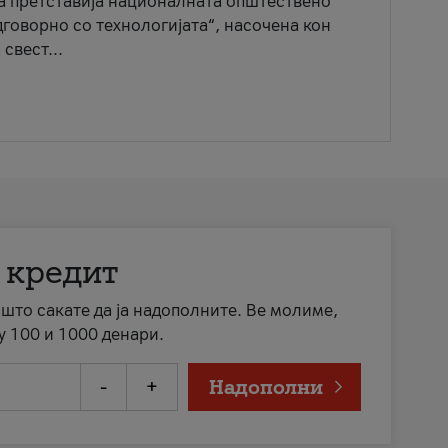
ја претставија националната општествено
говорно со технологијата“, насочена кон
свест...
 кредит
а што сакате да ја надополните. Ве молиме,
у 100 и 1000 денари.
-
+
Надополни