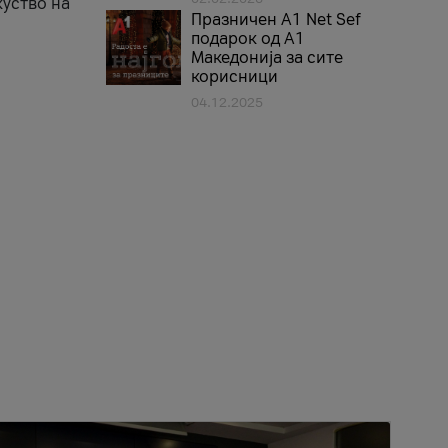
куство на
Празничен A1 Net Sеf
подарок од А1
Македонија за сите
корисници
04.12.2025