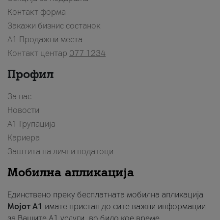
Контакт форма
Закажи бизнис состанок
A1 Продажни места
Контакт центар
077 1234
Профил
За нас
Новости
А1 Групација
Кариера
Заштита на лични податоци
Мобилна апликација
Единствено преку бесплатната мобилна апликација
Мојот A1
имате пристап до сите важни информации
за Вашите A1 услуги, во било кое време.