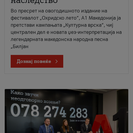
наследство
Во пресрет на овогодишното издание на
фестивалот „Охридско лето“, А1 Македонија ја
претстави кампањата „Културна врска“, чиј
централен дел е новата џез-интерпретација на
легендарната македонска народна песна
„Билјан
Дознај повеќе