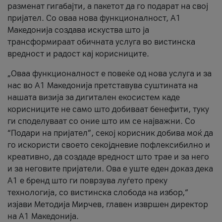
разменат гигабајти, а пакетот да го подарат на свој
пријател. Со оваа нова функционалност, А1
Македонија создава искуства што ја
трансформираат обичната услуга во вистинска
вредност и радост кај корисниците.
„Оваа функционалност е повеќе од нова услуга и за
нас во А1 Македонија претставува суштината на
нашата визија за дигитален екосистем каде
корисниците не само што добиваат бенефити, туку
ги споделуваат со оние што им се најважни. Со
“Подари на пријател”, секој корисник добива моќ да
го искористи своето секојдневие пофлексибилно и
креативно, да создаде вредност што трае и за него
и за неговите пријатели. Ова е уште еден доказ дека
А1 е бренд што ги поврзува луѓето преку
технологија, со вистинска слобода на избор,“
изјави Методија Мирчев, главен извршен директор
на А1 Македонија.