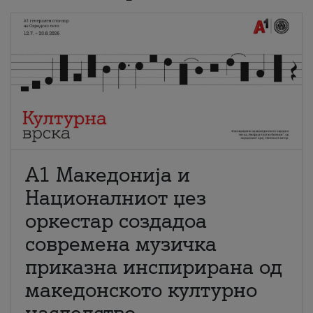
А1 Македонија и
Националниот џез
оркестар создадоа
современа музичка
приказна инспирирана од
македонското културно