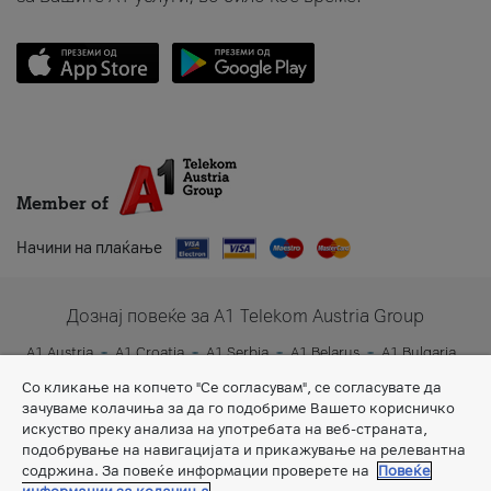
Member of
Начини на плаќање
Дознај повеќе за A1 Telekom Austria Group
A1 Austria
A1 Croatia
A1 Serbia
A1 Belarus
A1 Bulgaria
A1 Slovenia
A1 Digital
Со кликање на копчето "Се согласувам", се согласувате да
зачуваме колачиња за да го подобриме Вашето корисничко
искуство преку анализа на употребата на веб-страната,
подобрување на навигацијата и прикажување на релевантна
содржина. За повеќе информации проверете на
Повеќе