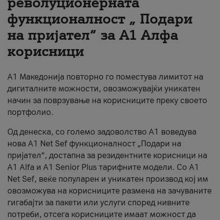
револуционерната
функционалност „ Подари
За нас
на пријател“ за А1 Алфа
#ПодобарОнлајн
корисници
А1 Македонија повторно го поместува лимитот на
дигиталните можности, овозможувајќи уникатен
начин за поврзување на корисниците преку своето
портфолио.
Од денеска, со големо задоволство А1 воведува
нова A1 Net Sef функционалност „Подари на
пријател“, достапна за резидентните корисници на
А1 Alfa и A1 Senior Plus тарифните модели. Со A1
Net Sef, веќе популарен и уникатен производ кој им
овозможува на корисниците размена на зачуваните
гигабајти за пакети или услуги според нивните
потреби, отсега корисниците имаат можност да