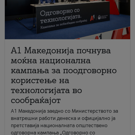
A1 Македонија почнува
моќна национална
кампања за поодговорно
користење на
технологијата во
сообраќајот
A1 Македонија заедно со Министерството за
внатрешни работи денеска и официјално ја
претставија националната општествено
одговорна кампања „Одговорно со