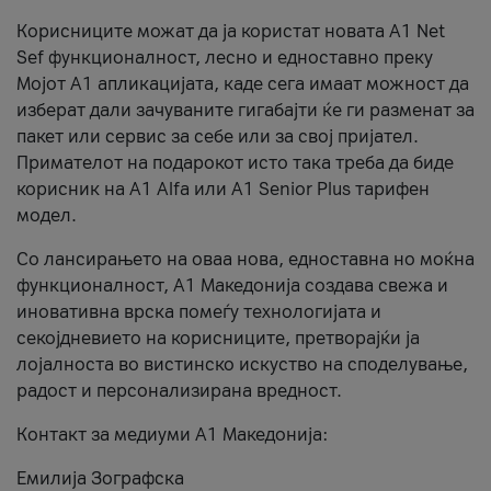
Корисниците можат да ја користат новата А1 Net
Sef функционалност, лесно и едноставно преку
Мојот А1 апликацијата, каде сега имаат можност да
изберат дали зачуваните гигабајти ќе ги разменат за
пакет или сервис за себе или за свој пријател.
Примателот на подарокот исто така треба да биде
корисник на А1 Alfa или A1 Senior Plus тарифен
модел.
Со лансирањето на оваа нова, едноставна но моќна
функционалност, А1 Македонија создава свежа и
иновативна врска помеѓу технологијата и
секојдневието на корисниците, претворајќи ја
лојалноста во вистинско искуство на споделување,
радост и персонализирана вредност.
Контакт за медиуми А1 Македонија:
Емилија Зографска