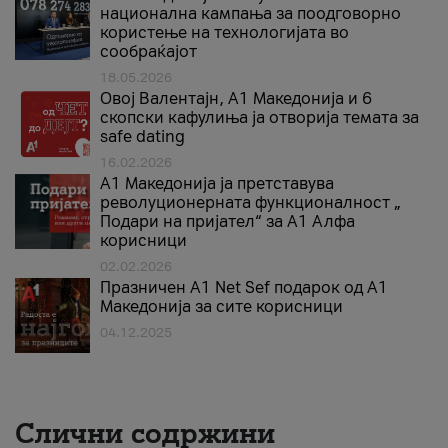
национална кампања за поодговорно
користење на технологијата во
сообраќајот
18.05.2026
Овој Валентајн, A1 Македонија и 6
скопски кафулиња ја отворија темата за
safe dating
16.02.2026
А1 Македонија ја претставува
револуционерната функционалност „
Подари на пријател“ за А1 Алфа
корисници
02.02.2026
Празничен A1 Net Sеf подарок од А1
Македонија за сите корисници
04.12.2025
Слични содржини