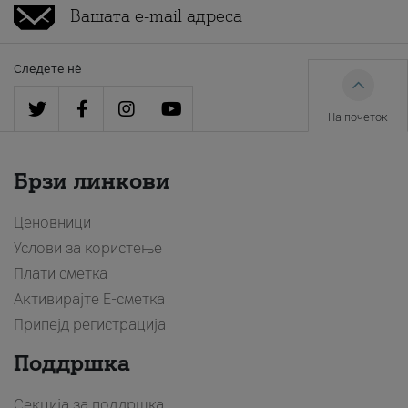
Следете нè
На почеток
Брзи линкови
Ценовници
Услови за користење
Плати сметка
Активирајте Е-сметка
Припејд регистрација
Поддршка
Секција за поддршка