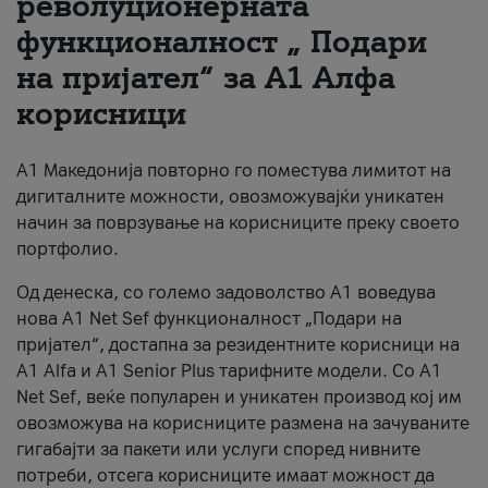
револуционерната
функционалност „ Подари
За нас
на пријател“ за А1 Алфа
#ПодобарОнлајн
корисници
А1 Македонија повторно го поместува лимитот на
дигиталните можности, овозможувајќи уникатен
начин за поврзување на корисниците преку своето
портфолио.
Од денеска, со големо задоволство А1 воведува
нова A1 Net Sef функционалност „Подари на
пријател“, достапна за резидентните корисници на
А1 Alfa и A1 Senior Plus тарифните модели. Со A1
Net Sef, веќе популарен и уникатен производ кој им
овозможува на корисниците размена на зачуваните
гигабајти за пакети или услуги според нивните
потреби, отсега корисниците имаат можност да