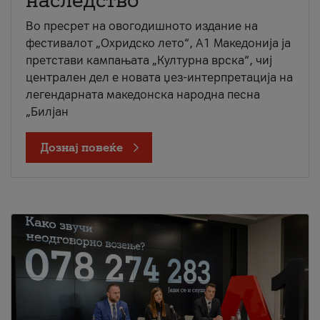
наследство
Во пресрет на овогодишното издание на
фестивалот „Охридско лето“, А1 Македонија ја
претстави кампањата „Културна врска“, чиј
централен дел е новата џез-интерпретација на
легендарната македонска народна песна
„Билјан
Дознај повеќе