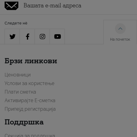
Следете нè
На почеток
Брзи линкови
Ценовници
Услови за користење
Плати сметка
Активирајте Е-сметка
Припејд регистрација
Поддршка
Секција за поддршка