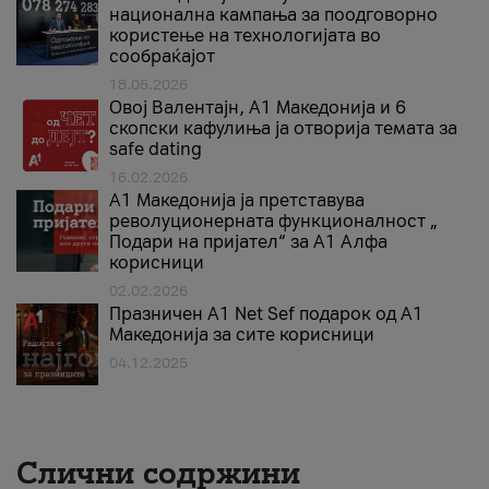
национална кампања за поодговорно
користење на технологијата во
сообраќајот
18.05.2026
Овој Валентајн, A1 Македонија и 6
скопски кафулиња ја отворија темата за
safe dating
16.02.2026
А1 Македонија ја претставува
револуционерната функционалност „
Подари на пријател“ за А1 Алфа
корисници
02.02.2026
Празничен A1 Net Sеf подарок од А1
Македонија за сите корисници
04.12.2025
Слични содржини