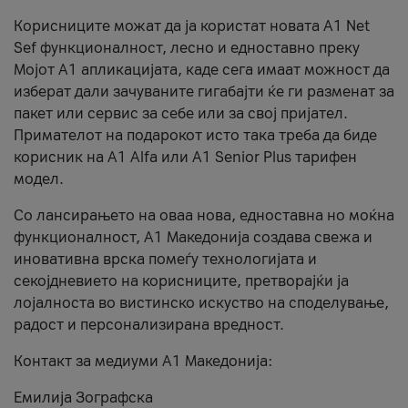
Корисниците можат да ја користат новата А1 Net
Sef функционалност, лесно и едноставно преку
Мојот А1 апликацијата, каде сега имаат можност да
изберат дали зачуваните гигабајти ќе ги разменат за
пакет или сервис за себе или за свој пријател.
Примателот на подарокот исто така треба да биде
корисник на А1 Alfa или A1 Senior Plus тарифен
модел.
Со лансирањето на оваа нова, едноставна но моќна
функционалност, А1 Македонија создава свежа и
иновативна врска помеѓу технологијата и
секојдневието на корисниците, претворајќи ја
лојалноста во вистинско искуство на споделување,
радост и персонализирана вредност.
Контакт за медиуми А1 Македонија:
Емилија Зографска