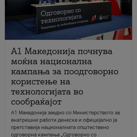
A1 Македонија почнува
моќна национална
кампања за поодговорно
користење на
технологијата во
сообраќајот
A1 Македонија заедно со Министерството за
внатрешни работи денеска и официјално ја
претставија националната општествено
одговорна кампања „Одговорно со