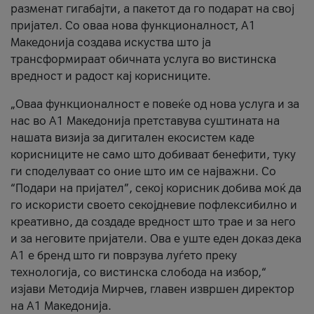
разменат гигабајти, а пакетот да го подарат на свој
пријател. Со оваа нова функционалност, А1
Македонија создава искуства што ја
трансформираат обичната услуга во вистинска
вредност и радост кај корисниците.
„Оваа функционалност е повеќе од нова услуга и за
нас во А1 Македонија претставува суштината на
нашата визија за дигитален екосистем каде
корисниците не само што добиваат бенефити, туку
ги споделуваат со оние што им се најважни. Со
“Подари на пријател”, секој корисник добива моќ да
го искористи своето секојдневие пофлексибилно и
креативно, да создаде вредност што трае и за него
и за неговите пријатели. Ова е уште еден доказ дека
А1 е бренд што ги поврзува луѓето преку
технологија, со вистинска слобода на избор,“
изјави Методија Мирчев, главен извршен директор
на А1 Македонија.