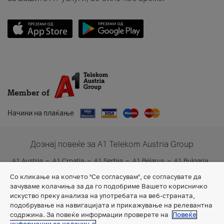
Member of
Начини на плаќање
Дознај повеќе за A1 Telekom Austria Group
A1 Austria
A1 Croatia
A1 Serbia
A1 Belarus
A1 Bulgaria
A1 Slovenia
A1 Digital
Со кликање на копчето "Се согласувам", се согласувате да
зачуваме колачиња за да го подобриме Вашето корисничко
искуство преку анализа на употребата на веб-страната,
подобрување на навигацијата и прикажување на релевантна
содржина. За повеќе информации проверете на
Повеќе