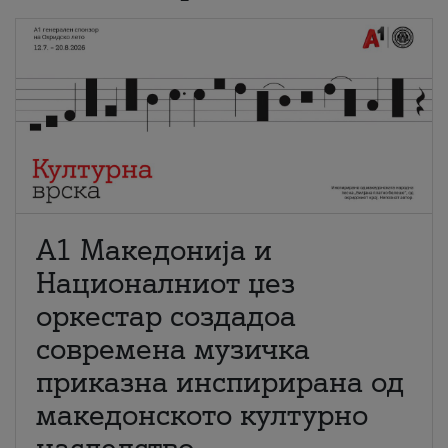
А1 Македонија и
Националниот џез
оркестар создадоа
современа музичка
приказна инспирирана од
македонското културно