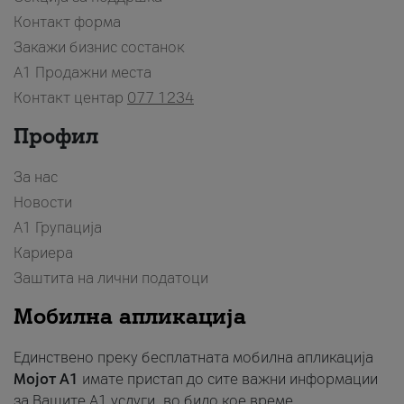
Контакт форма
Закажи бизнис состанок
A1 Продажни места
Контакт центар
077 1234
Профил
За нас
Новости
А1 Групација
Кариера
Заштита на лични податоци
Мобилна апликација
Единствено преку бесплатната мобилна апликација
Мојот A1
имате пристап до сите важни информации
за Вашите A1 услуги, во било кое време.