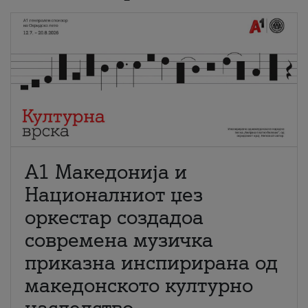
А1 Македонија и
Националниот џез
оркестар создадоа
современа музичка
приказна инспирирана од
македонското културно