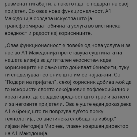
разменат гигабајти, а пакетот да го подарат на свој
пријател. Со оваа нова функционалност, А1
Македонија создава искуства што ја
трансформираат обичната услуга во вистинска
вредност и радост кај корисниците.
„Оваа функционалност е повеќе од нова услуга и за
нас во А1 Македонија претставува суштината на
нашата визија за дигитален екосистем каде
корисниците не само што добиваат бенефити, туку
ги споделуваат со оние што им се најважни. Со
“Подари на пријател”, секој корисник добива моќ да
го искористи своето секојдневие пофлексибилно и
креативно, да создаде вредност што трае и за него
и за неговите пријатели. Ова е уште еден доказ дека
А1 е бренд што ги поврзува луѓето преку
технологија, со вистинска слобода на избор,“
изјави Методија Мирчев, главен извршен директор
на А1 Македонија.