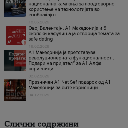
национална кампања за поодговорно
користење на технологијата во
сообраќајот
18.05.2026
Овој Валентајн, A1 Македонија и 6
скопски кафулиња ја отворија темата за
safe dating
16.02.2026
А1 Македонија ја претставува
револуционерната функционалност „
Подари на пријател“ за А1 Алфа
корисници
02.02.2026
Празничен A1 Net Sеf подарок од А1
Македонија за сите корисници
04.12.2025
Слични содржини