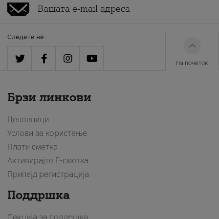
Следете нè
На почеток
Брзи линкови
Ценовници
Услови за користење
Плати сметка
Активирајте Е-сметка
Припејд регистрација
Поддршка
Секција за поддршка