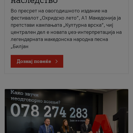
наследство
Во пресрет на овогодишното издание на
фестивалот „Охридско лето“, А1 Македонија ја
претстави кампањата „Културна врска“, чиј
централен дел е новата џез-интерпретација на
легендарната македонска народна песна
„Билјан
Дознај повеќе