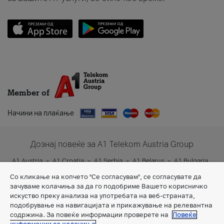
Member of
Начини на плаќање
Дознај повеќе за A1 Telekom Austria Group
A1 Austria
A1 Croatia
A1 Serbia
A1 Belarus
A1 Bulgaria
A1 Slovenia
A1 Digital
Со кликање на копчето "Се согласувам", се согласувате да
зачуваме колачиња за да го подобриме Вашето корисничко
искуство преку анализа на употребата на веб-страната,
подобрување на навигацијата и прикажување на релевантна
содржина. За повеќе информации проверете на
Повеќе