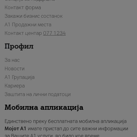
Контакт форма
Закажи бизнис состанок
A1 Продажни места
Контакт центар
077 1234
Профил
За нас
Новости
А1 Групација
Кариера
Заштита на лични податоци
Мобилна апликација
Единствено преку бесплатната мобилна апликација
Мојот A1
имате пристап до сите важни информации
за Вашите A1 услуги, во било кое време.