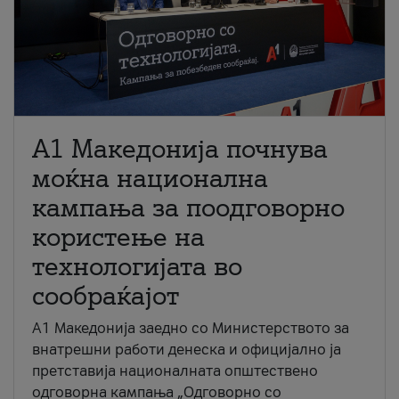
A1 Македонија почнува
моќна национална
кампања за поодговорно
користење на
технологијата во
сообраќајот
A1 Македонија заедно со Министерството за
внатрешни работи денеска и официјално ја
претставија националната општествено
одговорна кампања „Одговорно со