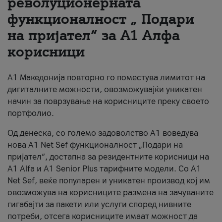
револуционерната
функционалност „ Подари
За нас
на пријател“ за А1 Алфа
#ПодобарОнлајн
корисници
А1 Македонија повторно го поместува лимитот на
дигиталните можности, овозможувајќи уникатен
начин за поврзување на корисниците преку своето
портфолио.
Од денеска, со големо задоволство А1 воведува
нова A1 Net Sef функционалност „Подари на
пријател“, достапна за резидентните корисници на
А1 Alfa и A1 Senior Plus тарифните модели. Со A1
Net Sef, веќе популарен и уникатен производ кој им
овозможува на корисниците размена на зачуваните
гигабајти за пакети или услуги според нивните
потреби, отсега корисниците имаат можност да