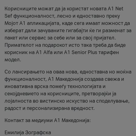
Корисниците можат да ја користат новата А1 Net
Sef функционалност, лесно и едноставно преку
Мојот А1 апликацијата, каде сега имаат можност да
изберат дали зачуваните гигабајти ќе ги разменат за
пакет или сервис за себе или за свој пријател.
Примателот на подарокот исто така треба да биде
корисник на А1 Alfa или A1 Senior Plus тарифен
модел.
Со лансирањето на оваа нова, едноставна но моќна
функционалност, А1 Македонија создава свежа и
иновативна врска помеѓу технологијата и
секојдневието на корисниците, претворајќи ја
лојалноста во вистинско искуство на споделување,
радост и персонализирана вредност.
Контакт за медиуми А1 Македонија:
Емилија Зографска