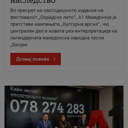
наследство
Во пресрет на овогодишното издание на
фестивалот „Охридско лето“, А1 Македонија ја
претстави кампањата „Културна врска“, чиј
централен дел е новата џез-интерпретација на
легендарната македонска народна песна
„Билјан
Дознај повеќе