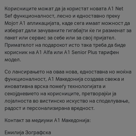
Корисниците можат да ја користат новата А1 Net
Sef функционалност, лесно и едноставно преку
Мојот А1 апликацијата, каде сега имаат можност да
изберат дали зачуваните гигабајти ќе ги разменат за
пакет или сервис за себе или за свој пријател.
Примателот на подарокот исто така треба да биде
корисник на А1 Alfa или A1 Senior Plus тарифен
модел.
Со лансирањето на оваа нова, едноставна но моќна
функционалност, А1 Македонија создава свежа и
иновативна врска помеѓу технологијата и
секојдневието на корисниците, претворајќи ја
лојалноста во вистинско искуство на споделување,
радост и персонализирана вредност.
Контакт за медиуми А1 Македонија:
Емилија Зографска