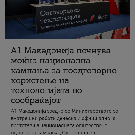
A1 Македонија почнува
моќна национална
кампања за поодговорно
користење на
технологијата во
сообраќајот
A1 Македонија заедно со Министерството за
внатрешни работи денеска и официјално ја
претставија националната општествено
одговорна кампања „Одговорно со