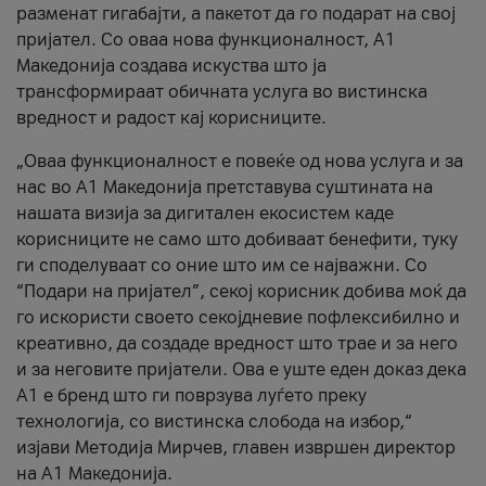
разменат гигабајти, а пакетот да го подарат на свој
пријател. Со оваа нова функционалност, А1
Македонија создава искуства што ја
трансформираат обичната услуга во вистинска
вредност и радост кај корисниците.
„Оваа функционалност е повеќе од нова услуга и за
нас во А1 Македонија претставува суштината на
нашата визија за дигитален екосистем каде
корисниците не само што добиваат бенефити, туку
ги споделуваат со оние што им се најважни. Со
“Подари на пријател”, секој корисник добива моќ да
го искористи своето секојдневие пофлексибилно и
креативно, да создаде вредност што трае и за него
и за неговите пријатели. Ова е уште еден доказ дека
А1 е бренд што ги поврзува луѓето преку
технологија, со вистинска слобода на избор,“
изјави Методија Мирчев, главен извршен директор
на А1 Македонија.