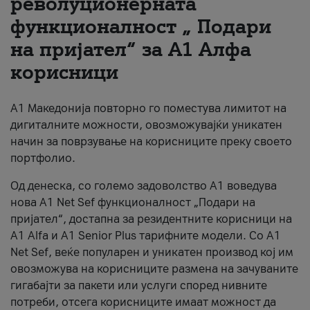
револуционерната
функционалност „ Подари
За нас
на пријател“ за А1 Алфа
#ПодобарОнлајн
корисници
А1 Македонија повторно го поместува лимитот на
дигиталните можности, овозможувајќи уникатен
начин за поврзување на корисниците преку своето
портфолио.
Од денеска, со големо задоволство А1 воведува
нова A1 Net Sef функционалност „Подари на
пријател“, достапна за резидентните корисници на
А1 Alfa и A1 Senior Plus тарифните модели. Со A1
Net Sef, веќе популарен и уникатен производ кој им
овозможува на корисниците размена на зачуваните
гигабајти за пакети или услуги според нивните
потреби, отсега корисниците имаат можност да