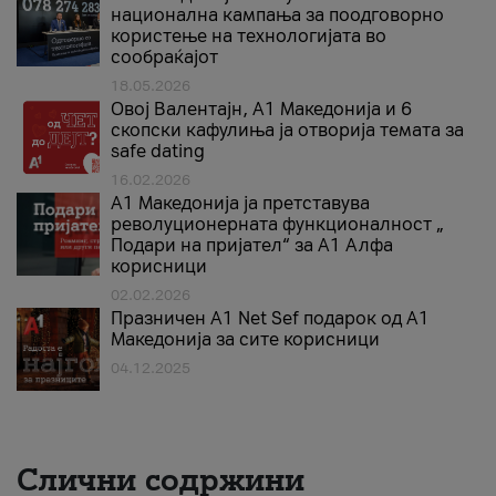
национална кампања за поодговорно
користење на технологијата во
сообраќајот
18.05.2026
Овој Валентајн, A1 Македонија и 6
скопски кафулиња ја отворија темата за
safe dating
16.02.2026
А1 Македонија ја претставува
револуционерната функционалност „
Подари на пријател“ за А1 Алфа
корисници
02.02.2026
Празничен A1 Net Sеf подарок од А1
Македонија за сите корисници
04.12.2025
Слични содржини