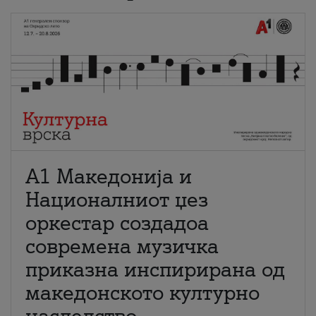
А1 Македонија и
Националниот џез
оркестар создадоа
современа музичка
приказна инспирирана од
македонското културно