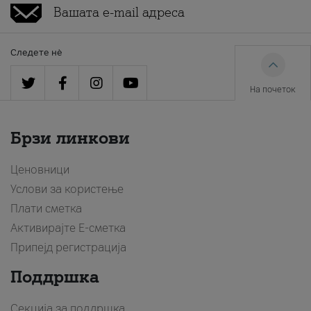
Следете нè
На почеток
Брзи линкови
Ценовници
Услови за користење
Плати сметка
Активирајте Е-сметка
Припејд регистрација
Поддршка
Секција за поддршка