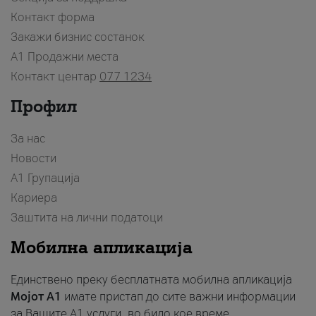
Контакт форма
Закажи бизнис состанок
A1 Продажни места
Контакт центар
077 1234
Профил
За нас
Новости
А1 Групација
Кариера
Заштита на лични податоци
Мобилна апликација
Единствено преку бесплатната мобилна апликација
Мојот A1
имате пристап до сите важни информации
за Вашите A1 услуги, во било кое време.