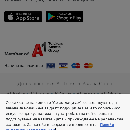
Member of
Начини на плаќање
Дознај повеќе за A1 Telekom Austria Group
A1 Austria
A1 Croatia
A1 Serbia
A1 Belarus
A1 Bulgaria
A1 Slovenia
A1 Digital
Со кликање на копчето "Се согласувам", се согласувате да
зачуваме колачиња за да го подобриме Вашето корисничко
искуство преку анализа на употребата на веб-страната,
подобрување на навигацијата и прикажување на релевантна
содржина. За повеќе информации проверете на
Повеќе