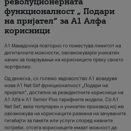
револуционерната
функционалност „ Подари
За нас
на пријател“ за А1 Алфа
#ПодобарОнлајн
корисници
А1 Македонија повторно го поместува лимитот на
дигиталните можности, овозможувајќи уникатен
начин за поврзување на корисниците преку своето
портфолио.
Од денеска, со големо задоволство А1 воведува
нова A1 Net Sef функционалност „Подари на
пријател“, достапна за резидентните корисници на
А1 Alfa и A1 Senior Plus тарифните модели. Со A1
Net Sef, веќе популарен и уникатен производ кој им
овозможува на корисниците размена на зачуваните
гигабајти за пакети или услуги според нивните
потреби, отсега корисниците имаат можност да