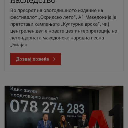
наследство
Во пресрет на овогодишното издание на
фестивалот „Охридско лето“, А1 Македонија ја
претстави кампањата „Културна врска“, чиј
централен дел е новата џез-интерпретација на
легендарната македонска народна песна
„Билјан
Дознај повеќе