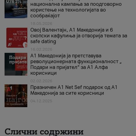
национална кампања за поодговорно
користење на технологијата во
сообраќајот
18.05.2026
Овој Валентајн, A1 Македонија и 6
скопски кафулиња ја отворија темата за
safe dating
16.02.2026
А1 Македонија ја претставува
револуционерната функционалност „
Подари на пријател“ за А1 Алфа
корисници
02.02.2026
Празничен A1 Net Sеf подарок од А1
Македонија за сите корисници
04.12.2025
Слични содржини