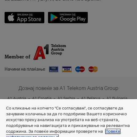
Member of
Начини на плаќање
Дознај повеќе за A1 Telekom Austria Group
A1 Austria
A1 Croatia
A1 Serbia
A1 Belarus
A1 Bulgaria
A1 Slovenia
A1 Digital
Со кликање на копчето "Се согласувам", се согласувате да
зачуваме колачиња за да го подобриме Вашето корисничко
искуство преку анализа на употребата на веб-страната,
подобрување на навигацијата и прикажување на релевантна
содржина. За повеќе информации проверете на
Повеќе