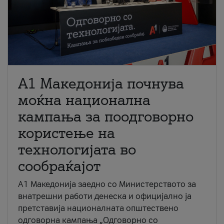
A1 Македонија почнува
моќна национална
кампања за поодговорно
користење на
технологијата во
сообраќајот
A1 Македонија заедно со Министерството за
внатрешни работи денеска и официјално ја
претставија националната општествено
одговорна кампања „Одговорно со