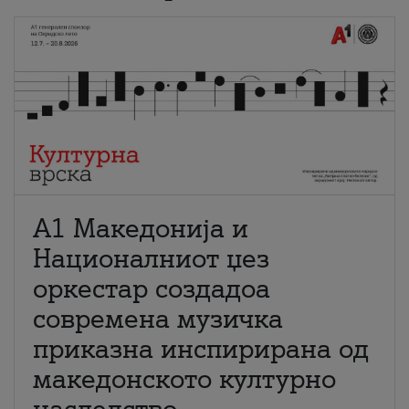
А1 Македонија и
Националниот џез
оркестар создадоа
современа музичка
приказна инспирирана од
македонското културно