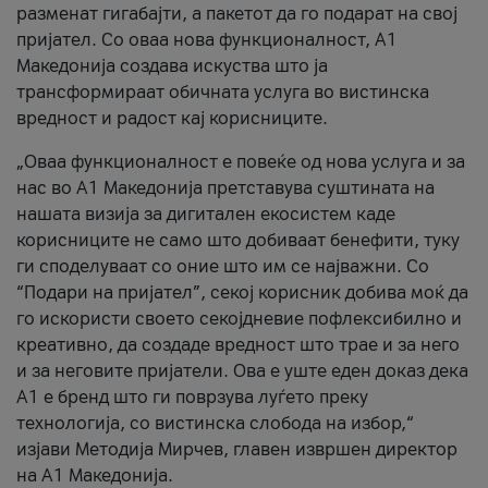
разменат гигабајти, а пакетот да го подарат на свој
пријател. Со оваа нова функционалност, А1
Македонија создава искуства што ја
трансформираат обичната услуга во вистинска
вредност и радост кај корисниците.
„Оваа функционалност е повеќе од нова услуга и за
нас во А1 Македонија претставува суштината на
нашата визија за дигитален екосистем каде
корисниците не само што добиваат бенефити, туку
ги споделуваат со оние што им се најважни. Со
“Подари на пријател”, секој корисник добива моќ да
го искористи своето секојдневие пофлексибилно и
креативно, да создаде вредност што трае и за него
и за неговите пријатели. Ова е уште еден доказ дека
А1 е бренд што ги поврзува луѓето преку
технологија, со вистинска слобода на избор,“
изјави Методија Мирчев, главен извршен директор
на А1 Македонија.