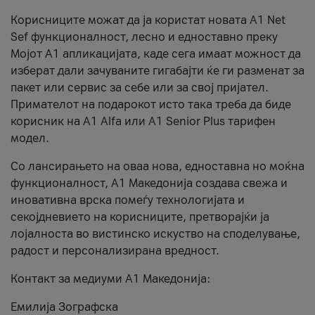
Корисниците можат да ја користат новата А1 Net
Sef функционалност, лесно и едноставно преку
Мојот А1 апликацијата, каде сега имаат можност да
изберат дали зачуваните гигабајти ќе ги разменат за
пакет или сервис за себе или за свој пријател.
Примателот на подарокот исто така треба да биде
корисник на А1 Alfa или A1 Senior Plus тарифен
модел.
Со лансирањето на оваа нова, едноставна но моќна
функционалност, А1 Македонија создава свежа и
иновативна врска помеѓу технологијата и
секојдневието на корисниците, претворајќи ја
лојалноста во вистинско искуство на споделување,
радост и персонализирана вредност.
Контакт за медиуми А1 Македонија:
Емилија Зографска