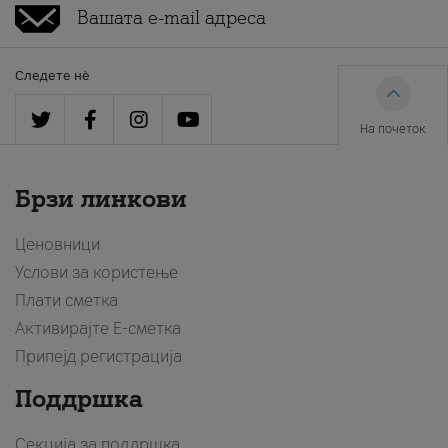
Следете нè
На почеток
Брзи линкови
Ценовници
Услови за користење
Плати сметка
Активирајте Е-сметка
Припејд регистрација
Поддршка
Секција за поддршка