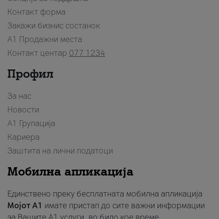
Контакт форма
Закажи бизнис состанок
A1 Продажни места
Контакт центар
077 1234
Профил
За нас
Новости
А1 Групација
Кариера
Заштита на лични податоци
Мобилна апликација
Единствено преку бесплатната мобилна апликација
Мојот A1
имате пристап до сите важни информации
за Вашите A1 услуги, во било кое време.