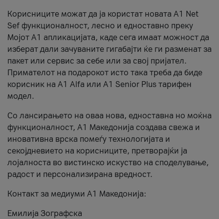
Корисниците можат да ја користат новата А1 Net
Sef функционалност, лесно и едноставно преку
Мојот А1 апликацијата, каде сега имаат можност да
изберат дали зачуваните гигабајти ќе ги разменат за
пакет или сервис за себе или за свој пријател.
Примателот на подарокот исто така треба да биде
корисник на А1 Alfa или A1 Senior Plus тарифен
модел.
Со лансирањето на оваа нова, едноставна но моќна
функционалност, А1 Македонија создава свежа и
иновативна врска помеѓу технологијата и
секојдневието на корисниците, претворајќи ја
лојалноста во вистинско искуство на споделување,
радост и персонализирана вредност.
Контакт за медиуми А1 Македонија:
Емилија Зографска