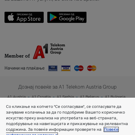
Member of
Начини на плаќање
Дознај повеќе за A1 Telekom Austria Group
A1 Austria
A1 Croatia
A1 Serbia
A1 Belarus
A1 Bulgaria
A1 Slovenia
A1 Digital
Со кликање на копчето "Се согласувам", се согласувате да
зачуваме колачиња за да го подобриме Вашето корисничко
искуство преку анализа на употребата на веб-страната,
подобрување на навигацијата и прикажување на релевантна
содржина. За повеќе информации проверете на
Повеќе