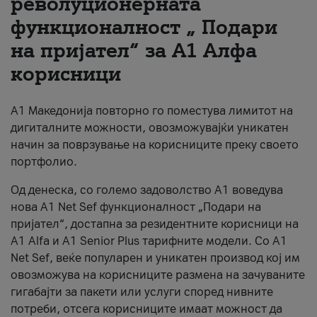
револуционерната
функционалност „ Подари
За нас
на пријател“ за А1 Алфа
#ПодобарОнлајн
корисници
А1 Македонија повторно го поместува лимитот на
дигиталните можности, овозможувајќи уникатен
начин за поврзување на корисниците преку своето
портфолио.
Од денеска, со големо задоволство А1 воведува
нова A1 Net Sef функционалност „Подари на
пријател“, достапна за резидентните корисници на
А1 Alfa и A1 Senior Plus тарифните модели. Со A1
Net Sef, веќе популарен и уникатен производ кој им
овозможува на корисниците размена на зачуваните
гигабајти за пакети или услуги според нивните
потреби, отсега корисниците имаат можност да