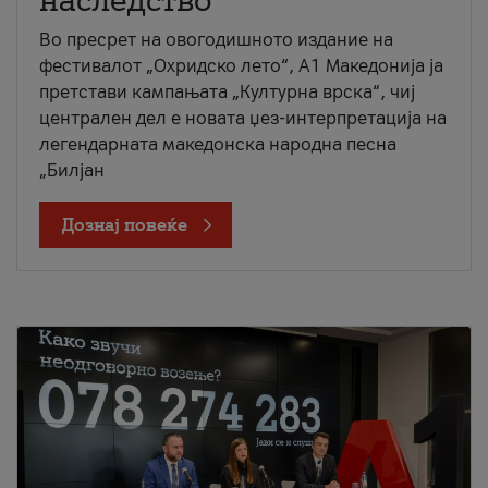
наследство
Во пресрет на овогодишното издание на
фестивалот „Охридско лето“, А1 Македонија ја
претстави кампањата „Културна врска“, чиј
централен дел е новата џез-интерпретација на
легендарната македонска народна песна
„Билјан
Дознај повеќе