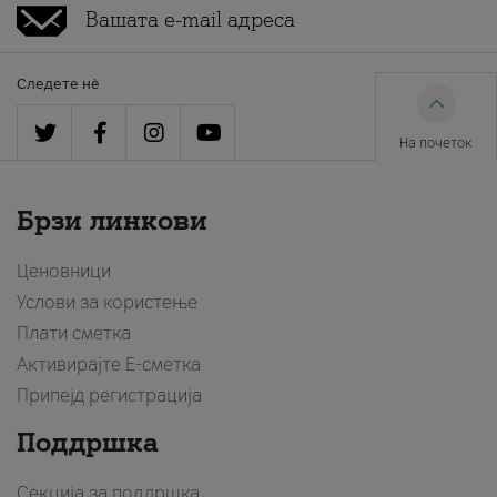
Следете нè
На почеток
Брзи линкови
Ценовници
Услови за користење
Плати сметка
Активирајте Е-сметка
Припејд регистрација
Поддршка
Секција за поддршка