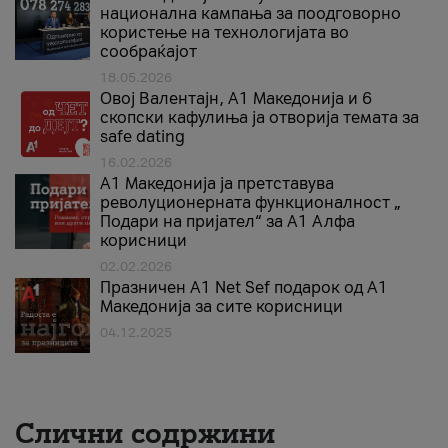
национална кампања за поодговорно
користење на технологијата во
сообраќајот
18.05.2026
Овој Валентајн, A1 Македонија и 6
скопски кафулиња ја отворија темата за
safe dating
16.02.2026
А1 Македонија ја претставува
револуционерната функционалност „
Подари на пријател“ за А1 Алфа
корисници
02.02.2026
Празничен A1 Net Sеf подарок од А1
Македонија за сите корисници
04.12.2025
Слични содржини