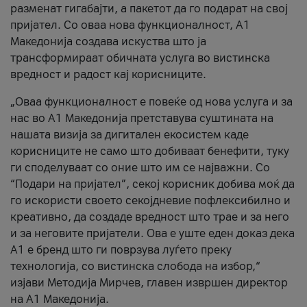
разменат гигабајти, а пакетот да го подарат на свој
пријател. Со оваа нова функционалност, А1
Македонија создава искуства што ја
трансформираат обичната услуга во вистинска
вредност и радост кај корисниците.
„Оваа функционалност е повеќе од нова услуга и за
нас во А1 Македонија претставува суштината на
нашата визија за дигитален екосистем каде
корисниците не само што добиваат бенефити, туку
ги споделуваат со оние што им се најважни. Со
“Подари на пријател”, секој корисник добива моќ да
го искористи своето секојдневие пофлексибилно и
креативно, да создаде вредност што трае и за него
и за неговите пријатели. Ова е уште еден доказ дека
А1 е бренд што ги поврзува луѓето преку
технологија, со вистинска слобода на избор,“
изјави Методија Мирчев, главен извршен директор
на А1 Македонија.