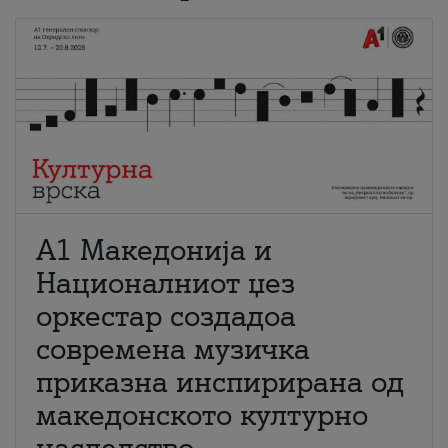
А1 Македонија и
Националниот џез
оркестар создадоа
современа музичка
приказна инспирирана од
македонското културно