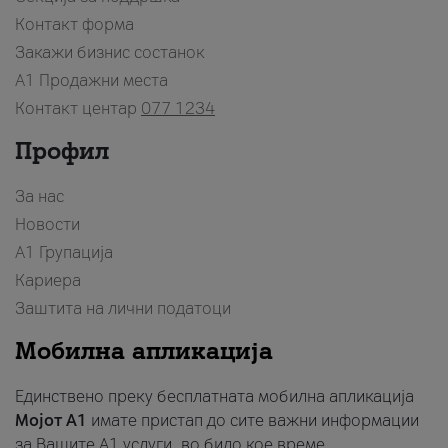
Контакт форма
Закажи бизнис состанок
A1 Продажни места
Контакт центар
077 1234
Профил
За нас
Новости
А1 Групација
Кариера
Заштита на лични податоци
Мобилна апликација
Единствено преку бесплатната мобилна апликација
Мојот A1
имате пристап до сите важни информации
за Вашите A1 услуги, во било кое време.