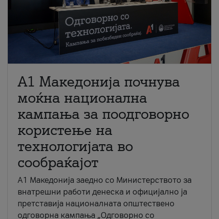
A1 Македонија почнува
моќна национална
кампања за поодговорно
користење на
технологијата во
сообраќајот
A1 Македонија заедно со Министерството за
внатрешни работи денеска и официјално ја
претставија националната општествено
одговорна кампања „Одговорно со