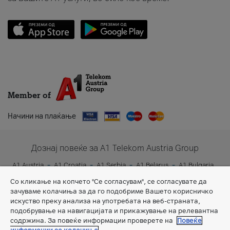
Member of
Начини на плаќање
Дознај повеќе за A1 Telekom Austria Group
A1 Austria
A1 Croatia
A1 Serbia
A1 Belarus
A1 Bulgaria
A1 Slovenia
A1 Digital
Со кликање на копчето "Се согласувам", се согласувате да
зачуваме колачиња за да го подобриме Вашето корисничко
искуство преку анализа на употребата на веб-страната,
подобрување на навигацијата и прикажување на релевантна
содржина. За повеќе информации проверете на
Повеќе