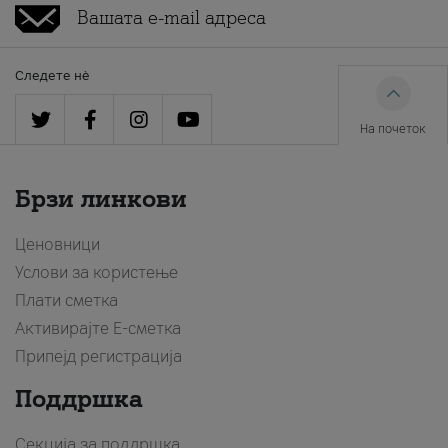
Следете нè
На почеток
Брзи линкови
Ценовници
Услови за користење
Плати сметка
Активирајте Е-сметка
Припејд регистрација
Поддршка
Секција за поддршка