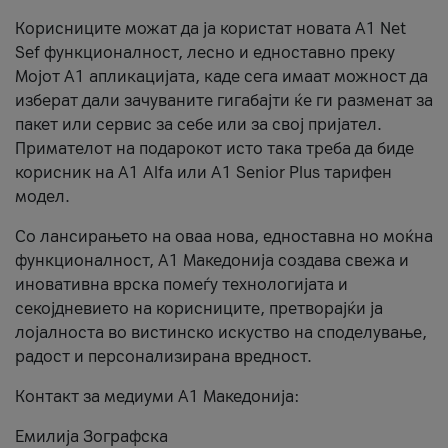
Корисниците можат да ја користат новата А1 Net
Sef функционалност, лесно и едноставно преку
Мојот А1 апликацијата, каде сега имаат можност да
изберат дали зачуваните гигабајти ќе ги разменат за
пакет или сервис за себе или за свој пријател.
Примателот на подарокот исто така треба да биде
корисник на А1 Alfa или A1 Senior Plus тарифен
модел.
Со лансирањето на оваа нова, едноставна но моќна
функционалност, А1 Македонија создава свежа и
иновативна врска помеѓу технологијата и
секојдневието на корисниците, претворајќи ја
лојалноста во вистинско искуство на споделување,
радост и персонализирана вредност.
Контакт за медиуми А1 Македонија:
Емилија Зографска