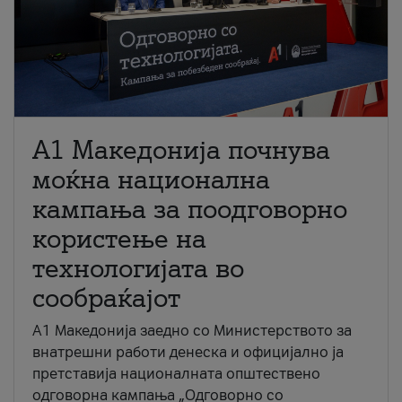
A1 Македонија почнува
моќна национална
кампања за поодговорно
користење на
технологијата во
сообраќајот
A1 Македонија заедно со Министерството за
внатрешни работи денеска и официјално ја
претставија националната општествено
одговорна кампања „Одговорно со