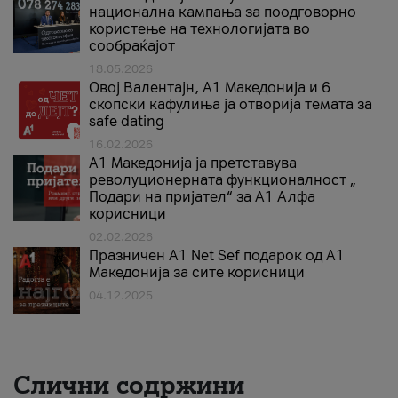
национална кампања за поодговорно
користење на технологијата во
сообраќајот
18.05.2026
Овој Валентајн, A1 Македонија и 6
скопски кафулиња ја отворија темата за
safe dating
16.02.2026
А1 Македонија ја претставува
револуционерната функционалност „
Подари на пријател“ за А1 Алфа
корисници
02.02.2026
Празничен A1 Net Sеf подарок од А1
Македонија за сите корисници
04.12.2025
Слични содржини