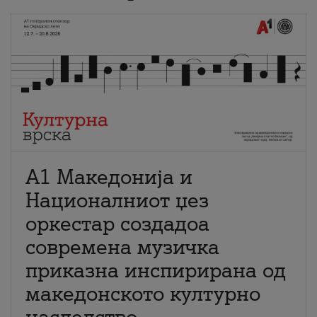
А1 Македонија и
Националниот џез
оркестар создадоа
современа музичка
приказна инспирирана од
македонското културно