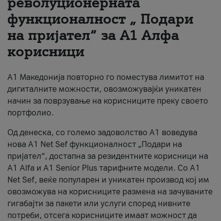
револуционерната
функционалност „ Подари
За нас
на пријател“ за А1 Алфа
#ПодобарОнлајн
корисници
А1 Македонија повторно го поместува лимитот на
дигиталните можности, овозможувајќи уникатен
начин за поврзување на корисниците преку своето
портфолио.
Од денеска, со големо задоволство А1 воведува
нова A1 Net Sef функционалност „Подари на
пријател“, достапна за резидентните корисници на
А1 Alfa и A1 Senior Plus тарифните модели. Со A1
Net Sef, веќе популарен и уникатен производ кој им
овозможува на корисниците размена на зачуваните
гигабајти за пакети или услуги според нивните
потреби, отсега корисниците имаат можност да