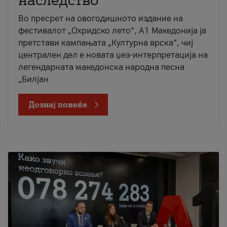
наследство
Во пресрет на овогодишното издание на
фестивалот „Охридско лето“, А1 Македонија ја
претстави кампањата „Културна врска“, чиј
централен дел е новата џез-интерпретација на
легендарната македонска народна песна
„Билјан
Дознај повеќе