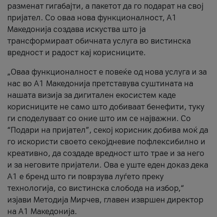
разменат гигабајти, а пакетот да го подарат на свој
пријател. Со оваа нова функционалност, А1
Македонија создава искуства што ја
трансформираат обичната услуга во вистинска
вредност и радост кај корисниците.
„Оваа функционалност е повеќе од нова услуга и за
нас во А1 Македонија претставува суштината на
нашата визија за дигитален екосистем каде
корисниците не само што добиваат бенефити, туку
ги споделуваат со оние што им се најважни. Со
“Подари на пријател”, секој корисник добива моќ да
го искористи своето секојдневие пофлексибилно и
креативно, да создаде вредност што трае и за него
и за неговите пријатели. Ова е уште еден доказ дека
А1 е бренд што ги поврзува луѓето преку
технологија, со вистинска слобода на избор,“
изјави Методија Мирчев, главен извршен директор
на А1 Македонија.