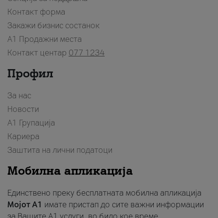
Контакт форма
Закажи бизнис состанок
A1 Продажни места
Контакт центар
077 1234
Профил
За нас
Новости
А1 Групација
Кариера
Заштита на лични податоци
Мобилна апликација
Единствено преку бесплатната мобилна апликација
Мојот A1
имате пристап до сите важни информации
за Вашите A1 услуги, во било кое време.