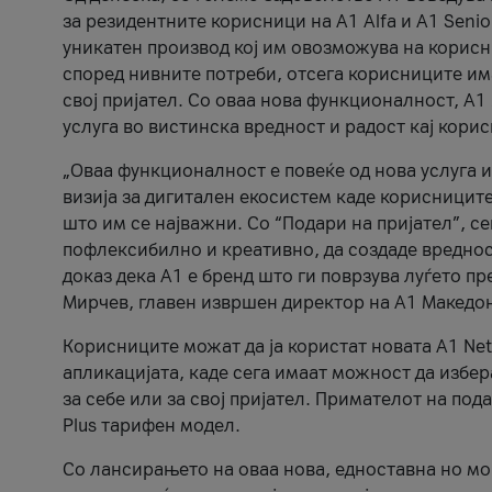
за резидентните корисници на А1 Alfa и A1 Senio
уникатен производ кој им овозможува на корисни
според нивните потреби, отсега корисниците има
свој пријател. Со оваа нова функционалност, А
услуга во вистинска вредност и радост кај кори
„Оваа функционалност е повеќе од нова услуга и
визија за дигитален екосистем каде корисниците
што им се најважни. Со “Подари на пријател”, с
пофлексибилно и креативно, да создаде вредност
доказ дека А1 е бренд што ги поврзува луѓето пр
Мирчев, главен извршен директор на А1 Македон
Корисниците можат да ја користат новата А1 Net
апликацијата, каде сега имаат можност да избера
за себе или за свој пријател. Примателот на пода
Plus тарифен модел.
Со лансирањето на оваа нова, едноставна но м