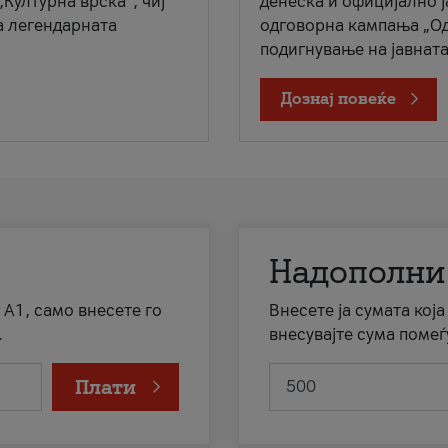
„Културна врска“, чиј
денеска и официјално 
а легендарната
одговорна кампања „Од
подигнување на јавната 
Дознај повеќе
Надополни
 А1, само внесете го
Внесете ја сумата кој
.
внесувајте сума помеѓ
Плати