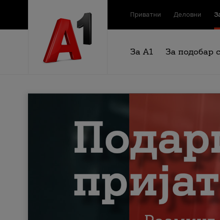
Приватни
Деловни
З
За А1
За подобар 