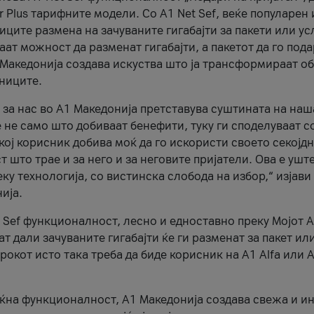
r Plus тарифните модели. Со A1 Net Sef, веќе популарен 
ците размена на зачуваните гигабајти за пакети или ус
ат можност да разменат гигабајти, а пакетот да го пода
1 Македонија создава искуства што ја трансформираат о
сниците.
 за нас во А1 Македонија претставува суштината на наш
 не само што добиваат бенефити, туку ги споделуваат с
екој корисник добива моќ да го искористи своето секојд
 што трае и за него и за неговите пријатели. Ова е ушт
еку технологија, со вистинска слобода на избор,“ изјави
ија.
 Sef функционалност, лесно и едноставно преку Мојот 
т дали зачуваните гигабајти ќе ги разменат за пакет ил
рокот исто така треба да биде корисник на А1 Alfa или A
оќна функционалност, А1 Македонија создава свежа и и