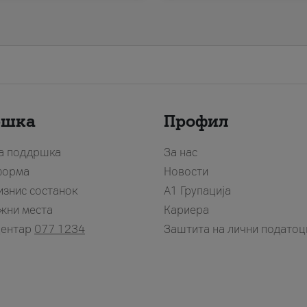
ршка
Профил
за поддршка
За нас
форма
Новости
изнис состанок
А1 Групација
жни места
Кариера
центар
077 1234
Заштита на лични податоц