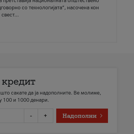
ја претставија националната општествено
говорно со технологијата“, насочена кон
свест...
 кредит
а што сакате да ја надополните. Ве молиме,
у 100 и 1000 денари.
-
+
Надополни