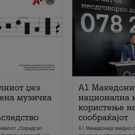
лниот џез
A1 Македони
мена музичка
национална 
користење на
аследство
сообраќајот
ивалот „Охридско
A1 Македонија заедно 