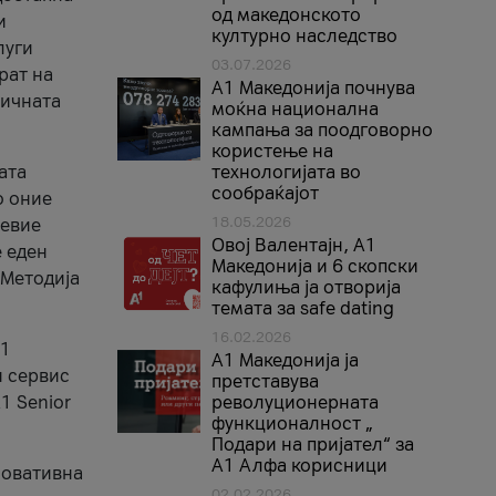
од македонското
и
културно наследство
луги
03.07.2026
рат на
A1 Македонија почнува
бичната
моќна национална
кампања за поодговорно
користење на
ата
технологијата во
сообраќајот
о оние
18.05.2026
невие
Овој Валентајн, A1
е еден
Македонија и 6 скопски
 Методија
кафулиња ја отворија
темата за safe dating
16.02.2026
А1
А1 Македонија ја
и сервис
претставува
1 Senior
револуционерната
функционалност „
Подари на пријател“ за
А1 Алфа корисници
новативна
02.02.2026