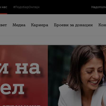
а нас
#ПодобарОнлајн
Надополн
свет
Медиа
Кариера
Броеви за донации
Кон