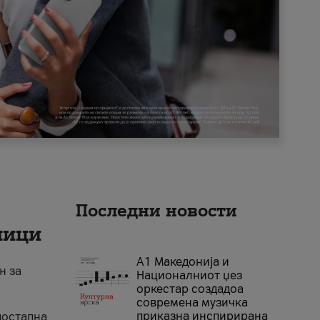
Последни новости
ници
А1 Македонија и
н за
Националниот џез
оркестар создадоа
современа музичка
приказна инспирирана
достапна