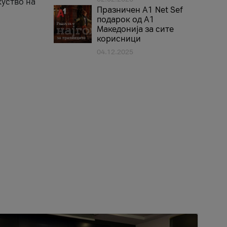
куство на
Празничен A1 Net Sеf
подарок од А1
Македонија за сите
корисници
04.12.2025