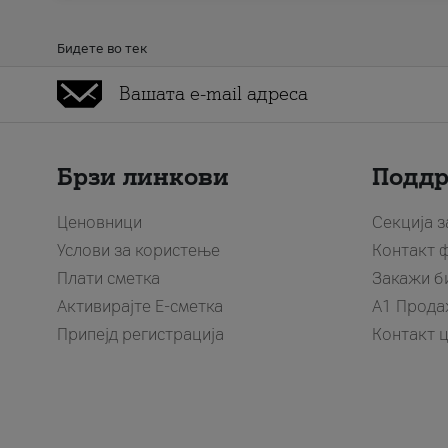
Бидете во тек
Брзи линкови
Подд
Ценовници
Секција 
Услови за користење
Контакт 
Плати сметка
Закажи б
Активирајте Е-сметка
A1 Прода
Припејд регистрација
Контакт 