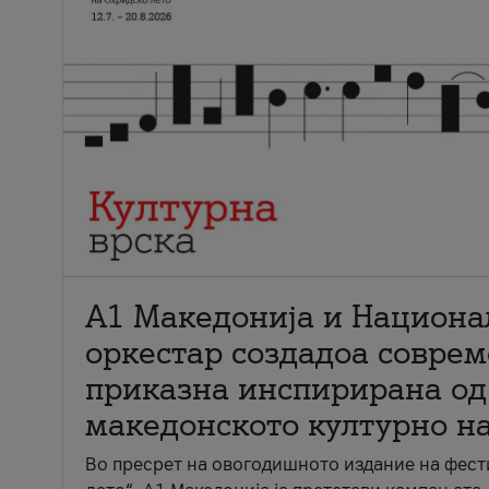
А1 Македонија и Национа
оркестар создадоа совре
приказна инспирирана од
македонското културно н
Во пресрет на овогодишното издание на фест