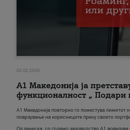
02.02.2026
А1 Македонија ја претста
функционалност „ Подари 
А1 Македонија повторно го поместува лимитот 
поврзување на корисниците преку своето портф
Од денеска, со големо задоволство А1 воведува 