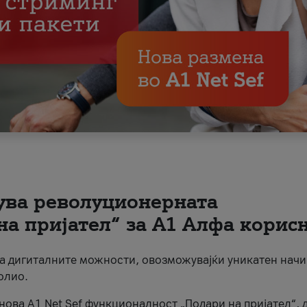
вува револуционерната
на пријател“ за А1 Алфа корис
на дигиталните можности, овозможувајќи уникатен начи
олио.
нова A1 Net Sef функционалност „Подари на пријател“, 