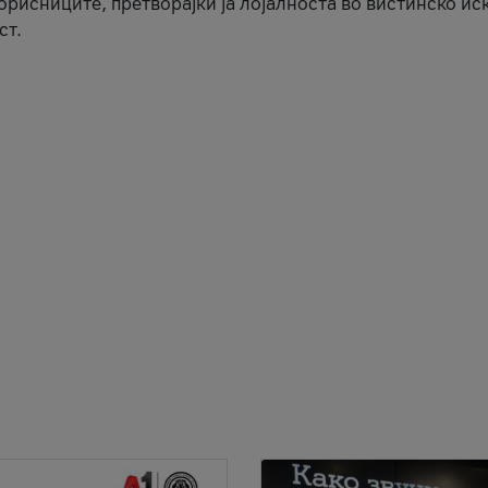
корисниците, претворајќи ја лојалноста во вистинско ис
ст.