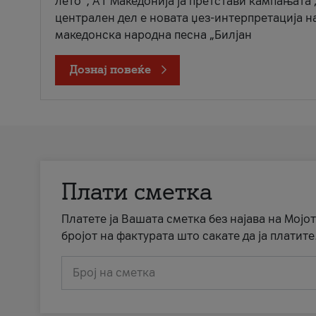
лето“, А1 Македонија ја претстави кампањата 
централен дел е новата џез-интерпретација н
македонска народна песна „Билјан
Дознај повеќе
Плати сметка
Платете ја Вашата сметка без најава на Мојот
бројот на фактурата што сакате да ја платите
Број на сметка