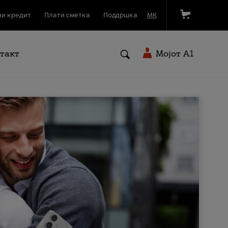
и кредит
Плати сметка
Поддршка
МК
такт
Мојот A1