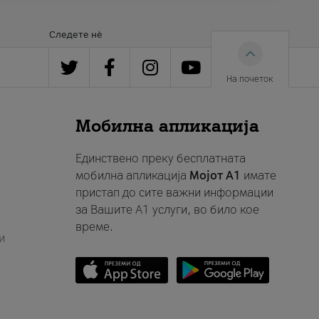
Следете нè
На почеток
Мобилна апликација
Единствено преку бесплатната
мобилна апликација
Мојот A1
имате
пристап до сите важни информации
за Вашите A1 услуги, во било кое
време.
и