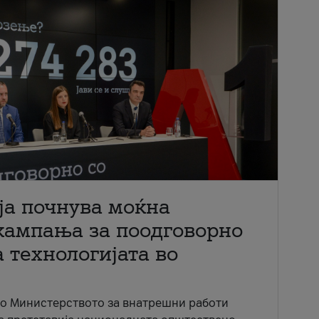
ја почнува моќна
кампања за поодговорно
 технологијата во
со Министерството за внатрешни работи