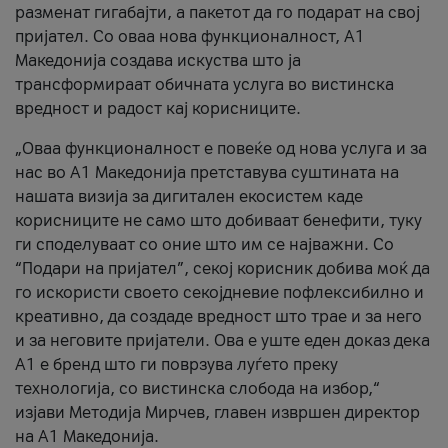
разменат гигабајти, а пакетот да го подарат на свој
пријател. Со оваа нова функционалност, А1
Македонија создава искуства што ја
трансформираат обичната услуга во вистинска
вредност и радост кај корисниците.
„Оваа функционалност е повеќе од нова услуга и за
нас во А1 Македонија претставува суштината на
нашата визија за дигитален екосистем каде
корисниците не само што добиваат бенефити, туку
ги споделуваат со оние што им се најважни. Со
“Подари на пријател”, секој корисник добива моќ да
го искористи своето секојдневие пофлексибилно и
креативно, да создаде вредност што трае и за него
и за неговите пријатели. Ова е уште еден доказ дека
А1 е бренд што ги поврзува луѓето преку
технологија, со вистинска слобода на избор,“
изјави Методија Мирчев, главен извршен директор
на А1 Македонија.