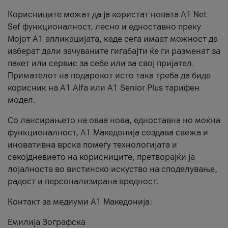
Корисниците можат да ја користат новата А1 Net
Sef функционалност, лесно и едноставно преку
Мојот А1 апликацијата, каде сега имаат можност да
изберат дали зачуваните гигабајти ќе ги разменат за
пакет или сервис за себе или за свој пријател.
Примателот на подарокот исто така треба да биде
корисник на А1 Alfa или A1 Senior Plus тарифен
модел.
Со лансирањето на оваа нова, едноставна но моќна
функционалност, А1 Македонија создава свежа и
иновативна врска помеѓу технологијата и
секојдневието на корисниците, претворајќи ја
лојалноста во вистинско искуство на споделување,
радост и персонализирана вредност.
Контакт за медиуми А1 Македонија:
Емилија Зографска