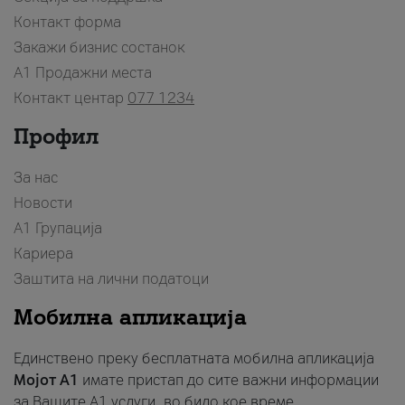
Контакт форма
Закажи бизнис состанок
A1 Продажни места
Контакт центар
077 1234
Профил
За нас
Новости
А1 Групација
Кариера
Заштита на лични податоци
Мобилна апликација
Единствено преку бесплатната мобилна апликација
Мојот A1
имате пристап до сите важни информации
за Вашите A1 услуги, во било кое време.