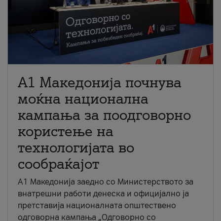
A1 Македонија почнува
моќна национална
кампања за поодговорно
користење на
технологијата во
сообраќајот
A1 Македонија заедно со Министерството за
внатрешни работи денеска и официјално ја
претставија националната општествено
одговорна кампања „Одговорно со