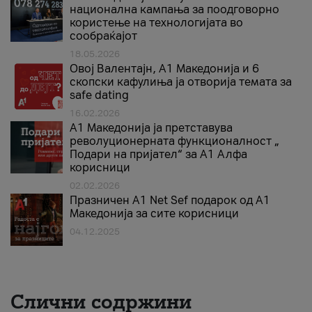
национална кампања за поодговорно
користење на технологијата во
сообраќајот
18.05.2026
Овој Валентајн, A1 Македонија и 6
скопски кафулиња ја отворија темата за
safe dating
16.02.2026
А1 Македонија ја претставува
револуционерната функционалност „
Подари на пријател“ за А1 Алфа
корисници
02.02.2026
Празничен A1 Net Sеf подарок од А1
Македонија за сите корисници
04.12.2025
Слични содржини