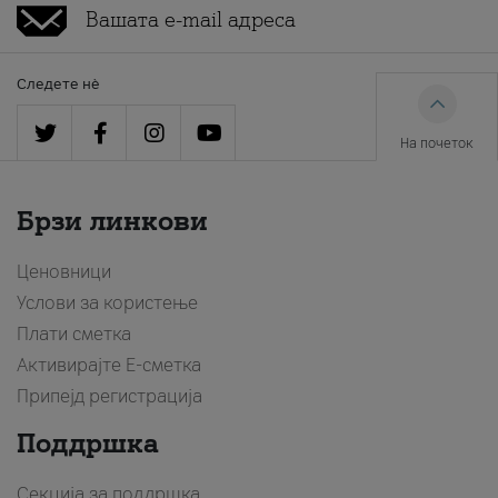
Следете нè
На почеток
Брзи линкови
Ценовници
Услови за користење
Плати сметка
Активирајте Е-сметка
Припејд регистрација
Поддршка
Секција за поддршка