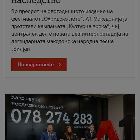
наследство
Во пресрет на овогодишното издание на
фестивалот „Охридско лето“, А1 Македонија ја
претстави кампањата „Културна врска“, чиј
централен дел е новата џез-интерпретација на
легендарната македонска народна песна
„Билјан
Дознај повеќе