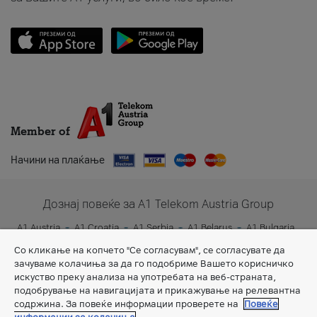
Member of
Начини на плаќање
Дознај повеќе за A1 Telekom Austria Group
A1 Austria
A1 Croatia
A1 Serbia
A1 Belarus
A1 Bulgaria
A1 Slovenia
A1 Digital
Со кликање на копчето "Се согласувам", се согласувате да
зачуваме колачиња за да го подобриме Вашето корисничко
искуство преку анализа на употребата на веб-страната,
подобрување на навигацијата и прикажување на релевантна
содржина. За повеќе информации проверете на
Повеќе