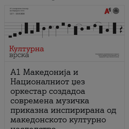
А1 Македонија и
Националниот џез
оркестар создадоа
современа музичка
приказна инспирирана од
македонското културно