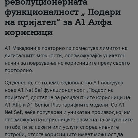
револуционерната
функционалност „ Подари
За нас
на пријател“ за А1 Алфа
#ПодобарОнлајн
корисници
А1 Македонија повторно го поместува лимитот на
дигиталните можности, овозможувајќи уникатен
начин за поврзување на корисниците преку своето
портфолио.
Од денеска, со големо задоволство А1 воведува
нова A1 Net Sef функционалност „Подари на
пријател“, достапна за резидентните корисници на
А1 Alfa и A1 Senior Plus тарифните модели. Со A1
Net Sef, веќе популарен и уникатен производ кој им
овозможува на корисниците размена на зачуваните
гигабајти за пакети или услуги според нивните
потреби, отсега корисниците имаат можност да