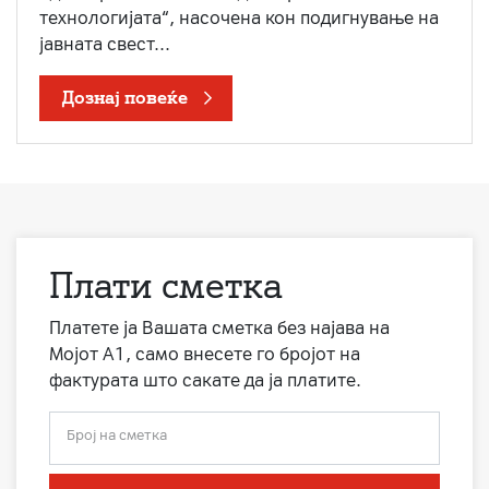
технологијата“, насочена кон подигнување на
јавната свест...
Дознај повеќе
Плати сметка
Платете ја Вашата сметка без најава на
Мојот А1, само внесете го бројот на
фактурата што сакате да ја платите.
Број на сметка