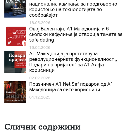
национална кампања за поодговорно
користење на технологијата во
сообраќајот
18.05.2026
Овој Валентајн, A1 Македонија и 6
скопски кафулиња ја отворија темата за
safe dating
16.02.2026
А1 Македонија ја претставува
револуционерната функционалност „
Подари на пријател“ за А1 Алфа
корисници
02.02.2026
Празничен A1 Net Sеf подарок од А1
Македонија за сите корисници
04.12.2025
Слични содржини