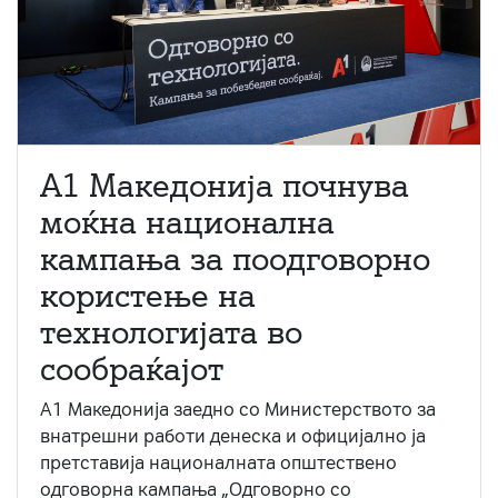
A1 Македонија почнува
моќна национална
кампања за поодговорно
користење на
технологијата во
сообраќајот
A1 Македонија заедно со Министерството за
внатрешни работи денеска и официјално ја
претставија националната општествено
одговорна кампања „Одговорно со