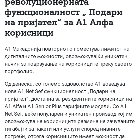
револуционерната
функционалност „ Подари
За нас
на пријател“ за А1 Алфа
#ПодобарОнлајн
корисници
А1 Македонија повторно го поместува лимитот на
дигиталните можности, овозможувајќи уникатен
начин за поврзување на корисниците преку своето
портфолио.
Од денеска, со големо задоволство А1 воведува
нова A1 Net Sef функционалност „Подари на
пријател“, достапна за резидентните корисници на
А1 Alfa и A1 Senior Plus тарифните модели. Со A1
Net Sef, веќе популарен и уникатен производ кој им
овозможува на корисниците размена на зачуваните
гигабајти за пакети или услуги според нивните
потреби, отсега корисниците имаат можност да