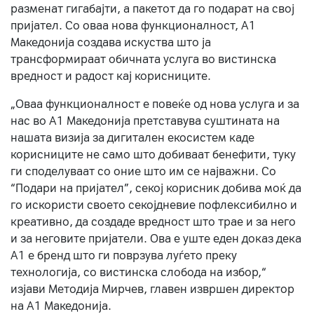
разменат гигабајти, а пакетот да го подарат на свој
пријател. Со оваа нова функционалност, А1
Македонија создава искуства што ја
трансформираат обичната услуга во вистинска
вредност и радост кај корисниците.
„Оваа функционалност е повеќе од нова услуга и за
нас во А1 Македонија претставува суштината на
нашата визија за дигитален екосистем каде
корисниците не само што добиваат бенефити, туку
ги споделуваат со оние што им се најважни. Со
“Подари на пријател”, секој корисник добива моќ да
го искористи своето секојдневие пофлексибилно и
креативно, да создаде вредност што трае и за него
и за неговите пријатели. Ова е уште еден доказ дека
А1 е бренд што ги поврзува луѓето преку
технологија, со вистинска слобода на избор,“
изјави Методија Мирчев, главен извршен директор
на А1 Македонија.