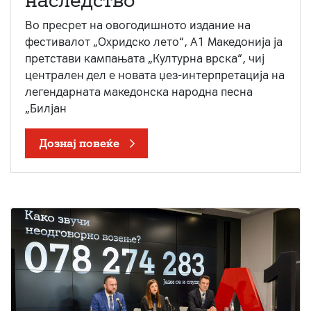
наследство
Во пресрет на овогодишното издание на
фестивалот „Охридско лето“, А1 Македонија ја
претстави кампањата „Културна врска“, чиј
централен дел е новата џез-интерпретација на
легендарната македонска народна песна
„Билјан
Дознај повеќе