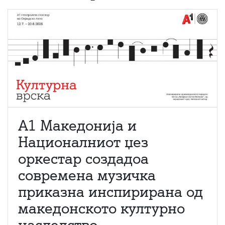
А1 Македонија и
Националниот џез
оркестар создадоа
современа музичка
приказна инспирирана од
македонското културно