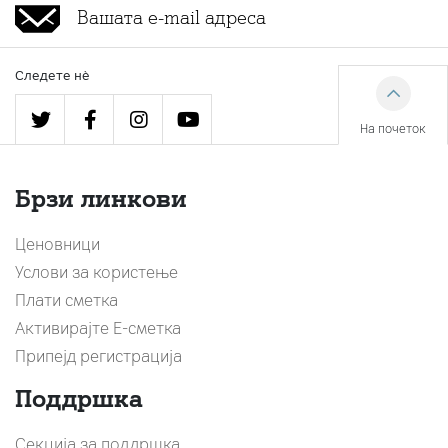
Следете нè
На почеток
Брзи линкови
Ценовници
Услови за користење
Плати сметка
Активирајте Е-сметка
Припејд регистрација
Поддршка
Секција за поддршка