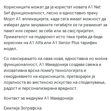
Корисниците можат да ја користат новата А1 Net
Sef функционалност, лесно и едноставно преку
Мојот А1 апликацијата, каде сега имаат можност да
изберат дали зачуваните гигабајти ќе ги разменат за
пакет или сервис за себе или за свој пријател.
Примателот на подарокот исто така треба да биде
корисник на А1 Alfa или A1 Senior Plus тарифен
модел.
Со лансирањето на оваа нова, едноставна но моќна
функционалност, А1 Македонија создава свежа и
иновативна врска помеѓу технологијата и
секојдневието на корисниците, претворајќи ја
лојалноста во вистинско искуство на споделување,
радост и персонализирана вредност.
Контакт за медиуми А1 Македонија:
Емилија Зографска