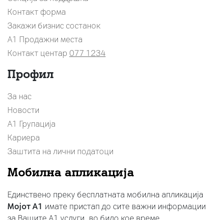
Контакт форма
Закажи бизнис состанок
A1 Продажни места
Контакт центар
077 1234
Профил
За нас
Новости
А1 Групација
Кариера
Заштита на лични податоци
Мобилна апликација
Единствено преку бесплатната мобилна апликација
Мојот A1
имате пристап до сите важни информации
за Вашите A1 услуги, во било кое време.