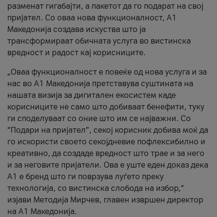
разменат гигабајти, а пакетот да го подарат на свој
пријател. Со оваа нова функционалност, А1
Македонија создава искуства што ја
трансформираат обичната услуга во вистинска
вредност и радост кај корисниците.
„Оваа функционалност е повеќе од нова услуга и за
нас во А1 Македонија претставува суштината на
нашата визија за дигитален екосистем каде
корисниците не само што добиваат бенефити, туку
ги споделуваат со оние што им се најважни. Со
“Подари на пријател”, секој корисник добива моќ да
го искористи своето секојдневие пофлексибилно и
креативно, да создаде вредност што трае и за него
и за неговите пријатели. Ова е уште еден доказ дека
А1 е бренд што ги поврзува луѓето преку
технологија, со вистинска слобода на избор,“
изјави Методија Мирчев, главен извршен директор
на А1 Македонија.