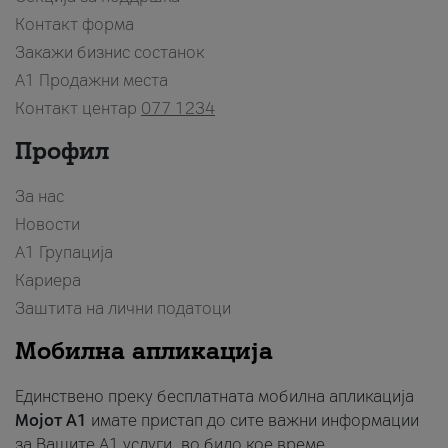
Контакт форма
Закажи бизнис состанок
A1 Продажни места
Контакт центар
077 1234
Профил
За нас
Новости
А1 Групација
Кариера
Заштита на лични податоци
Мобилна апликација
Единствено преку бесплатната мобилна апликација
Мојот A1
имате пристап до сите важни информации
за Вашите A1 услуги, во било кое време.