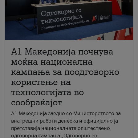
A1 Македонија почнува
моќна национална
кампања за поодговорно
користење на
технологијата во
сообраќајот
A1 Македонија заедно со Министерството за
внатрешни работи денеска и официјално ја
претставија националната општествено
одговорна кампања „Одговорно со