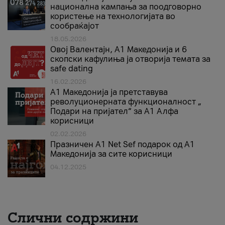
национална кампања за поодговорно
користење на технологијата во
сообраќајот
18.05.2026
Овој Валентајн, A1 Македонија и 6
скопски кафулиња ја отворија темата за
safe dating
16.02.2026
А1 Македонија ја претставува
револуционерната функционалност „
Подари на пријател“ за А1 Алфа
корисници
02.02.2026
Празничен A1 Net Sеf подарок од А1
Македонија за сите корисници
04.12.2025
Слични содржини