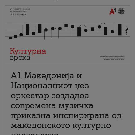
А1 Македонија и
Националниот џез
оркестар создадоа
современа музичка
приказна инспирирана од
македонското културно