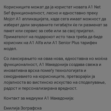
Корисниците можат да ја користат новата А1 Net
Sef функционалност, лесно и едноставно преку
Мојот А1 апликацијата, каде сега имаат можност да
изберат дали зачуваните гигабајти ќе ги разменат за
пакет или сервис за себе или за свој пријател.
Примателот на подарокот исто така треба да биде
корисник на А1 Alfa или A1 Senior Plus тарифен
модел.
Со лансирањето на оваа нова, едноставна но моќна
функционалност, А1 Македонија создава свежа и
иновативна врска помеѓу технологијата и
секојдневието на корисниците, претворајќи ја
лојалноста во вистинско искуство на споделување,
радост и персонализирана вредност.
Контакт за медиуми А1 Македонија:
Емилија Зографска