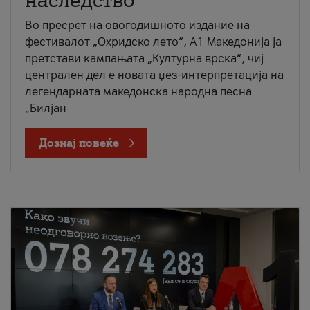
наследство
Во пресрет на овогодишното издание на
фестивалот „Охридско лето“, А1 Македонија ја
претстави кампањата „Културна врска“, чиј
централен дел е новата џез-интерпретација на
легендарната македонска народна песна
„Билјан
Дознај повеќе