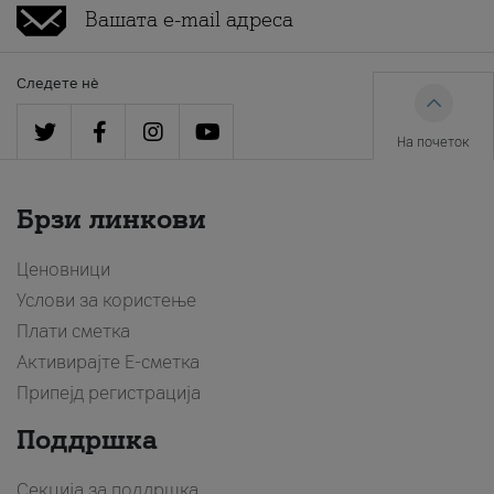
Следете нè
На почеток
Брзи линкови
Ценовници
Услови за користење
Плати сметка
Активирајте Е-сметка
Припејд регистрација
Поддршка
Секција за поддршка