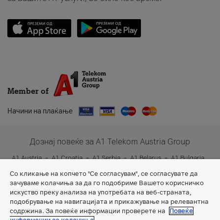
Member of
Начини на плаќање
Дознај повеќе за A1 Telekom Austria Group
A1 Austria
A1 Croatia
A1 Serbia
A1 Belarus
A1 Bulgaria
A1 Slovenia
A1 Digital
Со кликање на копчето "Се согласувам", се согласувате да
зачуваме колачиња за да го подобриме Вашето корисничко
искуство преку анализа на употребата на веб-страната,
подобрување на навигацијата и прикажување на релевантна
содржина. За повеќе информации проверете на
Повеќе