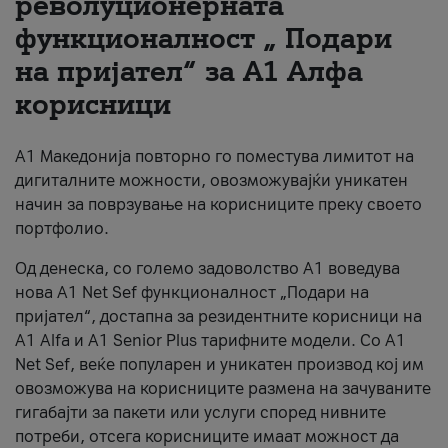
револуционерната
функционалност „ Подари
За нас
на пријател“ за А1 Алфа
#ПодобарОнлајн
корисници
А1 Македонија повторно го поместува лимитот на
дигиталните можности, овозможувајќи уникатен
начин за поврзување на корисниците преку своето
портфолио.
Од денеска, со големо задоволство А1 воведува
нова A1 Net Sef функционалност „Подари на
пријател“, достапна за резидентните корисници на
А1 Alfa и A1 Senior Plus тарифните модели. Со A1
Net Sef, веќе популарен и уникатен производ кој им
овозможува на корисниците размена на зачуваните
гигабајти за пакети или услуги според нивните
потреби, отсега корисниците имаат можност да