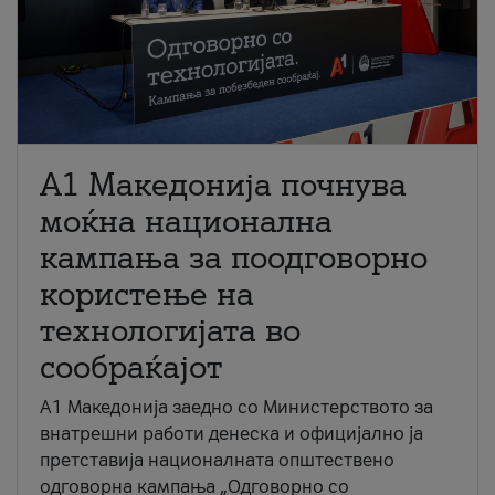
A1 Македонија почнува
моќна национална
кампања за поодговорно
користење на
технологијата во
сообраќајот
A1 Македонија заедно со Министерството за
внатрешни работи денеска и официјално ја
претставија националната општествено
одговорна кампања „Одговорно со