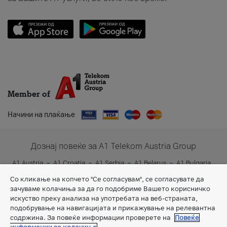
Member of
Начини на плаќање
Дознај повеќе за A1 Telekom Austria Group
A1 Austria
A1 Croatia
A1 Serbia
A1 Belarus
A1 Bulgaria
A1 Slovenia
A1 Digital
Со кликање на копчето "Се согласувам", се согласувате да
зачуваме колачиња за да го подобриме Вашето корисничко
искуство преку анализа на употребата на веб-страната,
подобрување на навигацијата и прикажување на релевантна
содржина. За повеќе информации проверете на
Повеќе