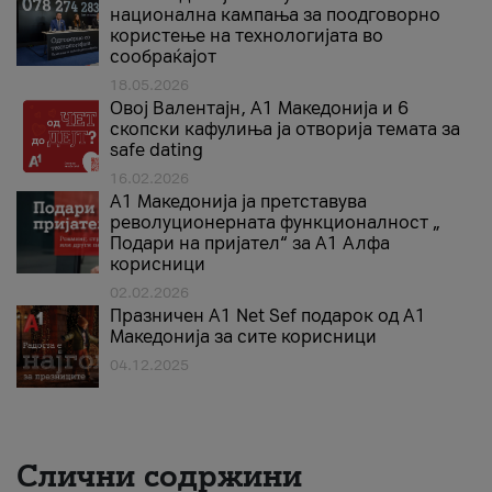
национална кампања за поодговорно
користење на технологијата во
сообраќајот
18.05.2026
Овој Валентајн, A1 Македонија и 6
скопски кафулиња ја отворија темата за
safe dating
16.02.2026
А1 Македонија ја претставува
револуционерната функционалност „
Подари на пријател“ за А1 Алфа
корисници
02.02.2026
Празничен A1 Net Sеf подарок од А1
Македонија за сите корисници
04.12.2025
Слични содржини