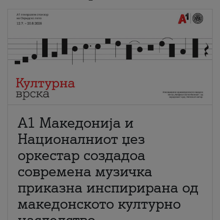
А1 Македонија и
Националниот џез
оркестар создадоа
современа музичка
приказна инспирирана од
македонското културно