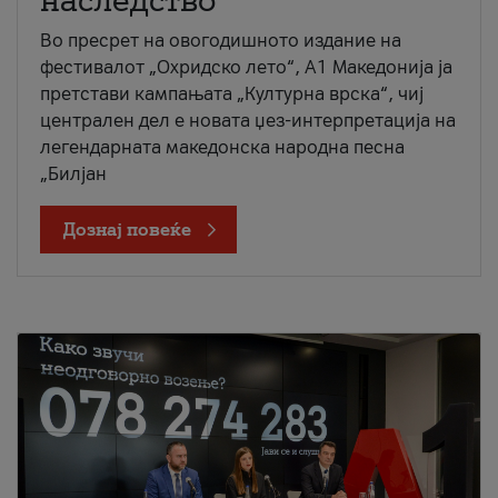
наследство
Во пресрет на овогодишното издание на
фестивалот „Охридско лето“, А1 Македонија ја
претстави кампањата „Културна врска“, чиј
централен дел е новата џез-интерпретација на
легендарната македонска народна песна
„Билјан
Дознај повеќе