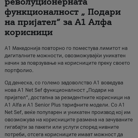
револуционерната
функционалност „ Подари
За нас
на пријател“ за А1 Алфа
#ПодобарОнлајн
корисници
А1 Македонија повторно го поместува лимитот на
дигиталните можности, овозможувајќи уникатен
начин за поврзување на корисниците преку своето
портфолио.
Од денеска, со големо задоволство А1 воведува
нова A1 Net Sef функционалност „Подари на
пријател“, достапна за резидентните корисници на
А1 Alfa и A1 Senior Plus тарифните модели. Со A1
Net Sef, веќе популарен и уникатен производ кој им
овозможува на корисниците размена на зачуваните
гигабајти за пакети или услуги според нивните
потреби, отсега корисниците имаат можност да