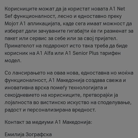
Корисниците можат да ја користат новата А1 Net
Sef функционалност, лесно и едноставно преку
Мојот А1 апликацијата, каде сега имаат можност да
изберат дали зачуваните гигабајти ќе ги разменат за
пакет или сервис за себе или за свој пријател.
Примателот на подарокот исто така треба да биде
корисник на А1 Alfa или A1 Senior Plus тарифен
модел.
Со лансирањето на оваа нова, едноставна но моќна
функционалност, А1 Македонија создава свежа и
иновативна врска помеѓу технологијата и
секојдневието на корисниците, претворајќи ја
лојалноста во вистинско искуство на споделување,
радост и персонализирана вредност.
Контакт за медиуми А1 Македонија:
Емилија Зографска