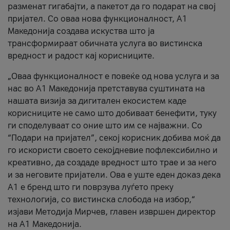
разменат гигабајти, а пакетот да го подарат на свој
пријател. Со оваа нова функционалност, А1
Македонија создава искуства што ја
трансформираат обичната услуга во вистинска
вредност и радост кај корисниците.
„Оваа функционалност е повеќе од нова услуга и за
нас во А1 Македонија претставува суштината на
нашата визија за дигитален екосистем каде
корисниците не само што добиваат бенефити, туку
ги споделуваат со оние што им се најважни. Со
“Подари на пријател”, секој корисник добива моќ да
го искористи своето секојдневие пофлексибилно и
креативно, да создаде вредност што трае и за него
и за неговите пријатели. Ова е уште еден доказ дека
А1 е бренд што ги поврзува луѓето преку
технологија, со вистинска слобода на избор,“
изјави Методија Мирчев, главен извршен директор
на А1 Македонија.