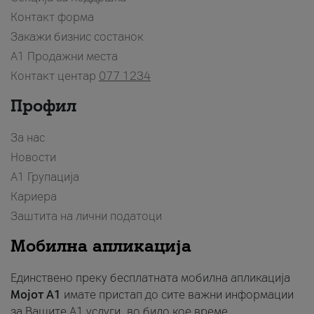
Контакт форма
Закажи бизнис состанок
A1 Продажни места
Контакт центар
077 1234
Профил
За нас
Новости
А1 Групација
Кариера
Заштита на лични податоци
Мобилна апликација
Единствено преку бесплатната мобилна апликација
Мојот A1
имате пристап до сите важни информации
за Вашите A1 услуги, во било кое време.