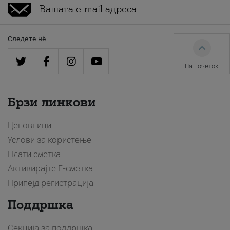
Следете нè
На почеток
Брзи линкови
Ценовници
Услови за користење
Плати сметка
Активирајте Е-сметка
Припејд регистрација
Поддршка
Секција за поддршка