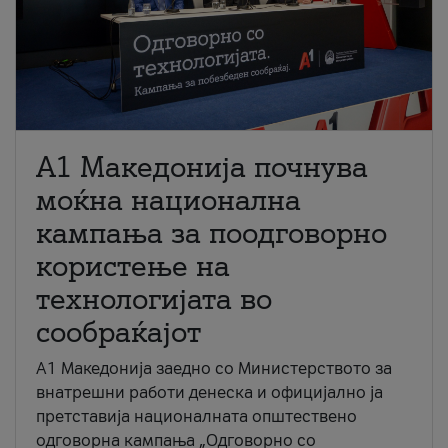
A1 Македонија почнува
моќна национална
кампања за поодговорно
користење на
технологијата во
сообраќајот
A1 Македонија заедно со Министерството за
внатрешни работи денеска и официјално ја
претставија националната општествено
одговорна кампања „Одговорно со