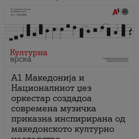
А1 Македонија и
Националниот џез
оркестар создадоа
современа музичка
приказна инспирирана од
македонското културно