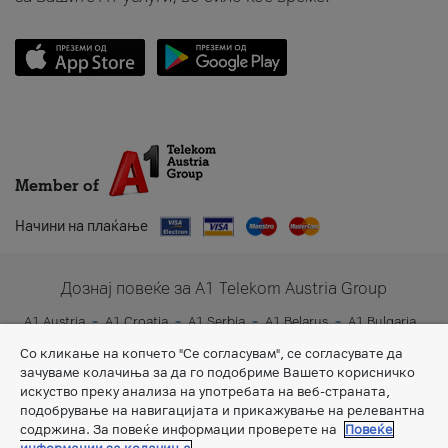
Member of
Начини на плаќање
Дознај повеќе за A1 Telekom Austria Group
A1 Austria
A1 Croatia
A1 Serbia
A1 Belarus
A1 Bulgaria
A1 Slovenia
A1 Digital
Со кликање на копчето "Се согласувам", се согласувате да
зачуваме колачиња за да го подобриме Вашето корисничко
искуство преку анализа на употребата на веб-страната,
подобрување на навигацијата и прикажување на релевантна
содржина. За повеќе информации проверете на
Повеќе