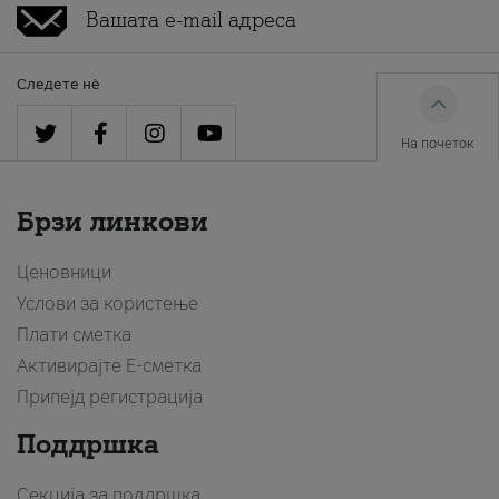
Следете нè
На почеток
Брзи линкови
Ценовници
Услови за користење
Плати сметка
Активирајте Е-сметка
Припејд регистрација
Поддршка
Секција за поддршка