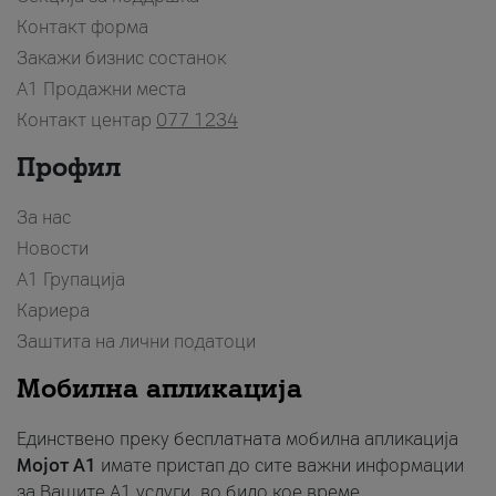
Контакт форма
Закажи бизнис состанок
A1 Продажни места
Контакт центар
077 1234
Профил
За нас
Новости
А1 Групација
Кариера
Заштита на лични податоци
Мобилна апликација
Единствено преку бесплатната мобилна апликација
Мојот A1
имате пристап до сите важни информации
за Вашите A1 услуги, во било кое време.