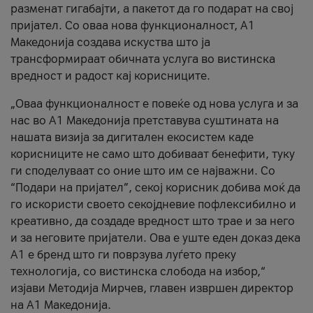
разменат гигабајти, а пакетот да го подарат на свој
пријател. Со оваа нова функционалност, А1
Македонија создава искуства што ја
трансформираат обичната услуга во вистинска
вредност и радост кај корисниците.
„Оваа функционалност е повеќе од нова услуга и за
нас во А1 Македонија претставува суштината на
нашата визија за дигитален екосистем каде
корисниците не само што добиваат бенефити, туку
ги споделуваат со оние што им се најважни. Со
“Подари на пријател”, секој корисник добива моќ да
го искористи своето секојдневие пофлексибилно и
креативно, да создаде вредност што трае и за него
и за неговите пријатели. Ова е уште еден доказ дека
А1 е бренд што ги поврзува луѓето преку
технологија, со вистинска слобода на избор,“
изјави Методија Мирчев, главен извршен директор
на А1 Македонија.