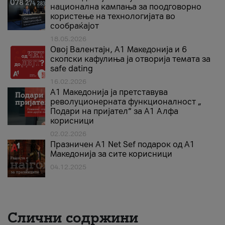
национална кампања за поодговорно
користење на технологијата во
сообраќајот
18.05.2026
Овој Валентајн, A1 Македонија и 6
скопски кафулиња ја отворија темата за
safe dating
16.02.2026
А1 Македонија ја претставува
револуционерната функционалност „
Подари на пријател“ за А1 Алфа
корисници
02.02.2026
Празничен A1 Net Sеf подарок од А1
Македонија за сите корисници
04.12.2025
Слични содржини