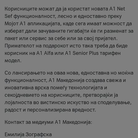
Корисниците можат да ја користат новата А1 Net
Sef функционалност, лесно и едноставно преку
Мојот А1 апликацијата, каде сега имаат можност да
изберат дали зачуваните гигабајти ќе ги разменат за
пакет или сервис за себе или за свој пријател.
Примателот на подарокот исто така треба да биде
корисник на А1 Alfa или A1 Senior Plus тарифен
модел.
Со лансирањето на оваа нова, едноставна но моќна
функционалност, А1 Македонија создава свежа и
иновативна врска помеѓу технологијата и
секојдневието на корисниците, претворајќи ја
лојалноста во вистинско искуство на споделување,
радост и персонализирана вредност.
Контакт за медиуми А1 Македонија:
Емилија Зографска