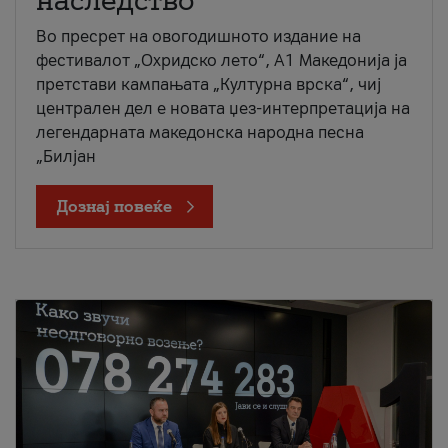
наследство
Во пресрет на овогодишното издание на
фестивалот „Охридско лето“, А1 Македонија ја
претстави кампањата „Културна врска“, чиј
централен дел е новата џез-интерпретација на
легендарната македонска народна песна
„Билјан
Дознај повеќе