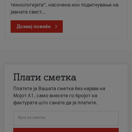
технологијата“, насочена кон подигнување на
јавната свест...
Дознај повеќе
Плати сметка
Платете ја Вашата сметка без најава на
Мојот А1, само внесете го бројот на
фактурата што сакате да ја платите.
Број на сметка