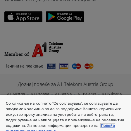
Member of
Начини на плаќање
Дознај повеќе за A1 Telekom Austria Group
A1 Austria
A1 Croatia
A1 Serbia
A1 Belarus
A1 Bulgaria
A1 Slovenia
A1 Digital
Со кликање на копчето "Се согласувам", се согласувате да
зачуваме колачиња за да го подобриме Вашето корисничко
искуство преку анализа на употребата на веб-страната,
подобрување на навигацијата и прикажување на релевантна
содржина. За повеќе информации проверете на
Повеќе