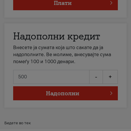
Плати
Надополни кредит
Внесете ја сумата која што сакате да ја
надополните. Ве молиме, внесувајте сума
помеѓу 100 и 1000 денари.
-
+
Надополни
Бидете во тек