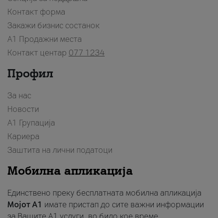
Контакт форма
Закажи бизнис состанок
A1 Продажни места
Контакт центар
077 1234
Профил
За нас
Новости
А1 Групација
Кариера
Заштита на лични податоци
Мобилна апликација
Единствено преку бесплатната мобилна апликација
Мојот A1
имате пристап до сите важни информации
за Вашите A1 услуги, во било кое време.