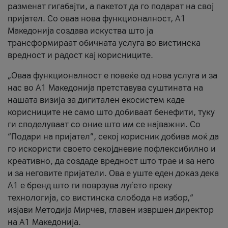
разменат гигабајти, а пакетот да го подарат на свој
пријател. Со оваа нова функционалност, А1
Македонија создава искуства што ја
трансформираат обичната услуга во вистинска
вредност и радост кај корисниците.
„Оваа функционалност е повеќе од нова услуга и за
нас во А1 Македонија претставува суштината на
нашата визија за дигитален екосистем каде
корисниците не само што добиваат бенефити, туку
ги споделуваат со оние што им се најважни. Со
“Подари на пријател”, секој корисник добива моќ да
го искористи своето секојдневие пофлексибилно и
креативно, да создаде вредност што трае и за него
и за неговите пријатели. Ова е уште еден доказ дека
А1 е бренд што ги поврзува луѓето преку
технологија, со вистинска слобода на избор,“
изјави Методија Мирчев, главен извршен директор
на А1 Македонија.