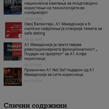
национална кампања за поодговорно
користење на технологијата во
сообраќајот
18.05.2026
Овој Валентајн, A1 Македонија и 6
скопски кафулиња ја отворија темата за
safe dating
16.02.2026
А1 Македонија ја претставува
револуционерната функционалност „
Подари на пријател“ за А1 Алфа
корисници
02.02.2026
Празничен A1 Net Sеf подарок од А1
Македонија за сите корисници
04.12.2025
Слични содржини