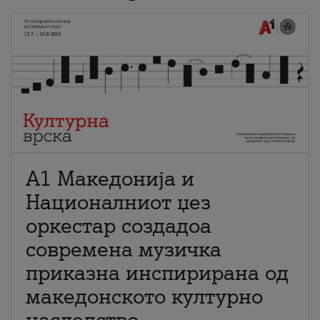
А1 Македонија и
Националниот џез
оркестар создадоа
современа музичка
приказна инспирирана од
македонското културно