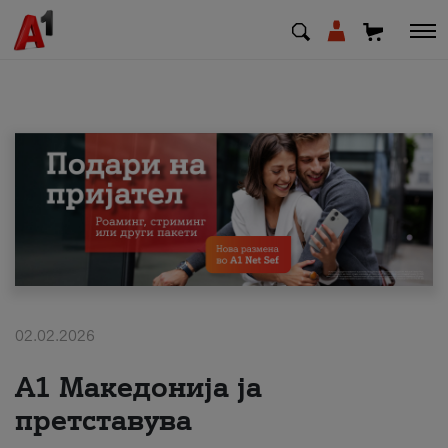
МК
EN
SQ
Приватни
Деловни
02.02.2026
Поддршка
А1 Македонија ја
Надополни кредит
претставува
Плати сметка