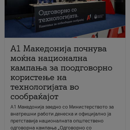
A1 Македонија почнува
моќна национална
кампања за поодговорно
користење на
технологијата во
сообраќајот
A1 Македонија заедно со Министерството за
внатрешни работи денеска и официјално ја
претставија националната општествено
одговорна кампања „Одговорно со