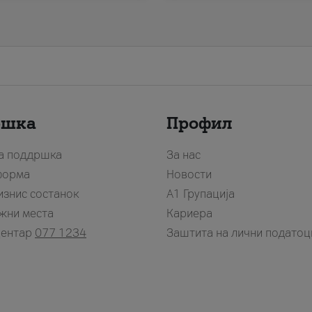
ршка
Профил
за поддршка
За нас
форма
Новости
изнис состанок
А1 Групација
жни места
Кариера
центар
077 1234
Заштита на лични податоц