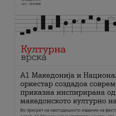
А1 Македонија и Национа
оркестар создадоа совре
приказна инспирирана од
македонското културно н
Во пресрет на овогодишното издание на фест