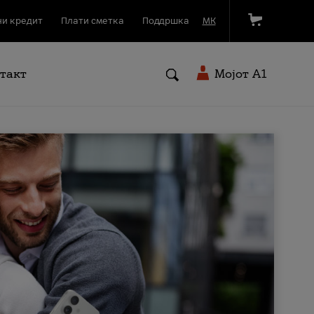
и кредит
Плати сметка
Поддршка
МК
такт
Мојот A1