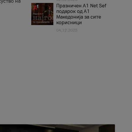
куство на
Празничен A1 Net Sеf
подарок од А1
Македонија за сите
корисници
04.12.2025