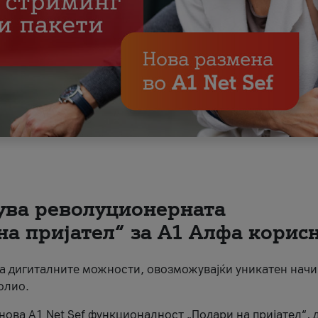
вува револуционерната
на пријател“ за А1 Алфа корис
на дигиталните можности, овозможувајќи уникатен начи
олио.
нова A1 Net Sef функционалност „Подари на пријател“, 