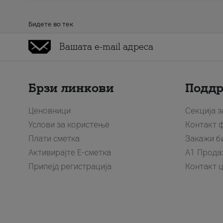
Бидете во тек
Брзи линкови
Подд
Ценовници
Секција 
Услови за користење
Контакт 
Плати сметка
Закажи б
Активирајте Е-сметка
A1 Прода
Припејд регистрација
Контакт 