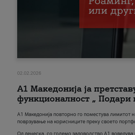
02.02.2026
А1 Македонија ја претста
функционалност „ Подари 
А1 Македонија повторно го поместува лимитот 
поврзување на корисниците преку своето портф
Од денеска, со големо задоволство А1 воведува 