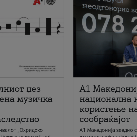
лниот џез
A1 Македони
мена музичка
национална 
користење на
аследство
сообраќајот
ивалот „Охридско
A1 Македонија заедно 