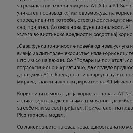
за резидентните корисници на А1 Alfa и A1 Senio
уникатен производ кој им овозможува на корисни
според нивните потреби, отсега корисниците има
свој пријател. Со оваа нова функционалност, А
услуга во вистинска вредност и радост кај кори
„Оваа функционалност е повеќе од нова услуга и
визија за дигитален екосистем каде корисниците
што им се најважни. Со “Подари на пријател”, с
пофлексибилно и креативно, да создаде вредност
доказ дека А1 е бренд што ги поврзува луѓето пр
Мирчев, главен извршен директор на А1 Македон
Корисниците можат да ја користат новата А1 Net
апликацијата, каде сега имаат можност да избера
за себе или за свој пријател. Примателот на пода
Plus тарифен модел.
Со лансирањето на оваа нова, едноставна но м