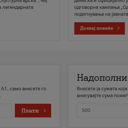
„Културна врска“, чиј
денеска и официјално 
а легендарната
одговорна кампања „Од
подигнување на јавната 
Дознај повеќе
Надополни
 А1, само внесете го
Внесете ја сумата кој
.
внесувајте сума помеѓ
Плати