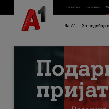
Приватни
Деловни
З
За А1
За подобар 