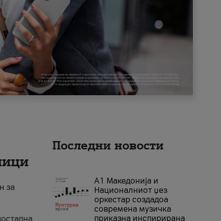
Последни новости
ници
А1 Македонија и
н за
Националниот џез
оркестар создадоа
современа музичка
приказна инспирирана
достапна