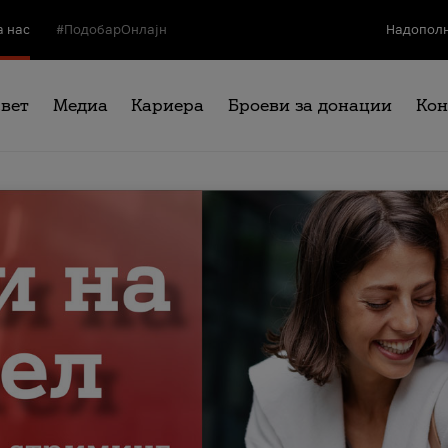
а нас
#ПодобарОнлајн
Надополн
свет
Медиа
Кариера
Броеви за донации
Кон