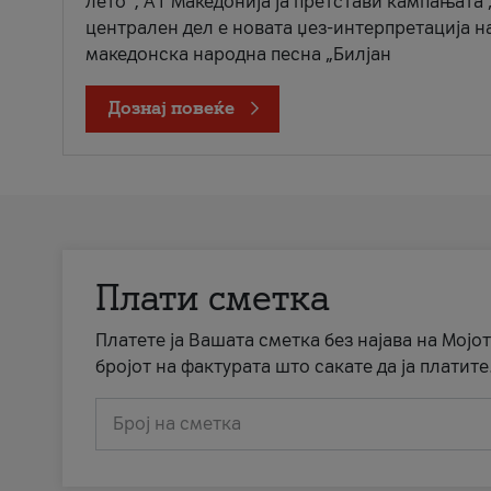
лето“, А1 Македонија ја претстави кампањата 
централен дел е новата џез-интерпретација н
македонска народна песна „Билјан
Дознај повеќе
Плати сметка
Платете ја Вашата сметка без најава на Мојот
бројот на фактурата што сакате да ја платите
Број на сметка