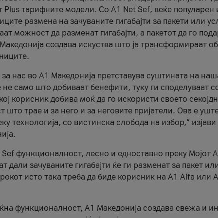
r Plus тарифните модели. Со A1 Net Sef, веќе популарен 
ците размена на зачуваните гигабајти за пакети или ус
ат можност да разменат гигабајти, а пакетот да го пода
1 Македонија создава искуства што ја трансформираат о
сниците.
 за нас во А1 Македонија претставува суштината на наш
 не само што добиваат бенефити, туку ги споделуваат с
екој корисник добива моќ да го искористи своето секојд
 што трае и за него и за неговите пријатели. Ова е ушт
еку технологија, со вистинска слобода на избор,“ изјави
ија.
 Sef функционалност, лесно и едноставно преку Мојот 
т дали зачуваните гигабајти ќе ги разменат за пакет ил
рокот исто така треба да биде корисник на А1 Alfa или A
оќна функционалност, А1 Македонија создава свежа и и