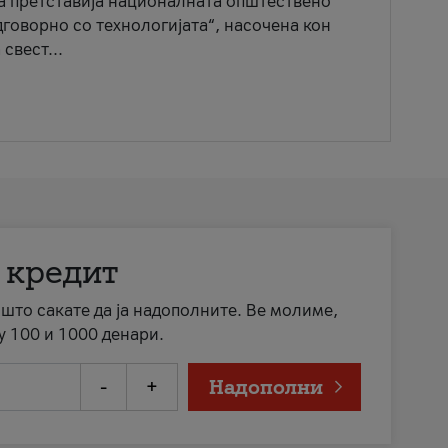
ја претставија националната општествено
говорно со технологијата“, насочена кон
свест...
 кредит
а што сакате да ја надополните. Ве молиме,
у 100 и 1000 денари.
-
+
Надополни