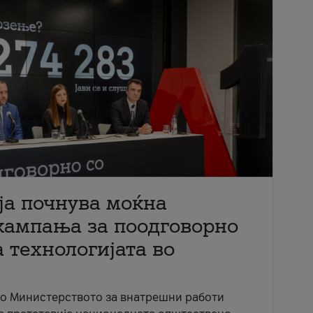
ја почнува моќна
кампања за поодговорно
 технологијата во
со Министерството за внатрешни работи