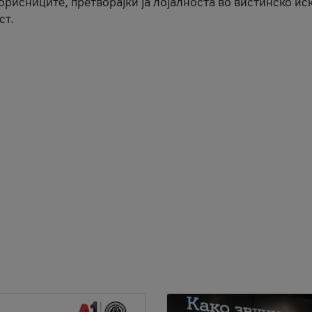
корисниците, претворајќи ја лојалноста во вистинско ис
ст.