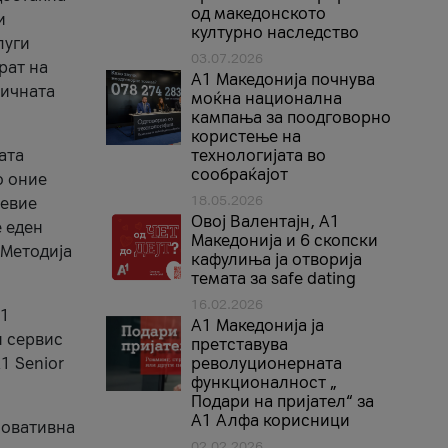
од македонското
и
културно наследство
луги
03.07.2026
рат на
A1 Македонија почнува
бичната
моќна национална
кампања за поодговорно
користење на
ата
технологијата во
сообраќајот
о оние
18.05.2026
невие
Овој Валентајн, A1
е еден
Македонија и 6 скопски
 Методија
кафулиња ја отворија
темата за safe dating
16.02.2026
А1
А1 Македонија ја
и сервис
претставува
1 Senior
револуционерната
функционалност „
Подари на пријател“ за
А1 Алфа корисници
новативна
02.02.2026