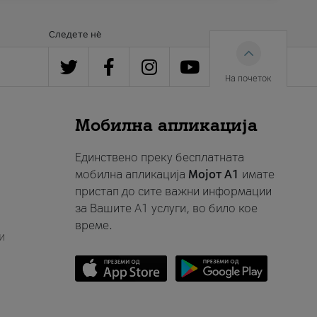
Следете нè
На почеток
Мобилна апликација
Единствено преку бесплатната
мобилна апликација
Мојот A1
имате
пристап до сите важни информации
за Вашите A1 услуги, во било кое
време.
и