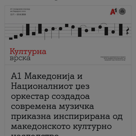
А1 Македонија и
Националниот џез
оркестар создадоа
современа музичка
приказна инспирирана од
македонското културно