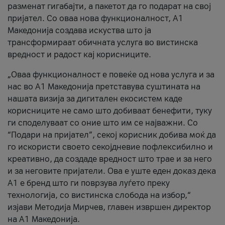
разменат гигабајти, а пакетот да го подарат на свој
пријател. Со оваа нова функционалност, А1
Македонија создава искуства што ја
трансформираат обичната услуга во вистинска
вредност и радост кај корисниците.
„Оваа функционалност е повеќе од нова услуга и за
нас во А1 Македонија претставува суштината на
нашата визија за дигитален екосистем каде
корисниците не само што добиваат бенефити, туку
ги споделуваат со оние што им се најважни. Со
“Подари на пријател”, секој корисник добива моќ да
го искористи своето секојдневие пофлексибилно и
креативно, да создаде вредност што трае и за него
и за неговите пријатели. Ова е уште еден доказ дека
А1 е бренд што ги поврзува луѓето преку
технологија, со вистинска слобода на избор,“
изјави Методија Мирчев, главен извршен директор
на А1 Македонија.