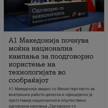
A1 Македонија почнува
моќна национална
кампања за поодговорно
користење на
технологијата во
сообраќајот
A1 Македонија заедно со Министерството за
внатрешни работи денеска и официјално ја
претставија националната општествено
одговорна кампања „Одговорно со