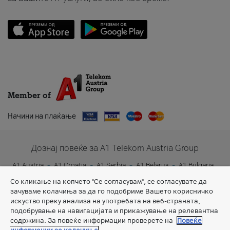
Member of
Начини на плаќање
Дознај повеќе за A1 Telekom Austria Group
A1 Austria
A1 Croatia
A1 Serbia
A1 Belarus
A1 Bulgaria
A1 Slovenia
A1 Digital
Со кликање на копчето "Се согласувам", се согласувате да
зачуваме колачиња за да го подобриме Вашето корисничко
искуство преку анализа на употребата на веб-страната,
подобрување на навигацијата и прикажување на релевантна
содржина. За повеќе информации проверете на
Повеќе