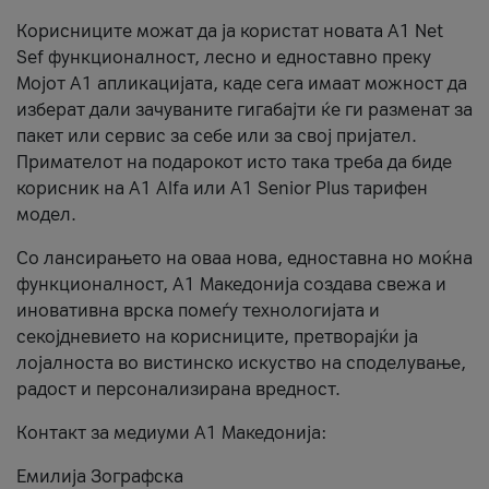
Корисниците можат да ја користат новата А1 Net
Sef функционалност, лесно и едноставно преку
Мојот А1 апликацијата, каде сега имаат можност да
изберат дали зачуваните гигабајти ќе ги разменат за
пакет или сервис за себе или за свој пријател.
Примателот на подарокот исто така треба да биде
корисник на А1 Alfa или A1 Senior Plus тарифен
модел.
Со лансирањето на оваа нова, едноставна но моќна
функционалност, А1 Македонија создава свежа и
иновативна врска помеѓу технологијата и
секојдневието на корисниците, претворајќи ја
лојалноста во вистинско искуство на споделување,
радост и персонализирана вредност.
Контакт за медиуми А1 Македонија:
Емилија Зографска