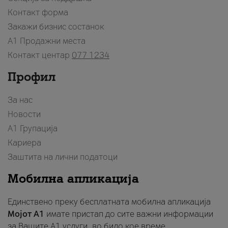
Контакт форма
Закажи бизнис состанок
A1 Продажни места
Контакт центар
077 1234
Профил
За нас
Новости
А1 Групација
Кариера
Заштита на лични податоци
Мобилна апликација
Единствено преку бесплатната мобилна апликација
Мојот A1
имате пристап до сите важни информации
за Вашите A1 услуги, во било кое време.