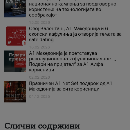
национална кампања за поодговорно
користење на технологијата во
сообраќајот
18.05.2026
Овој Валентајн, A1 Македонија и 6
скопски кафулиња ја отворија темата за
safe dating
16.02.2026
А1 Македонија ја претставува
револуционерната функционалност „
Подари на пријател“ за А1 Алфа
корисници
02.02.2026
Празничен A1 Net Sеf подарок од А1
Македонија за сите корисници
04.12.2025
Слични содржини