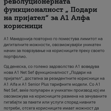
револуционерната
функционалност „ Подари
За нас
на пријател“ за А1 Алфа
#ПодобарОнлајн
корисници
А1 Македонија повторно го поместува лимитот на
дигиталните можности, овозможувајќи уникатен
начин за поврзување на корисниците преку своето
портфолио.
Од денеска, со големо задоволство А1 воведува
нова A1 Net Sef функционалност „Подари на
пријател“, достапна за резидентните корисници на
А1 Alfa и A1 Senior Plus тарифните модели. Со A1
Net Sef, веќе популарен и уникатен производ кој им
овозможува на корисниците размена на зачуваните
гигабајти за пакети или услуги според нивните
потреби, отсега корисниците имаат можност да