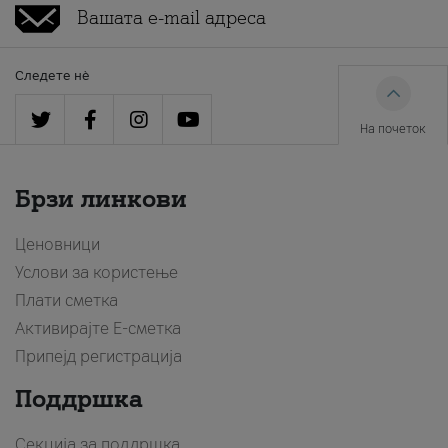
Следете нè
На почеток
Брзи линкови
Ценовници
Услови за користење
Плати сметка
Активирајте Е-сметка
Припејд регистрација
Поддршка
Секција за поддршка