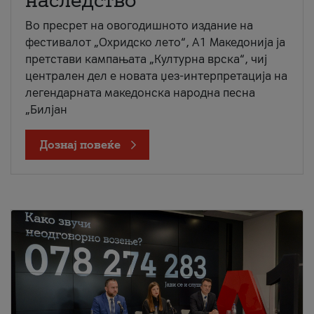
наследство
Во пресрет на овогодишното издание на
фестивалот „Охридско лето“, А1 Македонија ја
претстави кампањата „Културна врска“, чиј
централен дел е новата џез-интерпретација на
легендарната македонска народна песна
„Билјан
Дознај повеќе