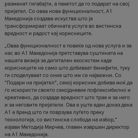
разменат гигабајти, а пакетот да го подарат на свој
пријател. Со оваа нова функционалност, А1
Македонија создава искуства што ја
трансформираат обичната услуга во вистинска
вредност и радост кај корисниците.
„Оваа функционалност е повеќе од нова услуга и за
нас во А1 Македонија претставува суштината на
нашата визија за дигитален екосистем каде
корисниците не само што добиваат бенефити, туку
ги споделуваат со оние што им се најважни. Со
“Подари на пријател”, секој корисник добива моќ да
го искористи своето секојдневие пофлексибилно и
креативно, да создаде вредност што трае и за него
и за неговите пријатели. Ова е уште еден доказ дека
А1 е бренд што ги поврзува луѓето преку
технологија, со вистинска слобода на избор,“
изјави Методија Мирчев, главен извршен директор
на А1 Македонија.