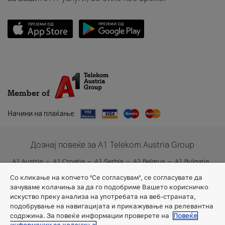
Member of
Начини на плаќање
Дознај повеќе за A1 Telekom Austria Group
A1 Austria
A1 Croatia
A1 Serbia
A1 Belarus
A1 Bulgaria
A1 Slovenia
A1 Digital
Со кликање на копчето "Се согласувам", се согласувате да
зачуваме колачиња за да го подобриме Вашето корисничко
искуство преку анализа на употребата на веб-страната,
подобрување на навигацијата и прикажување на релевантна
содржина. За повеќе информации проверете на
Повеќе