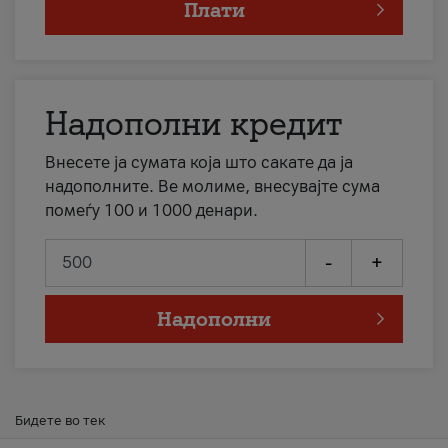
Плати
Надополни кредит
Внесете ја сумата која што сакате да ја
надополните. Ве молиме, внесувајте сума
помеѓу 100 и 1000 денари.
-
+
Надополни
Бидете во тек