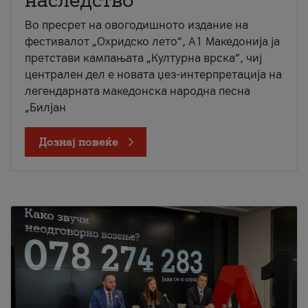
наследство
Во пресрет на овогодишното издание на
фестивалот „Охридско лето“, А1 Македонија ја
претстави кампањата „Културна врска“, чиј
централен дел е новата џез-интерпретација на
легендарната македонска народна песна
„Билјан
Дознај повеќе