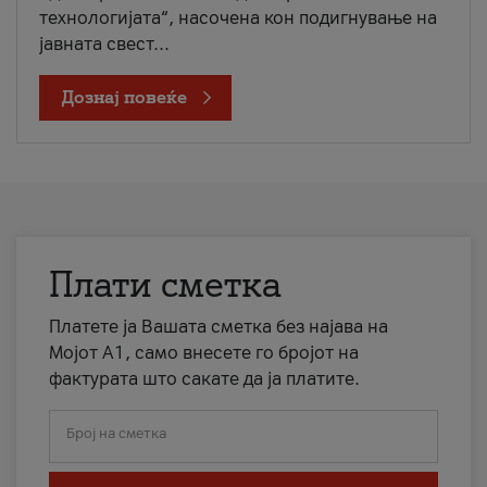
технологијата“, насочена кон подигнување на
јавната свест...
Дознај повеќе
Плати сметка
Платете ја Вашата сметка без најава на
Мојот А1, само внесете го бројот на
фактурата што сакате да ја платите.
Број на сметка