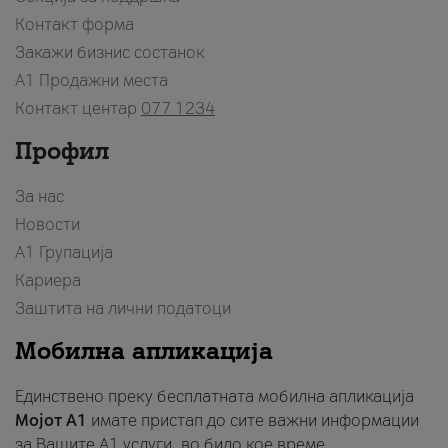
Контакт форма
Закажи бизнис состанок
A1 Продажни места
Контакт центар
077 1234
Профил
За нас
Новости
А1 Групација
Кариера
Заштита на лични податоци
Мобилна апликација
Единствено преку бесплатната мобилна апликација
Мојот A1
имате пристап до сите важни информации
за Вашите A1 услуги, во било кое време.