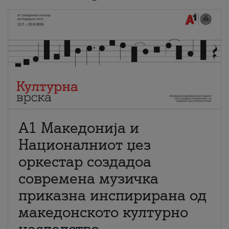
А1 Македонија и
Националниот џез
оркестар создадоа
современа музичка
приказна инспирирана од
македонското културно