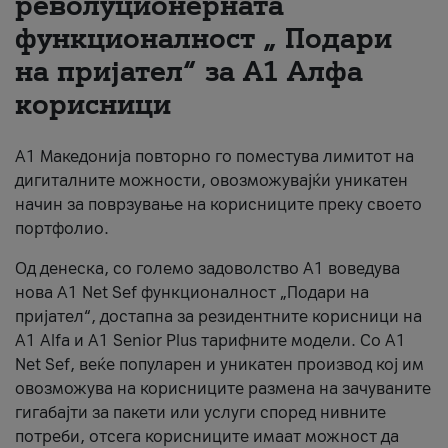
револуционерната
функционалност „ Подари
За нас
на пријател“ за А1 Алфа
#ПодобарОнлајн
корисници
А1 Македонија повторно го поместува лимитот на
дигиталните можности, овозможувајќи уникатен
начин за поврзување на корисниците преку своето
портфолио.
Од денеска, со големо задоволство А1 воведува
нова A1 Net Sef функционалност „Подари на
пријател“, достапна за резидентните корисници на
А1 Alfa и A1 Senior Plus тарифните модели. Со A1
Net Sef, веќе популарен и уникатен производ кој им
овозможува на корисниците размена на зачуваните
гигабајти за пакети или услуги според нивните
потреби, отсега корисниците имаат можност да