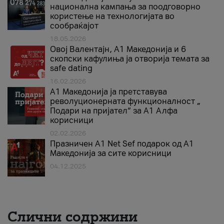
национална кампања за поодговорно
користење на технологијата во
сообраќајот
18.05.2026
Овој Валентајн, A1 Македонија и 6
скопски кафулиња ја отворија темата за
safe dating
16.02.2026
А1 Македонија ја претставува
револуционерната функционалност „
Подари на пријател“ за А1 Алфа
корисници
02.02.2026
Празничен A1 Net Sеf подарок од А1
Македонија за сите корисници
04.12.2025
Слични содржини