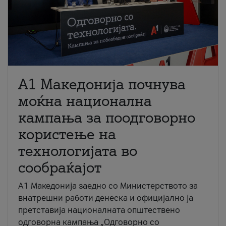
A1 Македонија почнува
моќна национална
кампања за поодговорно
користење на
технологијата во
сообраќајот
A1 Македонија заедно со Министерството за
внатрешни работи денеска и официјално ја
претставија националната општествено
одговорна кампања „Одговорно со