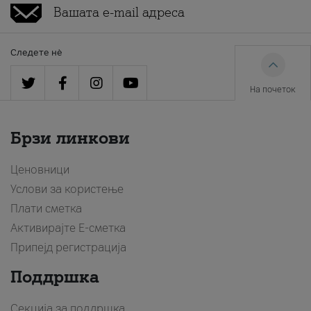
Следете нè
На почеток
Брзи линкови
Ценовници
Услови за користење
Плати сметка
Активирајте Е-сметка
Припејд регистрација
Поддршка
Секција за поддршка