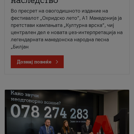
наследство
Во пресрет на овогодишното издание на
фестивалот „Охридско лето“, А1 Македонија ја
претстави кампањата „Културна врска“, чиј
централен дел е новата џез-интерпретација на
легендарната македонска народна песна
„Билјан
Дознај повеќе