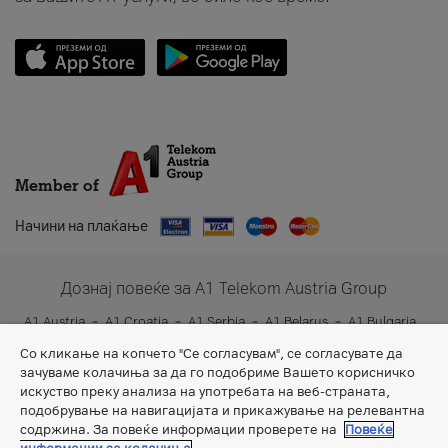
Member of
Начини на плаќање
Дознај повеќе за A1 Telekom Austria Group
A1 Austria
A1 Croatia
A1 Serbia
A1 Belarus
A1 Bulgaria
A1 Slovenia
A1 Digital
Со кликање на копчето "Се согласувам", се согласувате да
зачуваме колачиња за да го подобриме Вашето корисничко
искуство преку анализа на употребата на веб-страната,
подобрување на навигацијата и прикажување на релевантна
содржина. За повеќе информации проверете на
Повеќе