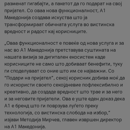
разменат гигабајти, а пакетот да го подарат на свој
пријател. Со оваа нова функционалност, А1
Македонија создава искуства што ја
трансформираат обичната услуга во вистинска
вредност и радост кај корисниците.
„Оваа функционалност е повеќе од нова услуга и за
нас во А1 Македонија претставува суштината на
нашата визија за дигитален екосистем каде
корисниците не само што добиваат бенефити, туку
ги споделуваат со оние што им се најважни. Со
“Подари на пријател”, секој корисник добива моќ да
го искористи своето секојдневие пофлексибилно и
креативно, да создаде вредност што трае и за него
и за неговите пријатели. Ова е уште еден доказ дека
А1 е бренд што ги поврзува луѓето преку
технологија, со вистинска слобода на избор,“
изјави Методија Мирчев, главен извршен директор
на А1 Македонија.