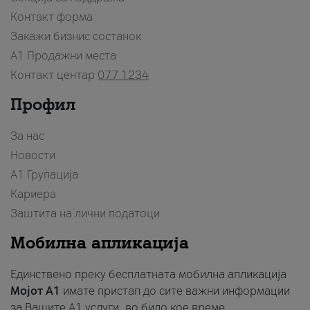
Контакт форма
Закажи бизнис состанок
A1 Продажни места
Контакт центар
077 1234
Профил
За нас
Новости
А1 Групација
Кариера
Заштита на лични податоци
Мобилна апликација
Единствено преку бесплатната мобилна апликација
Мојот A1
имате пристап до сите важни информации
за Вашите A1 услуги, во било кое време.