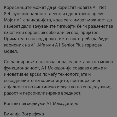
Корисниците можат да ја користат новата А1 Net
Sef функционалност, лесно и едноставно преку
Мојот А1 апликацијата, каде сега имаат можност да
изберат дали зачуваните гигабајти ќе ги разменат за
пакет или сервис за себе или за свој пријател.
Примателот на подарокот исто така треба да биде
корисник на А1 Alfa или A1 Senior Plus тарифен
модел.
Со лансирањето на оваа нова, едноставна но моќна
функционалност, А1 Македонија создава свежа и
иновативна врска помеѓу технологијата и
секојдневието на корисниците, претворајќи ја
лојалноста во вистинско искуство на споделување,
радост и персонализирана вредност.
Контакт за медиуми А1 Македонија:
Емилија Зографска