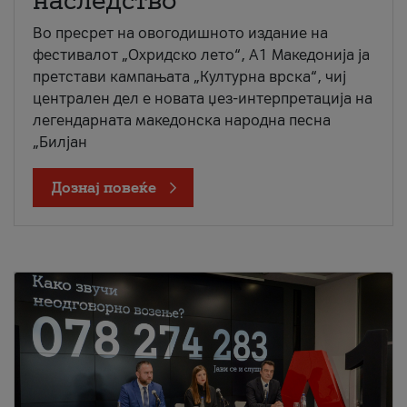
наследство
Во пресрет на овогодишното издание на
фестивалот „Охридско лето“, А1 Македонија ја
претстави кампањата „Културна врска“, чиј
централен дел е новата џез-интерпретација на
легендарната македонска народна песна
„Билјан
Дознај повеќе