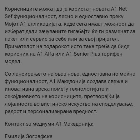
Корисниците можат да ја користат новата А1 Net
Sef функционалност, лесно и едноставно преку
Мојот А1 апликацијата, каде сега имаат можност да
изберат дали зачуваните гигабајти ќе ги разменат за
пакет или сервис за себе или за свој пријател.
Примателот на подарокот исто така треба да биде
корисник на А1 Alfa или A1 Senior Plus тарифен
модел.
Со лансирањето на оваа нова, едноставна но моќна
функционалност, А1 Македонија создава свежа и
иновативна врска помеѓу технологијата и
секојдневието на корисниците, претворајќи ја
лојалноста во вистинско искуство на споделување,
радост и персонализирана вредност.
Контакт за медиуми А1 Македонија:
Емилија Зографска