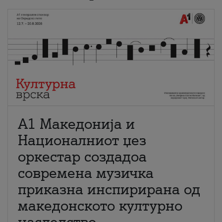
А1 Македонија и
Националниот џез
оркестар создадоа
современа музичка
приказна инспирирана од
македонското културно