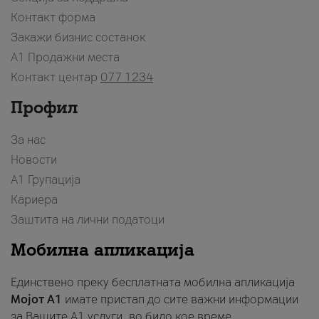
Контакт форма
Закажи бизнис состанок
A1 Продажни места
Контакт центар
077 1234
Профил
За нас
Новости
А1 Групација
Кариера
Заштита на лични податоци
Мобилна апликација
Единствено преку бесплатната мобилна апликација
Мојот A1
имате пристап до сите важни информации
за Вашите A1 услуги, во било кое време.