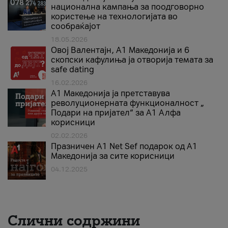
национална кампања за поодговорно
користење на технологијата во
сообраќајот
18.05.2026
Овој Валентајн, A1 Македонија и 6
скопски кафулиња ја отворија темата за
safe dating
16.02.2026
А1 Македонија ја претставува
револуционерната функционалност „
Подари на пријател“ за А1 Алфа
корисници
02.02.2026
Празничен A1 Net Sеf подарок од А1
Македонија за сите корисници
04.12.2025
Слични содржини