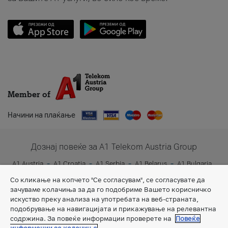
Member of
Начини на плаќање
Дознај повеќе за A1 Telekom Austria Group
A1 Austria
A1 Croatia
A1 Serbia
A1 Belarus
A1 Bulgaria
A1 Slovenia
A1 Digital
Со кликање на копчето "Се согласувам", се согласувате да
зачуваме колачиња за да го подобриме Вашето корисничко
искуство преку анализа на употребата на веб-страната,
подобрување на навигацијата и прикажување на релевантна
содржина. За повеќе информации проверете на
Повеќе