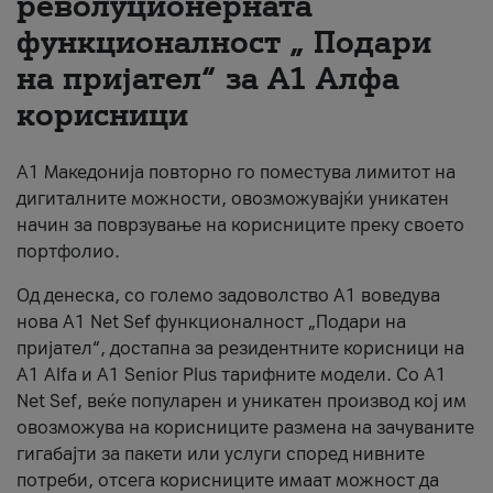
револуционерната
функционалност „ Подари
За нас
на пријател“ за А1 Алфа
#ПодобарОнлајн
корисници
А1 Македонија повторно го поместува лимитот на
дигиталните можности, овозможувајќи уникатен
начин за поврзување на корисниците преку своето
портфолио.
Од денеска, со големо задоволство А1 воведува
нова A1 Net Sef функционалност „Подари на
пријател“, достапна за резидентните корисници на
А1 Alfa и A1 Senior Plus тарифните модели. Со A1
Net Sef, веќе популарен и уникатен производ кој им
овозможува на корисниците размена на зачуваните
гигабајти за пакети или услуги според нивните
потреби, отсега корисниците имаат можност да