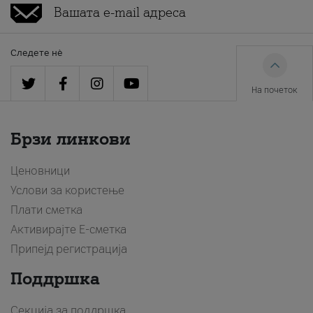
Следете нè
На почеток
Брзи линкови
Ценовници
Услови за користење
Плати сметка
Активирајте Е-сметка
Припејд регистрација
Поддршка
Секција за поддршка