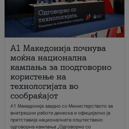
A1 Македонија почнува
моќна национална
кампања за поодговорно
користење на
технологијата во
сообраќајот
A1 Македонија заедно со Министерството за
внатрешни работи денеска и официјално ја
претставија националната општествено
одговорна кампања „Одговорно со