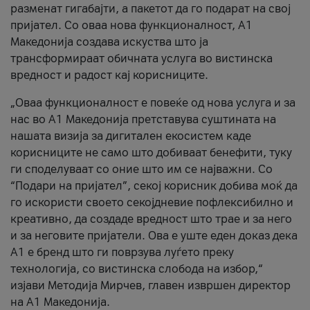
разменат гигабајти, а пакетот да го подарат на свој
пријател. Со оваа нова функционалност, А1
Македонија создава искуства што ја
трансформираат обичната услуга во вистинска
вредност и радост кај корисниците.
„Оваа функционалност е повеќе од нова услуга и за
нас во А1 Македонија претставува суштината на
нашата визија за дигитален екосистем каде
корисниците не само што добиваат бенефити, туку
ги споделуваат со оние што им се најважни. Со
“Подари на пријател”, секој корисник добива моќ да
го искористи своето секојдневие пофлексибилно и
креативно, да создаде вредност што трае и за него
и за неговите пријатели. Ова е уште еден доказ дека
А1 е бренд што ги поврзува луѓето преку
технологија, со вистинска слобода на избор,“
изјави Методија Мирчев, главен извршен директор
на А1 Македонија.