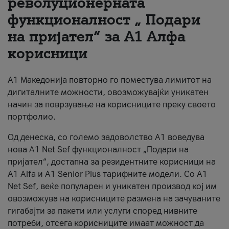
револуционерната
функционалност „ Подари
За нас
на пријател“ за А1 Алфа
#ПодобарОнлајн
корисници
А1 Македонија повторно го поместува лимитот на
дигиталните можности, овозможувајќи уникатен
начин за поврзување на корисниците преку своето
портфолио.
Од денеска, со големо задоволство А1 воведува
нова A1 Net Sef функционалност „Подари на
пријател“, достапна за резидентните корисници на
А1 Alfa и A1 Senior Plus тарифните модели. Со A1
Net Sef, веќе популарен и уникатен производ кој им
овозможува на корисниците размена на зачуваните
гигабајти за пакети или услуги според нивните
потреби, отсега корисниците имаат можност да