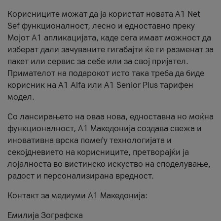
Корисниците можат да ја користат новата А1 Net
Sef функционалност, лесно и едноставно преку
Мојот А1 апликацијата, каде сега имаат можност да
изберат дали зачуваните гигабајти ќе ги разменат за
пакет или сервис за себе или за свој пријател.
Примателот на подарокот исто така треба да биде
корисник на А1 Alfa или A1 Senior Plus тарифен
модел.
Со лансирањето на оваа нова, едноставна но моќна
функционалност, А1 Македонија создава свежа и
иновативна врска помеѓу технологијата и
секојдневието на корисниците, претворајќи ја
лојалноста во вистинско искуство на споделување,
радост и персонализирана вредност.
Контакт за медиуми А1 Македонија:
Емилија Зографска