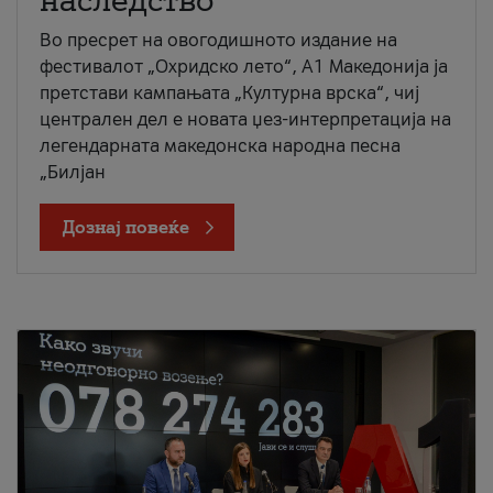
наследство
Во пресрет на овогодишното издание на
фестивалот „Охридско лето“, А1 Македонија ја
претстави кампањата „Културна врска“, чиј
централен дел е новата џез-интерпретација на
легендарната македонска народна песна
„Билјан
Дознај повеќе