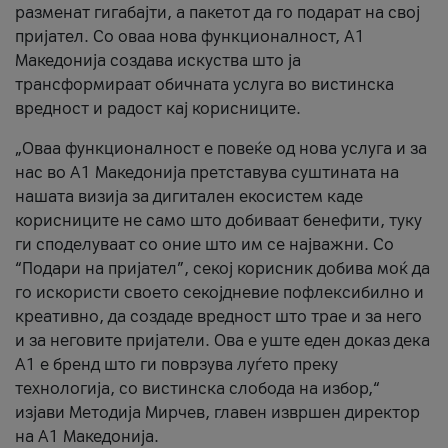
разменат гигабајти, а пакетот да го подарат на свој
пријател. Со оваа нова функционалност, А1
Македонија создава искуства што ја
трансформираат обичната услуга во вистинска
вредност и радост кај корисниците.
„Оваа функционалност е повеќе од нова услуга и за
нас во А1 Македонија претставува суштината на
нашата визија за дигитален екосистем каде
корисниците не само што добиваат бенефити, туку
ги споделуваат со оние што им се најважни. Со
“Подари на пријател”, секој корисник добива моќ да
го искористи своето секојдневие пофлексибилно и
креативно, да создаде вредност што трае и за него
и за неговите пријатели. Ова е уште еден доказ дека
А1 е бренд што ги поврзува луѓето преку
технологија, со вистинска слобода на избор,“
изјави Методија Мирчев, главен извршен директор
на А1 Македонија.