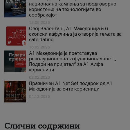
национална кампања за поодговорно
користење на технологијата во
сообраќајот
18.05.2026
Овој Валентајн, A1 Македонија и 6
скопски кафулиња ја отворија темата за
safe dating
16.02.2026
А1 Македонија ја претставува
револуционерната функционалност „
Подари на пријател“ за А1 Алфа
корисници
02.02.2026
Празничен A1 Net Sеf подарок од А1
Македонија за сите корисници
04.12.2025
Слични содржини