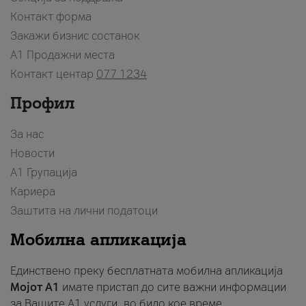
Контакт форма
Закажи бизнис состанок
A1 Продажни места
Контакт центар
077 1234
Профил
За нас
Новости
А1 Групација
Кариера
Заштита на лични податоци
Мобилна апликација
Единствено преку бесплатната мобилна апликација
Мојот A1
имате пристап до сите важни информации
за Вашите A1 услуги, во било кое време.