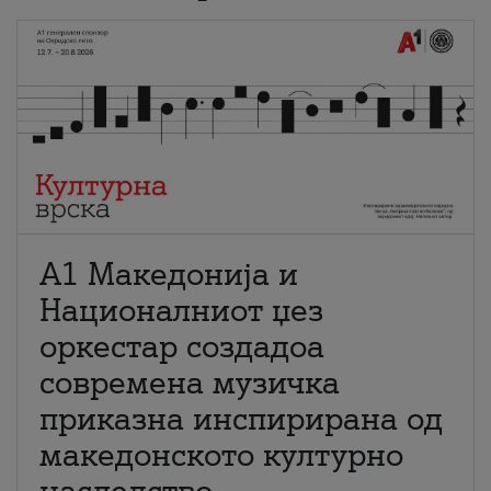
А1 Македонија и
Националниот џез
оркестар создадоа
современа музичка
приказна инспирирана од
македонското културно