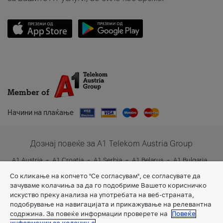
Member of
Начини на плаќање
Дознај повеќе за A1 Telekom Austria Group
A1 Austria
A1 Croatia
A1 Serbia
A1 Belarus
A1 Bulgaria
A1 Slovenia
A1 Digital
Со кликање на копчето "Се согласувам", се согласувате да
зачуваме колачиња за да го подобриме Вашето корисничко
искуство преку анализа на употребата на веб-страната,
подобрување на навигацијата и прикажување на релевантна
содржина. За повеќе информации проверете на
Повеќе