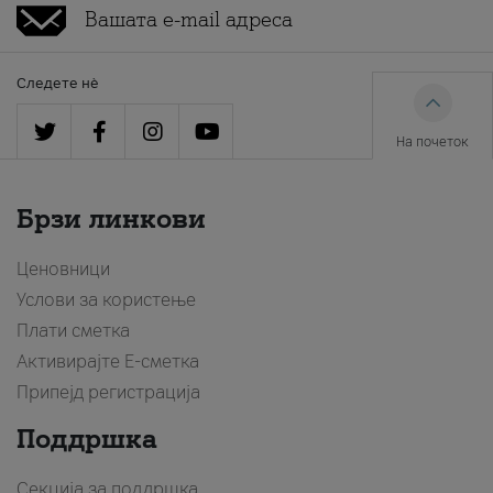
Следете нè
На почеток
Брзи линкови
Ценовници
Услови за користење
Плати сметка
Активирајте Е-сметка
Припејд регистрација
Поддршка
Секција за поддршка