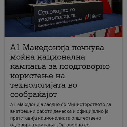
A1 Македонија почнува
моќна национална
кампања за поодговорно
користење на
технологијата во
сообраќајот
A1 Македонија заедно со Министерството за
внатрешни работи денеска и официјално ја
претставија националната општествено
одговорна кампања „Одговорно со