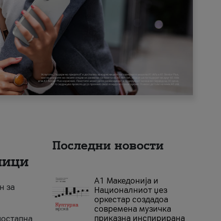
Последни новости
ници
А1 Македонија и
н за
Националниот џез
оркестар создадоа
современа музичка
приказна инспирирана
достапна