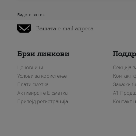
Бидете во тек
Брзи линкови
Подд
Ценовници
Секција 
Услови за користење
Контакт 
Плати сметка
Закажи б
Активирајте Е-сметка
A1 Прода
Припејд регистрација
Контакт 