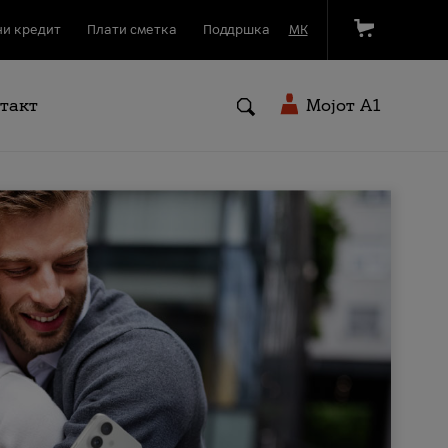
и кредит
Плати сметка
Поддршка
МК
такт
Мојот A1