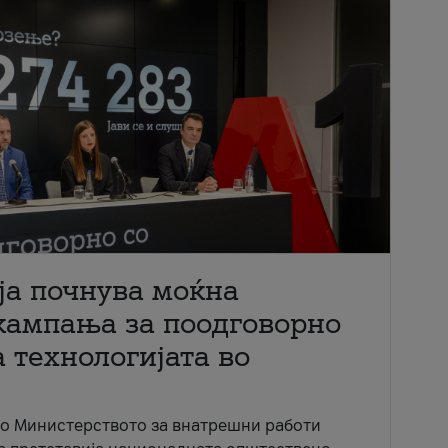
ја почнува моќна
кампања за поодговорно
 технологијата во
со Министерството за внатрешни работи