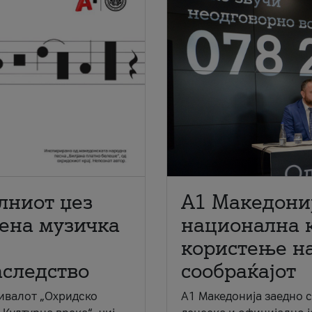
лниот џез
A1 Македони
мена музичка
национална 
користење на
аследство
сообраќајот
ивалот „Охридско
A1 Македонија заедно 