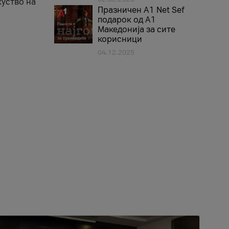
куство на
Празничен A1 Net Sеf
подарок од А1
Македонија за сите
корисници
04.12.2025