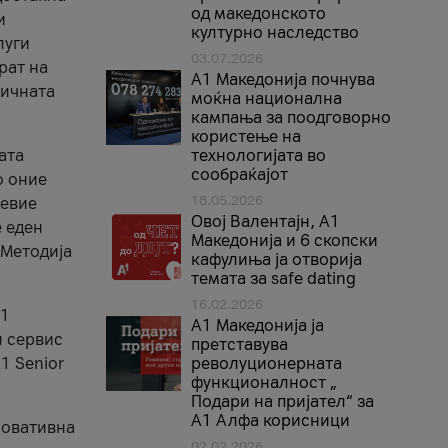
од македонското
и
културно наследство
луги
03.07.2026
рат на
A1 Македонија почнува
бичната
моќна национална
кампања за поодговорно
користење на
ата
технологијата во
сообраќајот
о оние
18.05.2026
невие
Овој Валентајн, A1
е еден
Македонија и 6 скопски
 Методија
кафулиња ја отворија
темата за safe dating
16.02.2026
А1
А1 Македонија ја
и сервис
претставува
1 Senior
револуционерната
функционалност „
Подари на пријател“ за
А1 Алфа корисници
новативна
02.02.2026