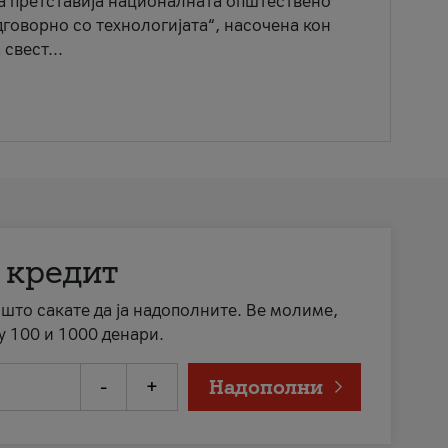
ја претставија националната општествено
говорно со технологијата“, насочена кон
свест...
 кредит
а што сакате да ја надополните. Ве молиме,
у 100 и 1000 денари.
-
+
Надополни