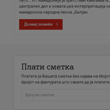
лето“, А1 Македонија ја претстави кампањата 
централен дел е новата џез-интерпретација н
македонска народна песна „Билјан
Дознај повеќе
Плати сметка
Платете ја Вашата сметка без најава на Мојот
бројот на фактурата што сакате да ја платите
Број на сметка