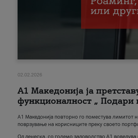
02.02.2026
А1 Македонија ја претста
функционалност „ Подари 
А1 Македонија повторно го поместува лимитот 
поврзување на корисниците преку своето портф
Од денеска, со големо задоволство А1 воведува 