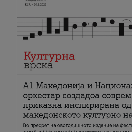
А1 Македонија и Национа
оркестар создадоа совре
приказна инспирирана од
македонското културно н
Во пресрет на овогодишното издание на фест