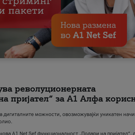
вува револуционерната
на пријател“ за А1 Алфа корис
на дигиталните можности, овозможувајќи уникатен начи
олио.
нова A1 Net Sef функционалност „Подари на пријател“, 