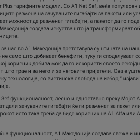
r Plus тарифните модели. Со A1 Net Sef, веќе популарен 
ците размена на зачуваните гигабајти за пакети или ус
ат можност да разменат гигабајти, а пакетот да го пода
1 Македонија создава искуства што ја трансформираат о
сниците.
 за нас во А1 Македонија претставува суштината на наш
 не само што добиваат бенефити, туку ги споделуваат с
екој корисник добива моќ да го искористи своето секојд
 што трае и за него и за неговите пријатели. Ова е ушт
еку технологија, со вистинска слобода на избор,“ изјави
ија.
 Sef функционалност, лесно и едноставно преку Мојот 
т дали зачуваните гигабајти ќе ги разменат за пакет ил
рокот исто така треба да биде корисник на А1 Alfa или A
оќна функционалност, А1 Македонија создава свежа и и