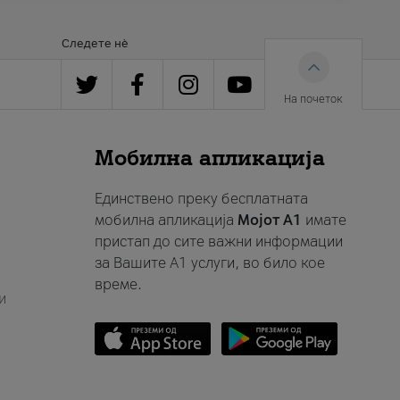
Следете нè
На почеток
Мобилна апликација
Единствено преку бесплатната
мобилна апликација
Мојот A1
имате
пристап до сите важни информации
за Вашите A1 услуги, во било кое
време.
и