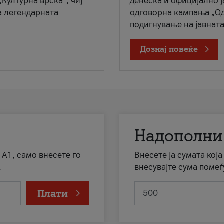
„Културна врска“, чиј
денеска и официјално 
а легендарната
одговорна кампања „Од
подигнување на јавната 
Дознај повеќе
Надополни
 А1, само внесете го
Внесете ја сумата кој
.
внесувајте сума помеѓ
Плати