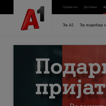
Приватни
Деловни
З
За А1
За подобар 