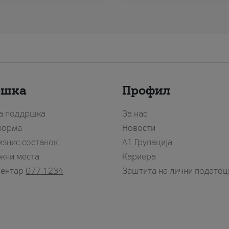
ршка
Профил
за поддршка
За нас
форма
Новости
изнис состанок
А1 Групација
жни места
Кариера
центар
077 1234
Заштита на лични податоц