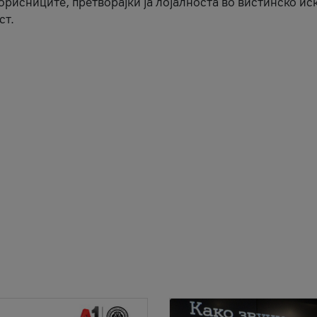
корисниците, претворајќи ја лојалноста во вистинско ис
ст.