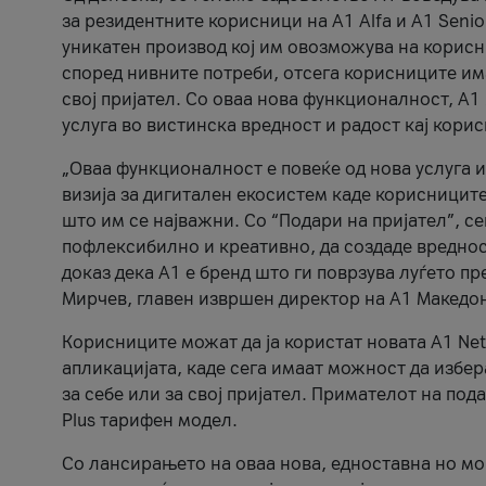
за резидентните корисници на А1 Alfa и A1 Senio
уникатен производ кој им овозможува на корисни
според нивните потреби, отсега корисниците има
свој пријател. Со оваа нова функционалност, А
услуга во вистинска вредност и радост кај кори
„Оваа функционалност е повеќе од нова услуга и
визија за дигитален екосистем каде корисниците
што им се најважни. Со “Подари на пријател”, с
пофлексибилно и креативно, да создаде вредност
доказ дека А1 е бренд што ги поврзува луѓето пр
Мирчев, главен извршен директор на А1 Македон
Корисниците можат да ја користат новата А1 Net
апликацијата, каде сега имаат можност да избера
за себе или за свој пријател. Примателот на пода
Plus тарифен модел.
Со лансирањето на оваа нова, едноставна но м