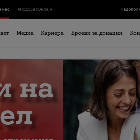
а нас
#ПодобарОнлајн
Надополн
свет
Медиа
Кариера
Броеви за донации
Кон