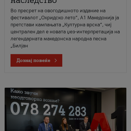
наследство
Во пресрет на овогодишното издание на
фестивалот „Охридско лето“, А1 Македонија ја
претстави кампањата „Културна врска“, чиј
централен дел е новата џез-интерпретација на
легендарната македонска народна песна
„Билјан
Дознај повеќе