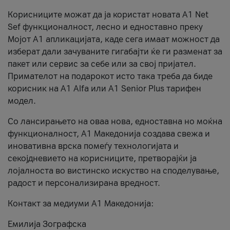
Корисниците можат да ја користат новата А1 Net
Sef функционалност, лесно и едноставно преку
Мојот А1 апликацијата, каде сега имаат можност да
изберат дали зачуваните гигабајти ќе ги разменат за
пакет или сервис за себе или за свој пријател.
Примателот на подарокот исто така треба да биде
корисник на А1 Alfa или A1 Senior Plus тарифен
модел.
Со лансирањето на оваа нова, едноставна но моќна
функционалност, А1 Македонија создава свежа и
иновативна врска помеѓу технологијата и
секојдневието на корисниците, претворајќи ја
лојалноста во вистинско искуство на споделување,
радост и персонализирана вредност.
Контакт за медиуми А1 Македонија:
Емилија Зографска