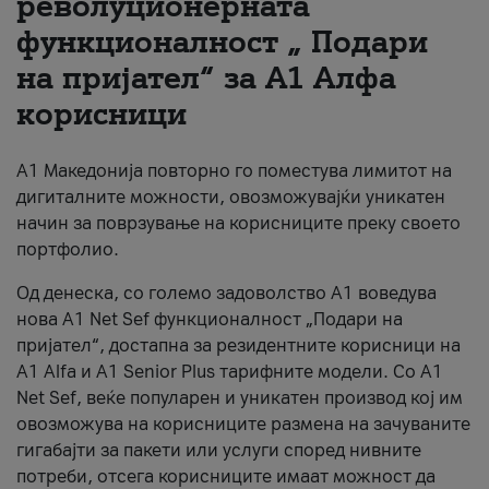
револуционерната
функционалност „ Подари
За нас
на пријател“ за А1 Алфа
#ПодобарОнлајн
корисници
А1 Македонија повторно го поместува лимитот на
дигиталните можности, овозможувајќи уникатен
начин за поврзување на корисниците преку своето
портфолио.
Од денеска, со големо задоволство А1 воведува
нова A1 Net Sef функционалност „Подари на
пријател“, достапна за резидентните корисници на
А1 Alfa и A1 Senior Plus тарифните модели. Со A1
Net Sef, веќе популарен и уникатен производ кој им
овозможува на корисниците размена на зачуваните
гигабајти за пакети или услуги според нивните
потреби, отсега корисниците имаат можност да