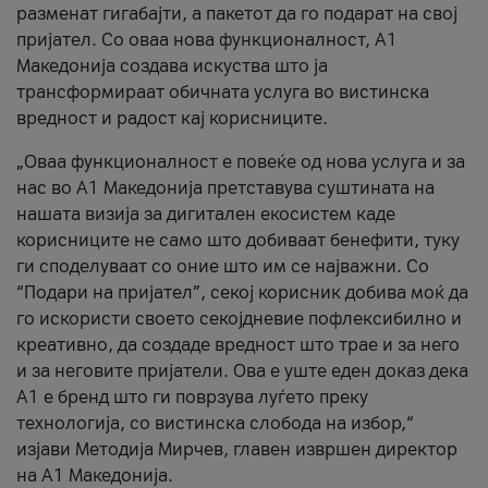
разменат гигабајти, а пакетот да го подарат на свој
пријател. Со оваа нова функционалност, А1
Македонија создава искуства што ја
трансформираат обичната услуга во вистинска
вредност и радост кај корисниците.
„Оваа функционалност е повеќе од нова услуга и за
нас во А1 Македонија претставува суштината на
нашата визија за дигитален екосистем каде
корисниците не само што добиваат бенефити, туку
ги споделуваат со оние што им се најважни. Со
“Подари на пријател”, секој корисник добива моќ да
го искористи своето секојдневие пофлексибилно и
креативно, да создаде вредност што трае и за него
и за неговите пријатели. Ова е уште еден доказ дека
А1 е бренд што ги поврзува луѓето преку
технологија, со вистинска слобода на избор,“
изјави Методија Мирчев, главен извршен директор
на А1 Македонија.