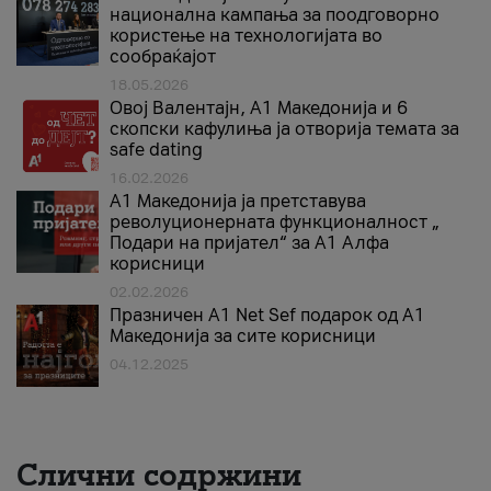
национална кампања за поодговорно
користење на технологијата во
сообраќајот
18.05.2026
Овој Валентајн, A1 Македонија и 6
скопски кафулиња ја отворија темата за
safe dating
16.02.2026
А1 Македонија ја претставува
револуционерната функционалност „
Подари на пријател“ за А1 Алфа
корисници
02.02.2026
Празничен A1 Net Sеf подарок од А1
Македонија за сите корисници
04.12.2025
Слични содржини