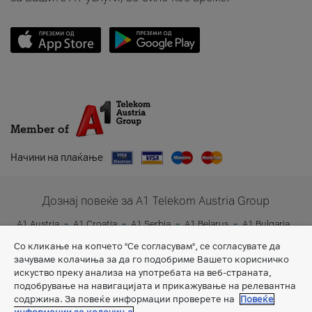
Member of
Начини на плаќање
Дознај повеќе за A1 Telekom Austria Group
A1 Austria
A1 Croatia
A1 Serbia
A1 Belarus
A1 Bulgaria
A1 Slovenia
A1 Digital
Со кликање на копчето "Се согласувам", се согласувате да
зачуваме колачиња за да го подобриме Вашето корисничко
искуство преку анализа на употребата на веб-страната,
подобрување на навигацијата и прикажување на релевантна
содржина. За повеќе информации проверете на
Повеќе