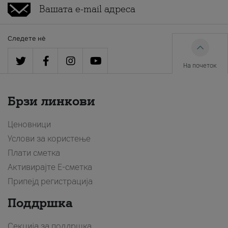
Следете нè
На почеток
Брзи линкови
Ценовници
Услови за користење
Плати сметка
Активирајте Е-сметка
Припејд регистрација
Поддршка
Секција за поддршка