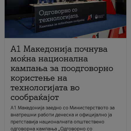
A1 Македонија почнува
моќна национална
кампања за поодговорно
користење на
технологијата во
сообраќајот
A1 Македонија заедно со Министерството за
внатрешни работи денеска и официјално ја
претставија националната општествено
одговорна кампања „Одговорно со