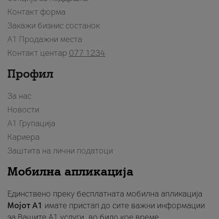
Контакт форма
Закажи бизнис состанок
A1 Продажни места
Контакт центар
077 1234
Профил
За нас
Новости
А1 Групација
Кариера
Заштита на лични податоци
Мобилна апликација
Единствено преку бесплатната мобилна апликација
Мојот A1
имате пристап до сите важни информации
за Вашите A1 услуги, во било кое време.