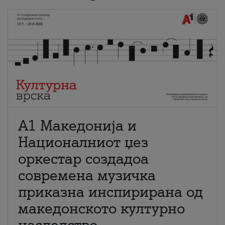
А1 Македонија и
Националниот џез
оркестар создадоа
современа музичка
приказна инспирирана од
македонското културно