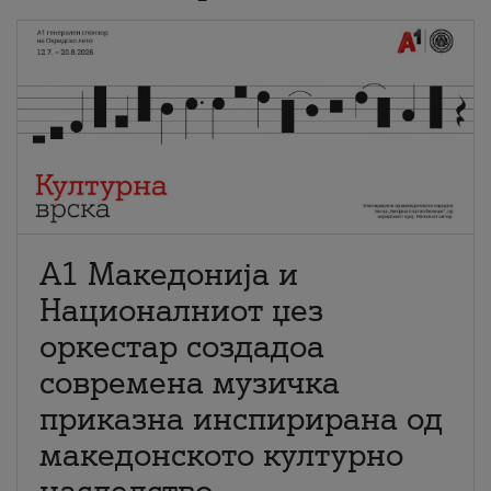
А1 Македонија и
Националниот џез
оркестар создадоа
современа музичка
приказна инспирирана од
македонското културно