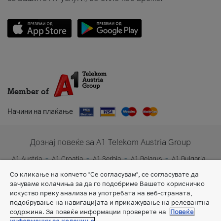
Member of
Начини на плаќање
Дознај повеќе за A1 Telekom Austria Group
A1 Austria
A1 Croatia
A1 Serbia
A1 Belarus
A1 Bulgaria
A1 Slovenia
A1 Digital
Со кликање на копчето "Се согласувам", се согласувате да
зачуваме колачиња за да го подобриме Вашето корисничко
искуство преку анализа на употребата на веб-страната,
подобрување на навигацијата и прикажување на релевантна
содржина. За повеќе информации проверете на
Повеќе