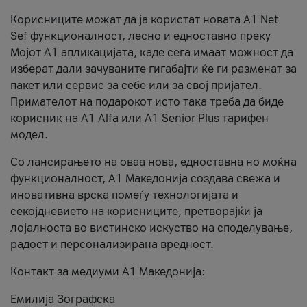
Корисниците можат да ја користат новата А1 Net
Sef функционалност, лесно и едноставно преку
Мојот А1 апликацијата, каде сега имаат можност да
изберат дали зачуваните гигабајти ќе ги разменат за
пакет или сервис за себе или за свој пријател.
Примателот на подарокот исто така треба да биде
корисник на А1 Alfa или A1 Senior Plus тарифен
модел.
Со лансирањето на оваа нова, едноставна но моќна
функционалност, А1 Македонија создава свежа и
иновативна врска помеѓу технологијата и
секојдневието на корисниците, претворајќи ја
лојалноста во вистинско искуство на споделување,
радост и персонализирана вредност.
Контакт за медиуми А1 Македонија:
Емилија Зографска