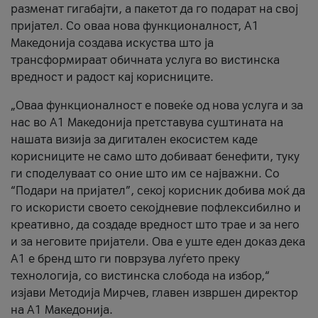
разменат гигабајти, а пакетот да го подарат на свој
пријател. Со оваа нова функционалност, А1
Македонија создава искуства што ја
трансформираат обичната услуга во вистинска
вредност и радост кај корисниците.
„Оваа функционалност е повеќе од нова услуга и за
нас во А1 Македонија претставува суштината на
нашата визија за дигитален екосистем каде
корисниците не само што добиваат бенефити, туку
ги споделуваат со оние што им се најважни. Со
“Подари на пријател”, секој корисник добива моќ да
го искористи своето секојдневие пофлексибилно и
креативно, да создаде вредност што трае и за него
и за неговите пријатели. Ова е уште еден доказ дека
А1 е бренд што ги поврзува луѓето преку
технологија, со вистинска слобода на избор,“
изјави Методија Мирчев, главен извршен директор
на А1 Македонија.