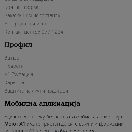
Контакт форма
Закажи бизнис состанок
A1 Продажни места
Контакт центар
077 1234
Профил
За нас
Новости
А1 Групација
Кариера
Заштита на лични податоци
Мобилна апликација
Единствено преку бесплатната мобилна апликација
Мојот A1
имате пристап до сите важни информации
за Вашите A1 услуги, во било кое време.