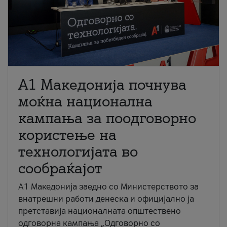
A1 Македонија почнува
моќна национална
кампања за поодговорно
користење на
технологијата во
сообраќајот
A1 Македонија заедно со Министерството за
внатрешни работи денеска и официјално ја
претставија националната општествено
одговорна кампања „Одговорно со