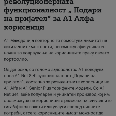
револуционерната
функционалност „ Подари
За нас
на пријател“ за А1 Алфа
#ПодобарОнлајн
корисници
А1 Македонија повторно го поместува лимитот на
дигиталните можности, овозможувајќи уникатен
начин за поврзување на корисниците преку своето
портфолио.
Од денеска, со големо задоволство А1 воведува
нова A1 Net Sef функционалност „Подари на
пријател“, достапна за резидентните корисници на
А1 Alfa и A1 Senior Plus тарифните модели. Со A1
Net Sef, веќе популарен и уникатен производ кој им
овозможува на корисниците размена на зачуваните
гигабајти за пакети или услуги според нивните
потреби, отсега корисниците имаат можност да