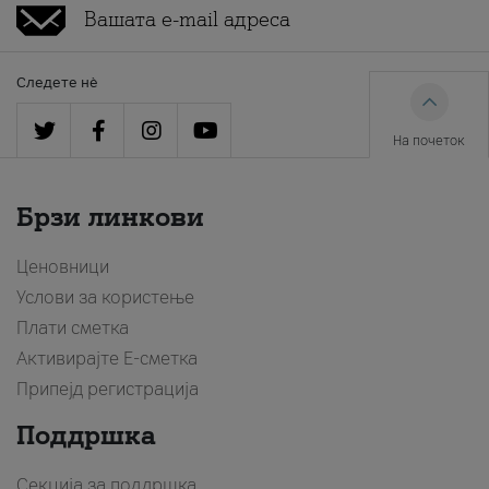
Следете нè
На почеток
Брзи линкови
Ценовници
Услови за користење
Плати сметка
Активирајте Е-сметка
Припејд регистрација
Поддршка
Секција за поддршка