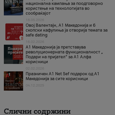
национална кампања за поодговорно
користење на технологијата во
сообраќајот
18.05.2026
Овој Валентајн, A1 Македонија и 6
скопски кафулиња ја отворија темата за
safe dating
16.02.2026
А1 Македонија ја претставува
револуционерната функционалност „
Подари на пријател“ за А1 Алфа
корисници
02.02.2026
Празничен A1 Net Sеf подарок од А1
Македонија за сите корисници
04.12.2025
Слични содржини