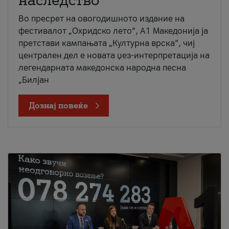
наследство
Во пресрет на овогодишното издание на
фестивалот „Охридско лето“, А1 Македонија ја
претстави кампањата „Културна врска“, чиј
централен дел е новата џез-интерпретација на
легендарната македонска народна песна
„Билјан
Дознај повеќе