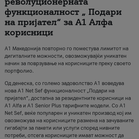
револуционерната
функционалност „ Подари
За нас
на пријател“ за А1 Алфа
#ПодобарОнлајн
корисници
А1 Македонија повторно го поместува лимитот на
дигиталните можности, овозможувајќи уникатен
начин за поврзување на корисниците преку своето
портфолио.
Од денеска, со големо задоволство А1 воведува
нова A1 Net Sef функционалност „Подари на
пријател“, достапна за резидентните корисници на
А1 Alfa и A1 Senior Plus тарифните модели. Со A1
Net Sef, веќе популарен и уникатен производ кој им
овозможува на корисниците размена на зачуваните
гигабајти за пакети или услуги според нивните
потреби, отсега корисниците имаат можност да