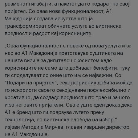
разменат гигабајти, а пакетот да го подарат на свој
пријател. Со оваа нова функционалност, А1
Македонија создава искуства што ја
трансформираат обичната услуга во вистинска
вредност и радост кај корисниците.
„Оваа функционалност е повеќе од нова услуга и за
нас во А1 Македонија претставува суштината на
нашата визија за дигитален екосистем каде
корисниците не само што добиваат бенефити, туку
ги споделуваат со оние што им се најважни. Со
“Подари на пријател”, секој корисник добива моќ да
го искористи своето секојдневие пофлексибилно и
креативно, да создаде вредност што трае и за него
и за неговите пријатели. Ова е уште еден доказ дека
А1 е бренд што ги поврзува луѓето преку
технологија, со вистинска слобода на избор,“
изјави Методија Мирчев, главен извршен директор
на А1 Македонија.