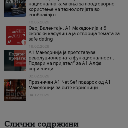
национална кампања за поодговорно
користење на технологијата во
сообраќајот
18.05.2026
Овој Валентајн, A1 Македонија и 6
скопски кафулиња ја отворија темата за
safe dating
16.02.2026
А1 Македонија ја претставува
револуционерната функционалност „
Подари на пријател“ за А1 Алфа
корисници
02.02.2026
Празничен A1 Net Sеf подарок од А1
Македонија за сите корисници
04.12.2025
Слични содржини