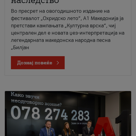
наследство
Во пресрет на овогодишното издание на
фестивалот „Охридско лето“, А1 Македонија ја
претстави кампањата „Културна врска“, чиј
централен дел е новата џез-интерпретација на
легендарната македонска народна песна
„Билјан
Дознај повеќе