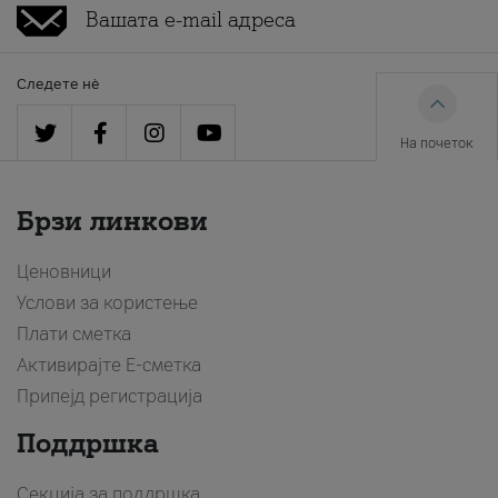
Следете нè
На почеток
Брзи линкови
Ценовници
Услови за користење
Плати сметка
Активирајте Е-сметка
Припејд регистрација
Поддршка
Секција за поддршка