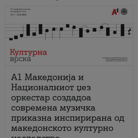
А1 Македонија и
Националниот џез
оркестар создадоа
современа музичка
приказна инспирирана од
македонското културно