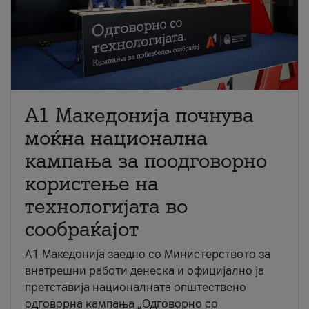
A1 Македонија почнува
моќна национална
кампања за поодговорно
користење на
технологијата во
сообраќајот
A1 Македонија заедно со Министерството за
внатрешни работи денеска и официјално ја
претставија националната општествено
одговорна кампања „Одговорно со