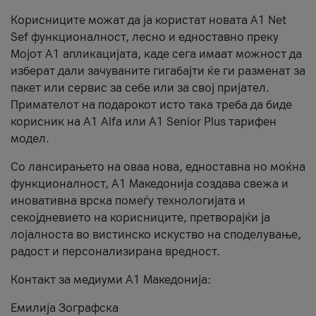
Корисниците можат да ја користат новата А1 Net
Sef функционалност, лесно и едноставно преку
Мојот А1 апликацијата, каде сега имаат можност да
изберат дали зачуваните гигабајти ќе ги разменат за
пакет или сервис за себе или за свој пријател.
Примателот на подарокот исто така треба да биде
корисник на А1 Alfa или A1 Senior Plus тарифен
модел.
Со лансирањето на оваа нова, едноставна но моќна
функционалност, А1 Македонија создава свежа и
иновативна врска помеѓу технологијата и
секојдневието на корисниците, претворајќи ја
лојалноста во вистинско искуство на споделување,
радост и персонализирана вредност.
Контакт за медиуми А1 Македонија:
Емилија Зографска