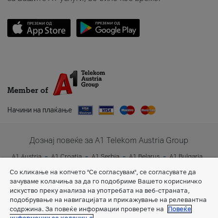
Member of
Начини на плаќање
Дознај повеќе за A1 Telekom Austria Group
A1 Austria
A1 Croatia
A1 Serbia
A1 Belarus
A1 Bulgaria
A1 Slovenia
A1 Digital
Со кликање на копчето "Се согласувам", се согласувате да
зачуваме колачиња за да го подобриме Вашето корисничко
искуство преку анализа на употребата на веб-страната,
подобрување на навигацијата и прикажување на релевантна
содржина. За повеќе информации проверете на
Повеќе