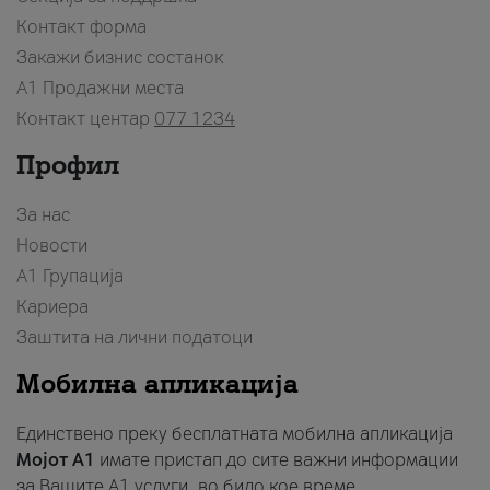
Контакт форма
Закажи бизнис состанок
A1 Продажни места
Контакт центар
077 1234
Профил
За нас
Новости
А1 Групација
Кариера
Заштита на лични податоци
Мобилна апликација
Единствено преку бесплатната мобилна апликација
Мојот A1
имате пристап до сите важни информации
за Вашите A1 услуги, во било кое време.