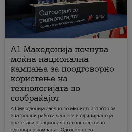
A1 Македонија почнува
моќна национална
кампања за поодговорно
користење на
технологијата во
сообраќајот
A1 Македонија заедно со Министерството за
внатрешни работи денеска и официјално ја
претставија националната општествено
одговорна кампања „Одговорно со