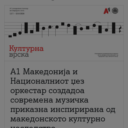
А1 Македонија и
Националниот џез
оркестар создадоа
современа музичка
приказна инспирирана од
македонското културно