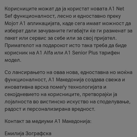
Корисниците можат да ја користат новата А1 Net
Sef функционалност, лесно и едноставно преку
Мојот А1 апликацијата, каде сега имаат можност да
изберат дали зачуваните гигабајти ќе ги разменат за
пакет или сервис за себе или за свој пријател.
Примателот на подарокот исто така треба да биде
корисник на А1 Alfa или A1 Senior Plus тарифен
модел.
Со лансирањето на оваа нова, едноставна но моќна
функционалност, А1 Македонија создава свежа и
иновативна врска помеѓу технологијата и
секојдневието на корисниците, претворајќи ја
лојалноста во вистинско искуство на споделување,
радост и персонализирана вредност.
Контакт за медиуми А1 Македонија:
Емилија Зографска