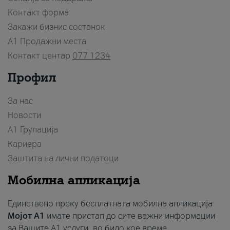
Контакт форма
Закажи бизнис состанок
A1 Продажни места
Контакт центар
077 1234
Профил
За нас
Новости
А1 Групација
Кариера
Заштита на лични податоци
Мобилна апликација
Единствено преку бесплатната мобилна апликација
Мојот A1
имате пристап до сите важни информации
за Вашите A1 услуги, во било кое време.