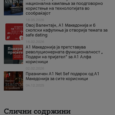
национална кампања за поодговорно
користење на технологијата во
сообраќајот
18.05.2026
Овој Валентајн, A1 Македонија и 6
скопски кафулиња ја отворија темата за
safe dating
16.02.2026
А1 Македонија ја претставува
револуционерната функционалност „
Подари на пријател“ за А1 Алфа
корисници
02.02.2026
Празничен A1 Net Sеf подарок од А1
Македонија за сите корисници
04.12.2025
Слични содржини