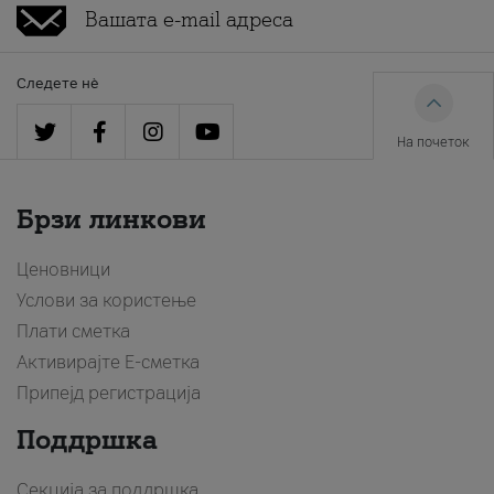
Следете нè
На почеток
Брзи линкови
Ценовници
Услови за користење
Плати сметка
Активирајте Е-сметка
Припејд регистрација
Поддршка
Секција за поддршка