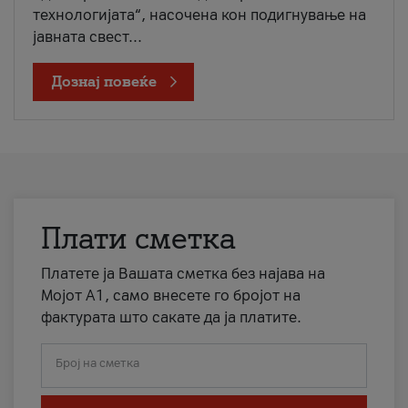
технологијата“, насочена кон подигнување на
јавната свест...
Дознај повеќе
Плати сметка
Платете ја Вашата сметка без најава на
Мојот А1, само внесете го бројот на
фактурата што сакате да ја платите.
Број на сметка