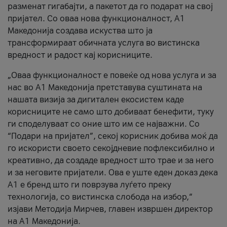
разменат гигабајти, а пакетот да го подарат на свој
пријател. Со оваа нова функционалност, А1
Македонија создава искуства што ја
трансформираат обичната услуга во вистинска
вредност и радост кај корисниците.
„Оваа функционалност е повеќе од нова услуга и за
нас во А1 Македонија претставува суштината на
нашата визија за дигитален екосистем каде
корисниците не само што добиваат бенефити, туку
ги споделуваат со оние што им се најважни. Со
“Подари на пријател”, секој корисник добива моќ да
го искористи своето секојдневие пофлексибилно и
креативно, да создаде вредност што трае и за него
и за неговите пријатели. Ова е уште еден доказ дека
А1 е бренд што ги поврзува луѓето преку
технологија, со вистинска слобода на избор,“
изјави Методија Мирчев, главен извршен директор
на А1 Македонија.