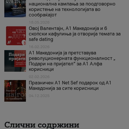
национална кампања за поодговорно
користење на технологијата во
сообраќајот
18.05.2026
Овој Валентајн, A1 Македонија и 6
скопски кафулиња ја отворија темата за
safe dating
16.02.2026
А1 Македонија ја претставува
револуционерната функционалност „
Подари на пријател“ за А1 Алфа
корисници
02.02.2026
Празничен A1 Net Sеf подарок од А1
Македонија за сите корисници
04.12.2025
Слични содржини