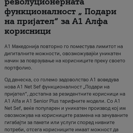
револуционерната
функционалност „ Подари
За нас
на пријател“ за А1 Алфа
#ПодобарОнлајн
корисници
А1 Македонија повторно го поместува лимитот на
дигиталните можности, овозможувајќи уникатен
начин за поврзување на корисниците преку своето
портфолио.
Од денеска, со големо задоволство А1 воведува
нова A1 Net Sef функционалност „Подари на
пријател“, достапна за резидентните корисници на
А1 Alfa и A1 Senior Plus тарифните модели. Со A1
Net Sef, веќе популарен и уникатен производ кој им
овозможува на корисниците размена на зачуваните
гигабајти за пакети или услуги според нивните
потреби, отсега корисниците имаат можност да