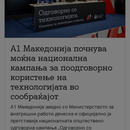
A1 Македонија почнува
моќна национална
кампања за поодговорно
користење на
технологијата во
сообраќајот
A1 Македонија заедно со Министерството за
внатрешни работи денеска и официјално ја
претставија националната општествено
одговорна кампања „Одговорно со