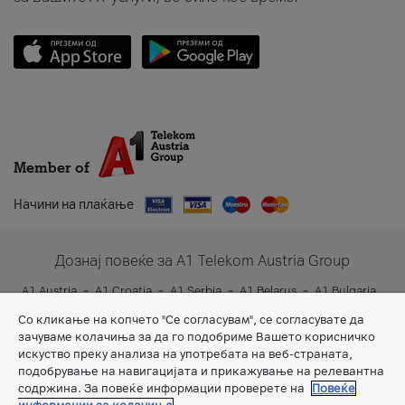
Member of
Начини на плаќање
Дознај повеќе за A1 Telekom Austria Group
A1 Austria
A1 Croatia
A1 Serbia
A1 Belarus
A1 Bulgaria
A1 Slovenia
A1 Digital
Со кликање на копчето "Се согласувам", се согласувате да
зачуваме колачиња за да го подобриме Вашето корисничко
искуство преку анализа на употребата на веб-страната,
подобрување на навигацијата и прикажување на релевантна
содржина. За повеќе информации проверете на
Повеќе