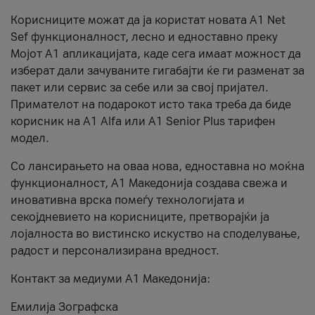
Корисниците можат да ја користат новата А1 Net
Sef функционалност, лесно и едноставно преку
Мојот А1 апликацијата, каде сега имаат можност да
изберат дали зачуваните гигабајти ќе ги разменат за
пакет или сервис за себе или за свој пријател.
Примателот на подарокот исто така треба да биде
корисник на А1 Alfa или A1 Senior Plus тарифен
модел.
Со лансирањето на оваа нова, едноставна но моќна
функционалност, А1 Македонија создава свежа и
иновативна врска помеѓу технологијата и
секојдневието на корисниците, претворајќи ја
лојалноста во вистинско искуство на споделување,
радост и персонализирана вредност.
Контакт за медиуми А1 Македонија:
Емилија Зографска