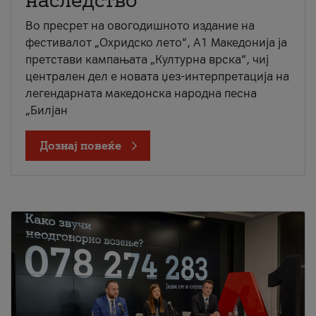
наследство
Во пресрет на овогодишното издание на
фестивалот „Охридско лето“, А1 Македонија ја
претстави кампањата „Културна врска“, чиј
централен дел е новата џез-интерпретација на
легендарната македонска народна песна
„Билјан
Дознај повеќе