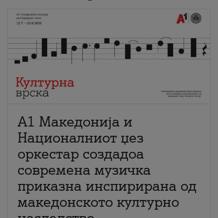
А1 Македонија и
Националниот џез
оркестар создадоа
современа музичка
приказна инспирирана од
македонското културно