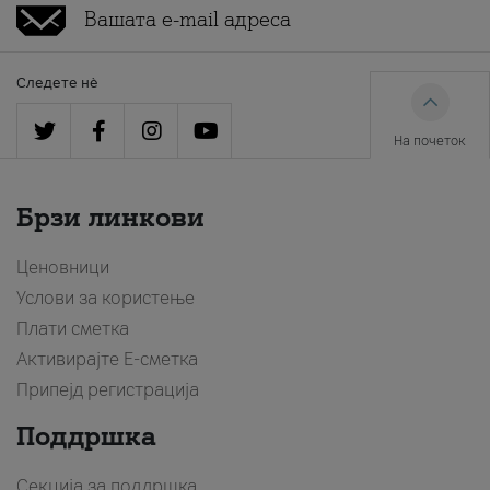
Следете нè
На почеток
Брзи линкови
Ценовници
Услови за користење
Плати сметка
Активирајте Е-сметка
Припејд регистрација
Поддршка
Секција за поддршка