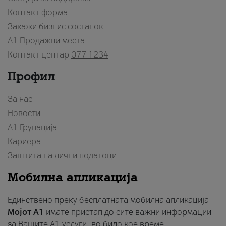
Контакт форма
Закажи бизнис состанок
A1 Продажни места
Контакт центар
077 1234
Профил
За нас
Новости
А1 Групација
Кариера
Заштита на лични податоци
Мобилна апликација
Единствено преку бесплатната мобилна апликација
Мојот A1
имате пристап до сите важни информации
за Вашите A1 услуги, во било кое време.