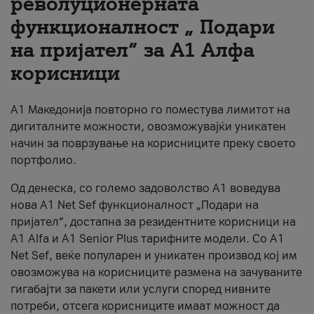
револуционерната
функционалност „ Подари
За нас
на пријател“ за А1 Алфа
#ПодобарОнлајн
корисници
А1 Македонија повторно го поместува лимитот на
дигиталните можности, овозможувајќи уникатен
начин за поврзување на корисниците преку своето
портфолио.
Од денеска, со големо задоволство А1 воведува
нова A1 Net Sef функционалност „Подари на
пријател“, достапна за резидентните корисници на
А1 Alfa и A1 Senior Plus тарифните модели. Со A1
Net Sef, веќе популарен и уникатен производ кој им
овозможува на корисниците размена на зачуваните
гигабајти за пакети или услуги според нивните
потреби, отсега корисниците имаат можност да