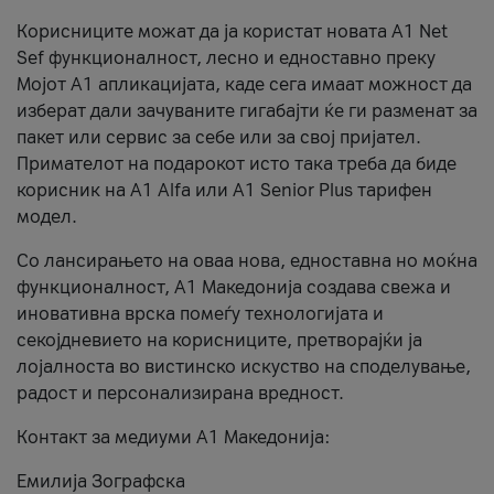
Корисниците можат да ја користат новата А1 Net
Sef функционалност, лесно и едноставно преку
Мојот А1 апликацијата, каде сега имаат можност да
изберат дали зачуваните гигабајти ќе ги разменат за
пакет или сервис за себе или за свој пријател.
Примателот на подарокот исто така треба да биде
корисник на А1 Alfa или A1 Senior Plus тарифен
модел.
Со лансирањето на оваа нова, едноставна но моќна
функционалност, А1 Македонија создава свежа и
иновативна врска помеѓу технологијата и
секојдневието на корисниците, претворајќи ја
лојалноста во вистинско искуство на споделување,
радост и персонализирана вредност.
Контакт за медиуми А1 Македонија:
Емилија Зографска