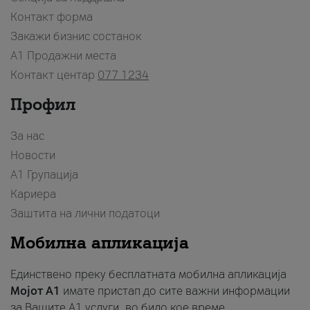
Контакт форма
Закажи бизнис состанок
A1 Продажни места
Контакт центар
077 1234
Профил
За нас
Новости
А1 Групација
Кариера
Заштита на лични податоци
Мобилна апликација
Единствено преку бесплатната мобилна апликација
Мојот A1
имате пристап до сите важни информации
за Вашите A1 услуги, во било кое време.