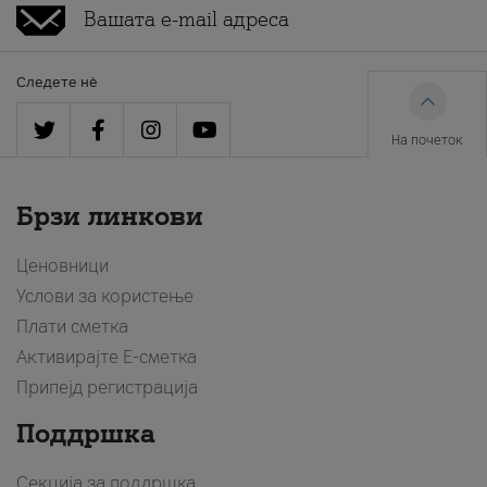
Следете нè
На почеток
Брзи линкови
Ценовници
Услови за користење
Плати сметка
Активирајте Е-сметка
Припејд регистрација
Поддршка
Секција за поддршка