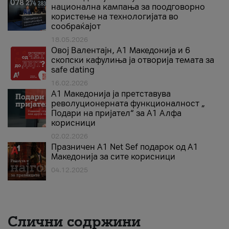
национална кампања за поодговорно
користење на технологијата во
сообраќајот
18.05.2026
Овој Валентајн, A1 Македонија и 6
скопски кафулиња ја отворија темата за
safe dating
16.02.2026
А1 Македонија ја претставува
револуционерната функционалност „
Подари на пријател“ за А1 Алфа
корисници
02.02.2026
Празничен A1 Net Sеf подарок од А1
Македонија за сите корисници
04.12.2025
Слични содржини