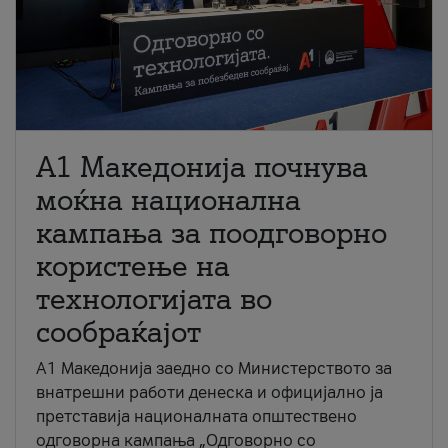
A1 Македонија почнува
моќна национална
кампања за поодговорно
користење на
технологијата во
сообраќајот
A1 Македонија заедно со Министерството за
внатрешни работи денеска и официјално ја
претставија националната општествено
одговорна кампања „Одговорно со