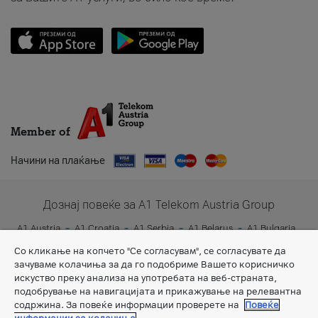
Member of
Начини на плаќање
Дознај повеќе за A1 Telekom Austria Group
A1 Austria
A1 Croatia
A1 Serbia
A1 Belarus
A1 Bulgaria
A1 Slovenia
A1 Digital
Со кликање на копчето "Се согласувам", се согласувате да
зачуваме колачиња за да го подобриме Вашето корисничко
искуство преку анализа на употребата на веб-страната,
подобрување на навигацијата и прикажување на релевантна
содржина. За повеќе информации проверете на
Повеќе