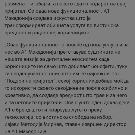
разменат гигабајти, а пакетот да го подарат на свој
пријател. Со оваа нова функционалност, А1
Македонија создава искуства што ја
трансформираат обичната услуга во вистинска
вредност и радост кај корисниците.
„Оваа функционалност е повеќе од нова услуга и за
нас во А1 Македонија претставува суштината на
нашата визија за дигитален екосистем каде
корисниците не само што добиваат бенефити, туку
ги споделуваат со оние што им се најважни. Со
“Подари на пријател”, секој корисник добива моќ да
го искористи своето секојдневие пофлексибилно и
креативно, да создаде вредност што трае и за него
и за неговите пријатели. Ова е уште еден доказ дека
А1 е бренд што ги поврзува луѓето преку
технологија, со вистинска слобода на избор,“
изјави Методија Мирчев, главен извршен директор
на А1 Македонија.