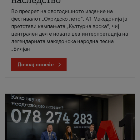
наследство
Во пресрет на овогодишното издание на
фестивалот „Охридско лето“, А1 Македонија ја
претстави кампањата „Културна врска“, чиј
централен дел е новата џез-интерпретација на
легендарната македонска народна песна
„Билјан
Дознај повеќе