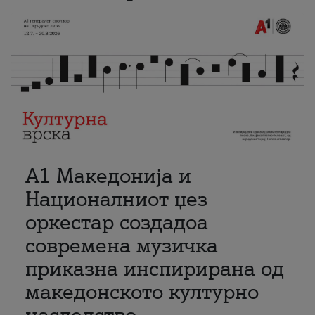
А1 Македонија и
Националниот џез
оркестар создадоа
современа музичка
приказна инспирирана од
македонското културно