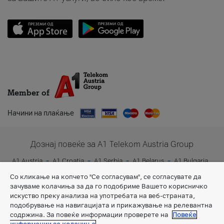
Member of
Начини на плаќање
Дознај повеќе за A1 Telekom Austria Group
A1 Austria
A1 Croatia
A1 Serbia
A1 Belarus
A1 Bulgaria
A1 Slovenia
A1 Digital
Со кликање на копчето "Се согласувам", се согласувате да
зачуваме колачиња за да го подобриме Вашето корисничко
искуство преку анализа на употребата на веб-страната,
подобрување на навигацијата и прикажување на релевантна
содржина. За повеќе информации проверете на
Повеќе