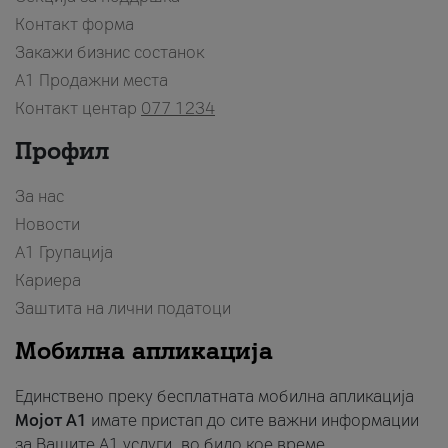
Контакт форма
Закажи бизнис состанок
A1 Продажни места
Контакт центар
077 1234
Профил
За нас
Новости
А1 Групација
Кариера
Заштита на лични податоци
Мобилна апликација
Единствено преку бесплатната мобилна апликација
Мојот A1
имате пристап до сите важни информации
за Вашите A1 услуги, во било кое време.