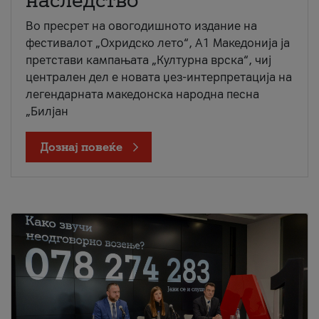
наследство
Во пресрет на овогодишното издание на
фестивалот „Охридско лето“, А1 Македонија ја
претстави кампањата „Културна врска“, чиј
централен дел е новата џез-интерпретација на
легендарната македонска народна песна
„Билјан
Дознај повеќе