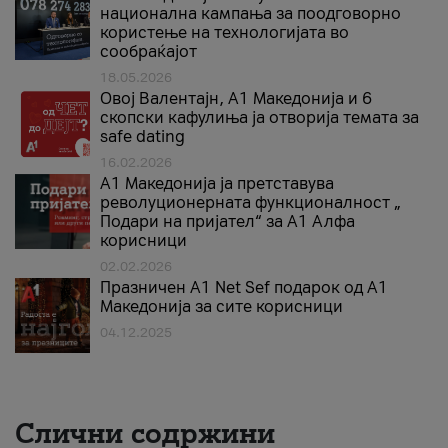
национална кампања за поодговорно
користење на технологијата во
сообраќајот
18.05.2026
Овој Валентајн, A1 Македонија и 6
скопски кафулиња ја отворија темата за
safe dating
16.02.2026
А1 Македонија ја претставува
револуционерната функционалност „
Подари на пријател“ за А1 Алфа
корисници
02.02.2026
Празничен A1 Net Sеf подарок од А1
Македонија за сите корисници
04.12.2025
Слични содржини