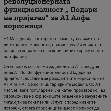
револуционерната
функционалност „ Подари
За нас
на пријател“ за А1 Алфа
#ПодобарОнлајн
корисници
А1 Македонија повторно го поместува лимитот на
дигиталните можности, овозможувајќи уникатен
начин за поврзување на корисниците преку своето
портфолио.
Од денеска, со големо задоволство А1 воведува
нова A1 Net Sef функционалност „Подари на
пријател“, достапна за резидентните корисници на
А1 Alfa и A1 Senior Plus тарифните модели. Со A1
Net Sef, веќе популарен и уникатен производ кој им
овозможува на корисниците размена на зачуваните
гигабајти за пакети или услуги според нивните
потреби, отсега корисниците имаат можност да