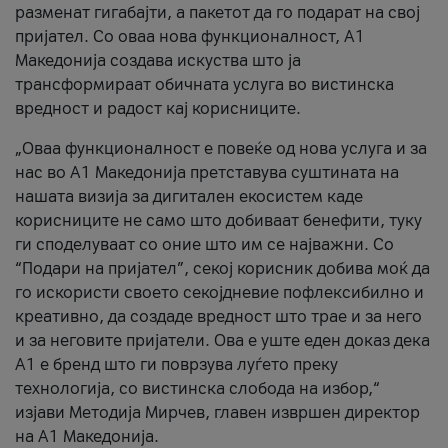
разменат гигабајти, а пакетот да го подарат на свој
пријател. Со оваа нова функционалност, А1
Македонија создава искуства што ја
трансформираат обичната услуга во вистинска
вредност и радост кај корисниците.
„Оваа функционалност е повеќе од нова услуга и за
нас во А1 Македонија претставува суштината на
нашата визија за дигитален екосистем каде
корисниците не само што добиваат бенефити, туку
ги споделуваат со оние што им се најважни. Со
“Подари на пријател”, секој корисник добива моќ да
го искористи своето секојдневие пофлексибилно и
креативно, да создаде вредност што трае и за него
и за неговите пријатели. Ова е уште еден доказ дека
А1 е бренд што ги поврзува луѓето преку
технологија, со вистинска слобода на избор,“
изјави Методија Мирчев, главен извршен директор
на А1 Македонија.