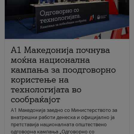
A1 Македонија почнува
моќна национална
кампања за поодговорно
користење на
технологијата во
сообраќајот
A1 Македонија заедно со Министерството за
внатрешни работи денеска и официјално ја
претставија националната општествено
одговорна кампања „Одговорно со