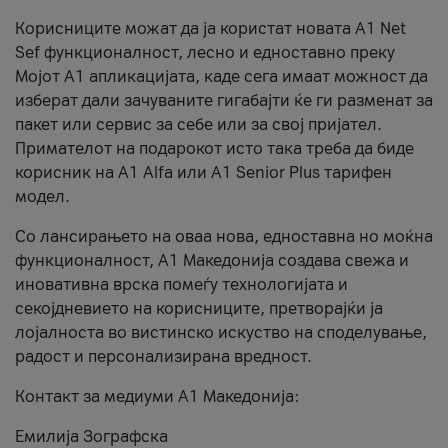
Корисниците можат да ја користат новата А1 Net
Sef функционалност, лесно и едноставно преку
Мојот А1 апликацијата, каде сега имаат можност да
изберат дали зачуваните гигабајти ќе ги разменат за
пакет или сервис за себе или за свој пријател.
Примателот на подарокот исто така треба да биде
корисник на А1 Alfa или A1 Senior Plus тарифен
модел.
Со лансирањето на оваа нова, едноставна но моќна
функционалност, А1 Македонија создава свежа и
иновативна врска помеѓу технологијата и
секојдневието на корисниците, претворајќи ја
лојалноста во вистинско искуство на споделување,
радост и персонализирана вредност.
Контакт за медиуми А1 Македонија:
Емилија Зографска