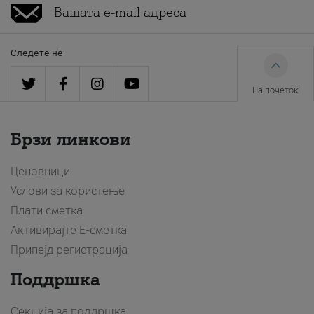
Следете нè
На почеток
Брзи линкови
Ценовници
Услови за користење
Плати сметка
Активирајте Е-сметка
Припејд регистрација
Поддршка
Секција за поддршка