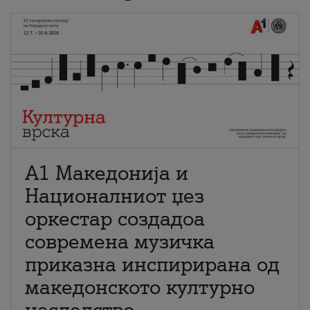
А1 Македонија и
Националниот џез
оркестар создадоа
современа музичка
приказна инспирирана од
македонското културно