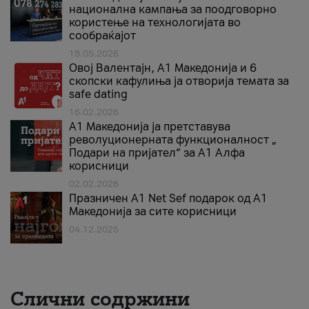
национална кампања за поодговорно
користење на технологијата во
сообраќајот
18.05.2026
Овој Валентајн, A1 Македонија и 6
скопски кафулиња ја отворија темата за
safe dating
16.02.2026
А1 Македонија ја претставува
револуционерната функционалност „
Подари на пријател“ за А1 Алфа
корисници
02.02.2026
Празничен A1 Net Sеf подарок од А1
Македонија за сите корисници
04.12.2025
Слични содржини