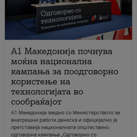
A1 Македонија почнува
моќна национална
кампања за поодговорно
користење на
технологијата во
сообраќајот
A1 Македонија заедно со Министерството за
внатрешни работи денеска и официјално ја
претставија националната општествено
одговорна кампања „Одговорно со