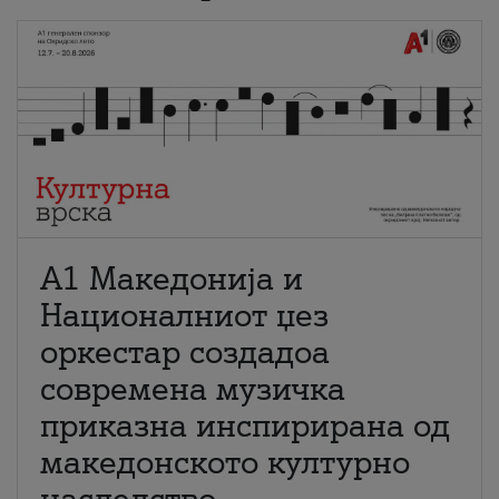
А1 Македонија и
Националниот џез
оркестар создадоа
современа музичка
приказна инспирирана од
македонското културно