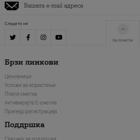
Следете нè
На почеток
Брзи линкови
Ценовници
Услови за користење
Плати сметка
Активирајте Е-сметка
Припејд регистрација
Поддршка
Секција за поддршка