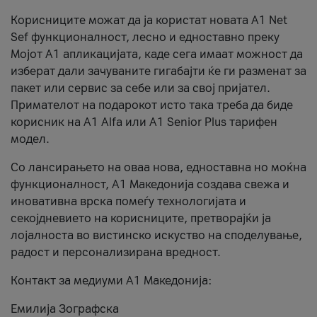
Корисниците можат да ја користат новата А1 Net
Sef функционалност, лесно и едноставно преку
Мојот А1 апликацијата, каде сега имаат можност да
изберат дали зачуваните гигабајти ќе ги разменат за
пакет или сервис за себе или за свој пријател.
Примателот на подарокот исто така треба да биде
корисник на А1 Alfa или A1 Senior Plus тарифен
модел.
Со лансирањето на оваа нова, едноставна но моќна
функционалност, А1 Македонија создава свежа и
иновативна врска помеѓу технологијата и
секојдневието на корисниците, претворајќи ја
лојалноста во вистинско искуство на споделување,
радост и персонализирана вредност.
Контакт за медиуми А1 Македонија:
Емилија Зографска