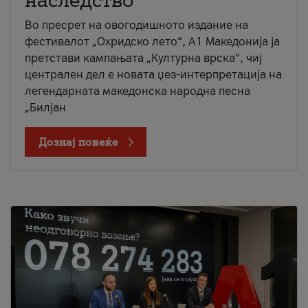
наследство
Во пресрет на овогодишното издание на
фестивалот „Охридско лето“, А1 Македонија ја
претстави кампањата „Културна врска“, чиј
централен дел е новата џез-интерпретација на
легендарната македонска народна песна
„Билјан
Дознај повеќе