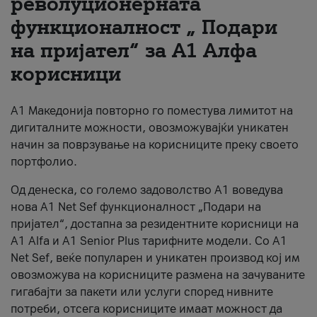
револуционерната
функционалност „ Подари
За нас
на пријател“ за А1 Алфа
#ПодобарОнлајн
корисници
А1 Македонија повторно го поместува лимитот на
дигиталните можности, овозможувајќи уникатен
начин за поврзување на корисниците преку своето
портфолио.
Од денеска, со големо задоволство А1 воведува
нова A1 Net Sef функционалност „Подари на
пријател“, достапна за резидентните корисници на
А1 Alfa и A1 Senior Plus тарифните модели. Со A1
Net Sef, веќе популарен и уникатен производ кој им
овозможува на корисниците размена на зачуваните
гигабајти за пакети или услуги според нивните
потреби, отсега корисниците имаат можност да