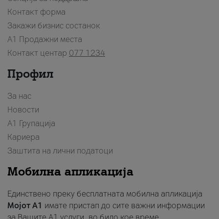
Контакт форма
Закажи бизнис состанок
A1 Продажни места
Контакт центар
077 1234
Профил
За нас
Новости
А1 Групација
Кариера
Заштита на лични податоци
Мобилна апликација
Единствено преку бесплатната мобилна апликација
Мојот A1
имате пристап до сите важни информации
за Вашите A1 услуги, во било кое време.