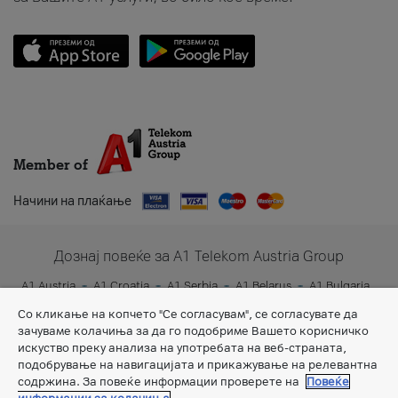
Member of
Начини на плаќање
Дознај повеќе за A1 Telekom Austria Group
A1 Austria
A1 Croatia
A1 Serbia
A1 Belarus
A1 Bulgaria
A1 Slovenia
A1 Digital
Со кликање на копчето "Се согласувам", се согласувате да
зачуваме колачиња за да го подобриме Вашето корисничко
искуство преку анализа на употребата на веб-страната,
подобрување на навигацијата и прикажување на релевантна
содржина. За повеќе информации проверете на
Повеќе