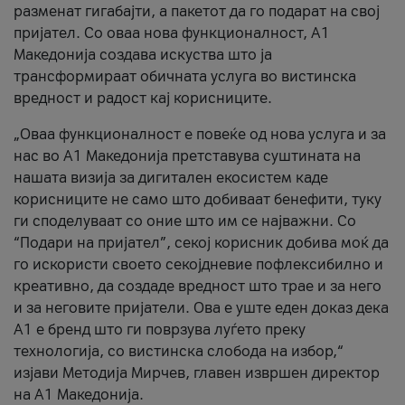
разменат гигабајти, а пакетот да го подарат на свој
пријател. Со оваа нова функционалност, А1
Македонија создава искуства што ја
трансформираат обичната услуга во вистинска
вредност и радост кај корисниците.
„Оваа функционалност е повеќе од нова услуга и за
нас во А1 Македонија претставува суштината на
нашата визија за дигитален екосистем каде
корисниците не само што добиваат бенефити, туку
ги споделуваат со оние што им се најважни. Со
“Подари на пријател”, секој корисник добива моќ да
го искористи своето секојдневие пофлексибилно и
креативно, да создаде вредност што трае и за него
и за неговите пријатели. Ова е уште еден доказ дека
А1 е бренд што ги поврзува луѓето преку
технологија, со вистинска слобода на избор,“
изјави Методија Мирчев, главен извршен директор
на А1 Македонија.