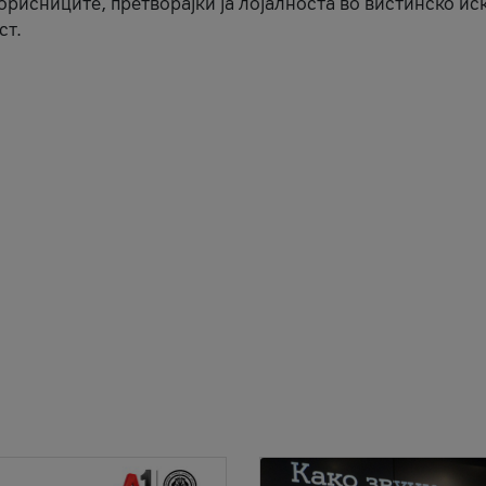
корисниците, претворајќи ја лојалноста во вистинско ис
ст.