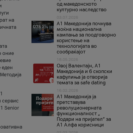
од македонското
и
културно наследство
луги
03.07.2026
рат на
A1 Македонија почнува
бичната
моќна национална
кампања за поодговорно
користење на
ата
технологијата во
сообраќајот
о оние
18.05.2026
невие
Овој Валентајн, A1
е еден
Македонија и 6 скопски
 Методија
кафулиња ја отворија
темата за safe dating
16.02.2026
А1
А1 Македонија ја
и сервис
претставува
1 Senior
револуционерната
функционалност „
Подари на пријател“ за
А1 Алфа корисници
новативна
02.02.2026