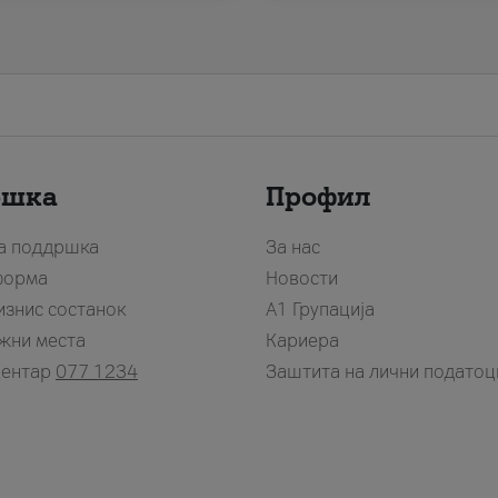
ршка
Профил
за поддршка
За нас
форма
Новости
изнис состанок
А1 Групација
жни места
Кариера
центар
077 1234
Заштита на лични податоц