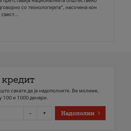
ја претставија националната општествено
говорно со технологијата“, насочена кон
свест...
 кредит
а што сакате да ја надополните. Ве молиме,
у 100 и 1000 денари.
-
+
Надополни