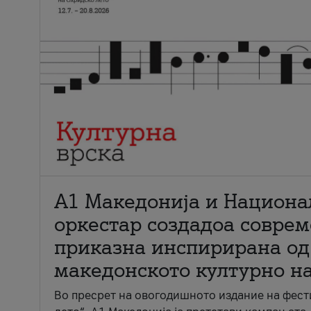
А1 Македонија и Национа
оркестар создадоа совре
приказна инспирирана од
македонското културно н
Во пресрет на овогодишното издание на фест