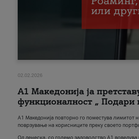
02.02.2026
А1 Македонија ја претста
функционалност „ Подари 
А1 Македонија повторно го поместува лимитот 
поврзување на корисниците преку своето портф
Од денеска, со големо задоволство А1 воведува 