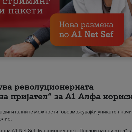
вува револуционерната
на пријател“ за А1 Алфа корис
на дигиталните можности, овозможувајќи уникатен начи
олио.
нова A1 Net Sef функционалност „Подари на пријател“, 