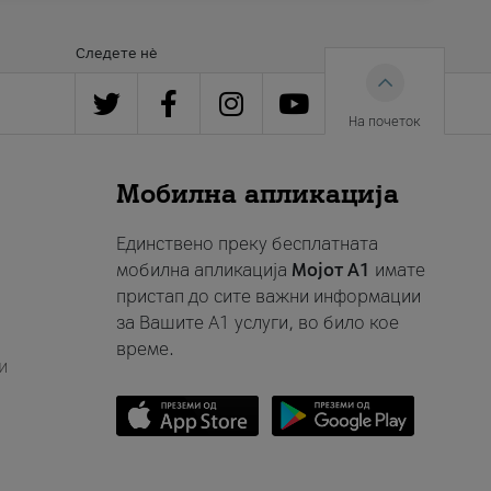
Следете нè
На почеток
Мобилна апликација
Единствено преку бесплатната
мобилна апликација
Мојот A1
имате
пристап до сите важни информации
за Вашите A1 услуги, во било кое
време.
и