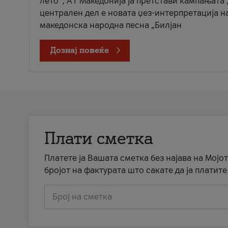
лето“, А1 Македонија ја претстави кампањата 
централен дел е новата џез-интерпретација н
македонска народна песна „Билјан
Дознај повеќе
Плати сметка
Платете ја Вашата сметка без најава на Мојот
бројот на фактурата што сакате да ја платите
Број на сметка