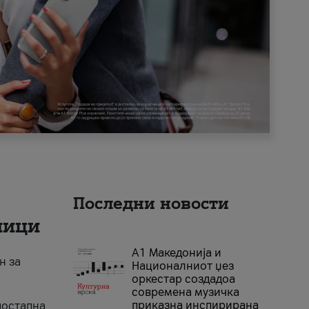
Последни новости
ници
А1 Македонија и
н за
Националниот џез
оркестар создадоа
современа музичка
приказна инспирирана
достапна