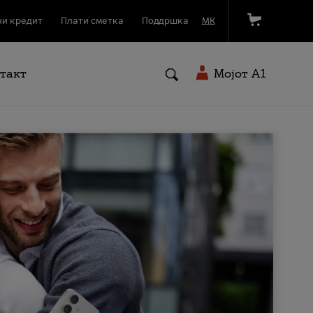
и кредит
Плати сметка
Поддршка
МК
такт
Мојот A1