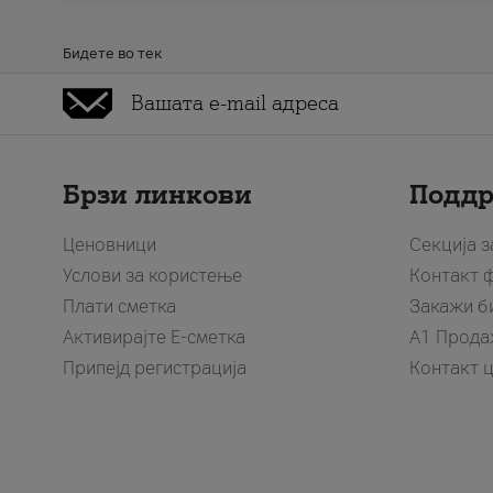
Бидете во тек
Брзи линкови
Подд
Ценовници
Секција 
Услови за користење
Контакт 
Плати сметка
Закажи б
Активирајте Е-сметка
A1 Прода
Припејд регистрација
Контакт 