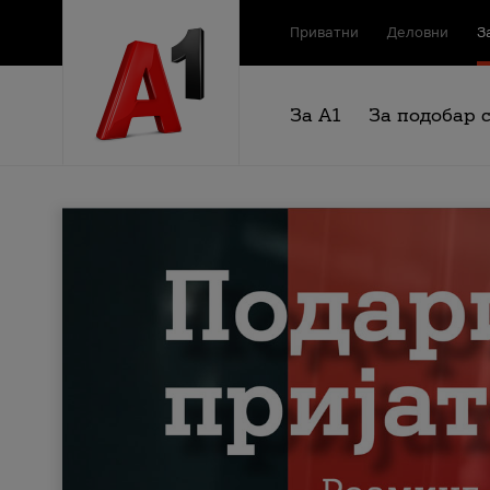
Приватни
Деловни
З
За А1
За подобар 