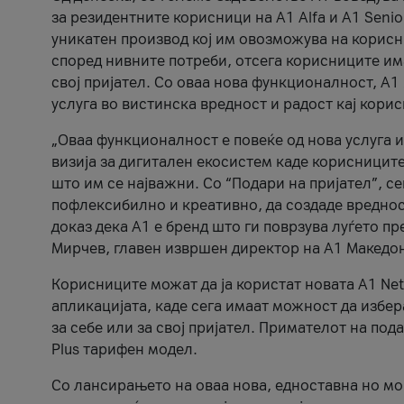
за резидентните корисници на А1 Alfa и A1 Senio
уникатен производ кој им овозможува на корисни
според нивните потреби, отсега корисниците има
свој пријател. Со оваа нова функционалност, А
услуга во вистинска вредност и радост кај кори
„Оваа функционалност е повеќе од нова услуга и
визија за дигитален екосистем каде корисниците
што им се најважни. Со “Подари на пријател”, с
пофлексибилно и креативно, да создаде вредност
доказ дека А1 е бренд што ги поврзува луѓето пр
Мирчев, главен извршен директор на А1 Македон
Корисниците можат да ја користат новата А1 Net
апликацијата, каде сега имаат можност да избера
за себе или за свој пријател. Примателот на пода
Plus тарифен модел.
Со лансирањето на оваа нова, едноставна но м