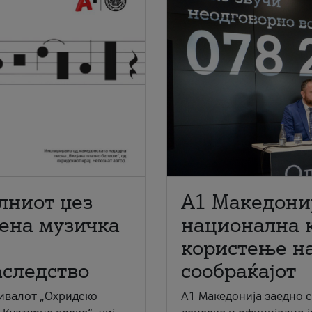
лниот џез
A1 Македони
мена музичка
национална 
користење на
аследство
сообраќајот
ивалот „Охридско
A1 Македонија заедно 