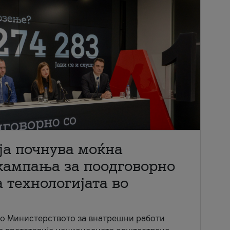
ја почнува моќна
кампања за поодговорно
 технологијата во
со Министерството за внатрешни работи