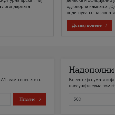
„Културна врска“, чиј
денеска и официјално 
а легендарната
одговорна кампања „Од
подигнување на јавната 
Дознај повеќе
Надополни
 А1, само внесете го
Внесете ја сумата кој
.
внесувајте сума помеѓ
Плати