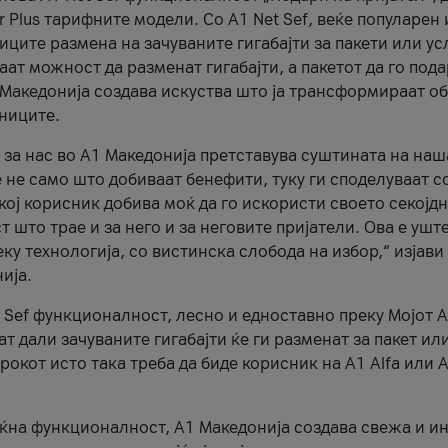
r Plus тарифните модели. Со A1 Net Sef, веќе популарен 
ците размена на зачуваните гигабајти за пакети или ус
ат можност да разменат гигабајти, а пакетот да го пода
1 Македонија создава искуства што ја трансформираат о
сниците.
 за нас во А1 Македонија претставува суштината на наш
 не само што добиваат бенефити, туку ги споделуваат с
екој корисник добива моќ да го искористи своето секојд
 што трае и за него и за неговите пријатели. Ова е ушт
еку технологија, со вистинска слобода на избор,“ изјави
ија.
 Sef функционалност, лесно и едноставно преку Мојот 
т дали зачуваните гигабајти ќе ги разменат за пакет ил
рокот исто така треба да биде корисник на А1 Alfa или A
оќна функционалност, А1 Македонија создава свежа и и