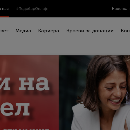
а нас
#ПодобарОнлајн
Надополн
свет
Медиа
Кариера
Броеви за донации
Кон