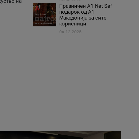
куство на
Празничен A1 Net Sеf
подарок од А1
Македонија за сите
корисници
04.12.2025