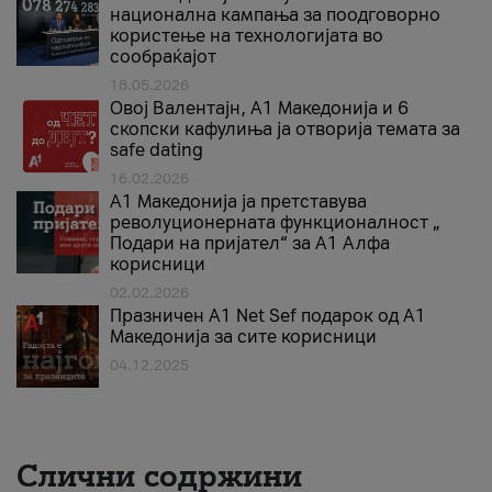
национална кампања за поодговорно
користење на технологијата во
сообраќајот
18.05.2026
Овој Валентајн, A1 Македонија и 6
скопски кафулиња ја отворија темата за
safe dating
16.02.2026
А1 Македонија ја претставува
револуционерната функционалност „
Подари на пријател“ за А1 Алфа
корисници
02.02.2026
Празничен A1 Net Sеf подарок од А1
Македонија за сите корисници
04.12.2025
Слични содржини