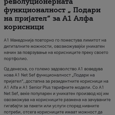
револуционерната
функционалност „ Подари
За нас
на пријател“ за А1 Алфа
#ПодобарОнлајн
корисници
А1 Македонија повторно го поместува лимитот на
дигиталните можности, овозможувајќи уникатен
начин за поврзување на корисниците преку своето
портфолио.
Од денеска, со големо задоволство А1 воведува
нова A1 Net Sef функционалност „Подари на
пријател“, достапна за резидентните корисници на
А1 Alfa и A1 Senior Plus тарифните модели. Со A1
Net Sef, веќе популарен и уникатен производ кој им
овозможува на корисниците размена на зачуваните
гигабајти за пакети или услуги според нивните
потреби, отсега корисниците имаат можност да