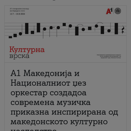
А1 Македонија и
Националниот џез
оркестар создадоа
современа музичка
приказна инспирирана од
македонското културно