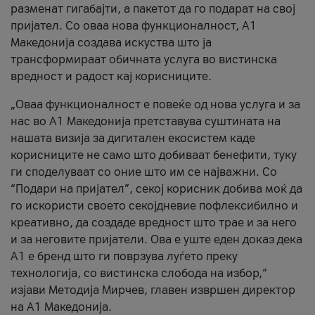
разменат гигабајти, а пакетот да го подарат на свој
пријател. Со оваа нова функционалност, А1
Македонија создава искуства што ја
трансформираат обичната услуга во вистинска
вредност и радост кај корисниците.
„Оваа функционалност е повеќе од нова услуга и за
нас во А1 Македонија претставува суштината на
нашата визија за дигитален екосистем каде
корисниците не само што добиваат бенефити, туку
ги споделуваат со оние што им се најважни. Со
“Подари на пријател”, секој корисник добива моќ да
го искористи своето секојдневие пофлексибилно и
креативно, да создаде вредност што трае и за него
и за неговите пријатели. Ова е уште еден доказ дека
А1 е бренд што ги поврзува луѓето преку
технологија, со вистинска слобода на избор,“
изјави Методија Мирчев, главен извршен директор
на А1 Македонија.