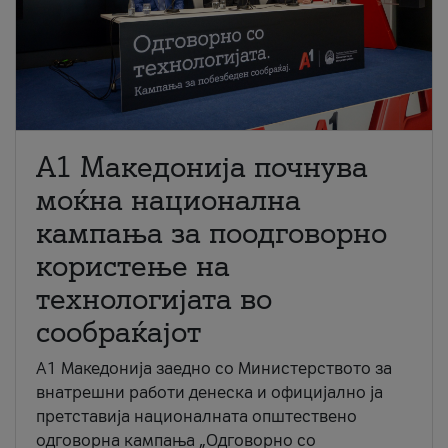
A1 Македонија почнува
моќна национална
кампања за поодговорно
користење на
технологијата во
сообраќајот
A1 Македонија заедно со Министерството за
внатрешни работи денеска и официјално ја
претставија националната општествено
одговорна кампања „Одговорно со