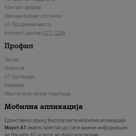
Контакт форма
Закажи бизнис состанок
A1 Продажни места
Контакт центар
077 1234
Профил
За нас
Новости
А1 Групација
Кариера
Заштита на лични податоци
Мобилна апликација
Единствено преку бесплатната мобилна апликација
Мојот A1
имате пристап до сите важни информации
за Вашите A1 услуги, во било кое време.