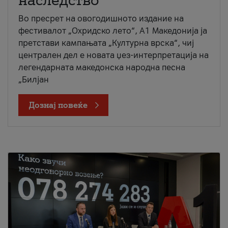
наследство
Во пресрет на овогодишното издание на
фестивалот „Охридско лето“, А1 Македонија ја
претстави кампањата „Културна врска“, чиј
централен дел е новата џез-интерпретација на
легендарната македонска народна песна
„Билјан
Дознај повеќе