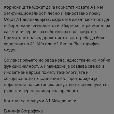
Корисниците можат да ја користат новата А1 Net
Sef функционалност, лесно и едноставно преку
Мојот А1 апликацијата, каде сега имаат можност да
изберат дали зачуваните гигабајти ќе ги разменат за
пакет или сервис за себе или за свој пријател.
Примателот на подарокот исто така треба да биде
корисник на А1 Alfa или A1 Senior Plus тарифен
модел.
Со лансирањето на оваа нова, едноставна но моќна
функционалност, А1 Македонија создава свежа и
иновативна врска помеѓу технологијата и
секојдневието на корисниците, претворајќи ја
лојалноста во вистинско искуство на споделување,
радост и персонализирана вредност.
Контакт за медиуми А1 Македонија:
Емилија Зографска