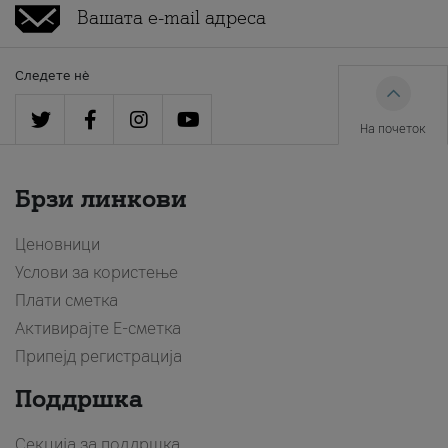
Следете нè
На почеток
Брзи линкови
Ценовници
Услови за користење
Плати сметка
Активирајте Е-сметка
Припејд регистрација
Поддршка
Секција за поддршка