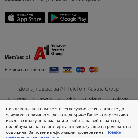
Member of
Начини на плаќање
Дознај повеќе за A1 Telekom Austria Group
A1 Austria
A1 Croatia
A1 Serbia
A1 Belarus
A1 Bulgaria
A1 Slovenia
A1 Digital
Со кликање на копчето "Се согласувам", се согласувате да
зачуваме колачиња за да го подобриме Вашето корисничко
искуство преку анализа на употребата на веб-страната,
подобрување на навигацијата и прикажување на релевантна
содржина. За повеќе информации проверете на
Повеќе