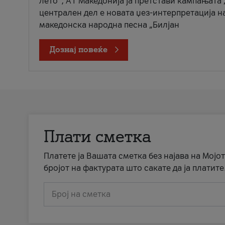
лето“, А1 Македонија ја претстави кампањата 
централен дел е новата џез-интерпретација н
македонска народна песна „Билјан
Дознај повеќе
Плати сметка
Платете ја Вашата сметка без најава на Мојот
бројот на фактурата што сакате да ја платите
Број на сметка