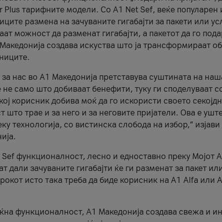
r Plus тарифните модели. Со A1 Net Sef, веќе популарен 
ците размена на зачуваните гигабајти за пакети или ус
ат можност да разменат гигабајти, а пакетот да го пода
1 Македонија создава искуства што ја трансформираат о
сниците.
 за нас во А1 Македонија претставува суштината на наш
 не само што добиваат бенефити, туку ги споделуваат с
екој корисник добива моќ да го искористи своето секојд
 што трае и за него и за неговите пријатели. Ова е ушт
еку технологија, со вистинска слобода на избор,“ изјави
ија.
 Sef функционалност, лесно и едноставно преку Мојот 
т дали зачуваните гигабајти ќе ги разменат за пакет ил
рокот исто така треба да биде корисник на А1 Alfa или A
оќна функционалност, А1 Македонија создава свежа и и