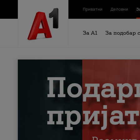
Приватни
Деловни
З
За А1
За подобар 