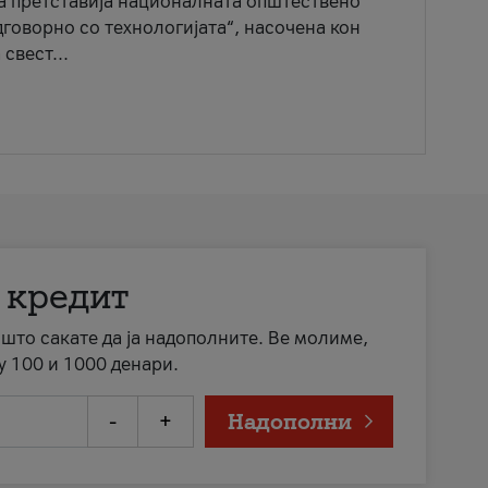
ја претставија националната општествено
говорно со технологијата“, насочена кон
свест...
 кредит
а што сакате да ја надополните. Ве молиме,
у 100 и 1000 денари.
-
+
Надополни