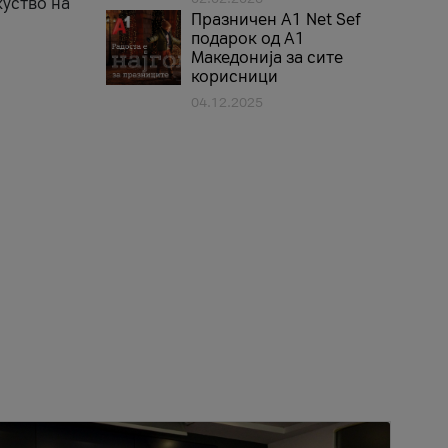
куство на
Празничен A1 Net Sеf
подарок од А1
Македонија за сите
корисници
04.12.2025