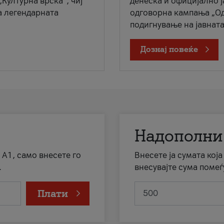
„Културна врска“, чиј
денеска и официјално 
а легендарната
одговорна кампања „Од
подигнување на јавната 
Дознај повеќе
Надополни
 А1, само внесете го
Внесете ја сумата кој
.
внесувајте сума помеѓ
Плати