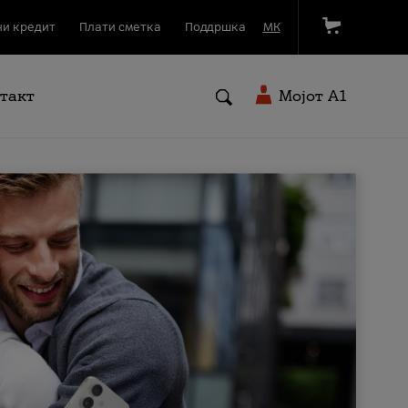
и кредит
Плати сметка
Поддршка
МК
такт
Мојот A1