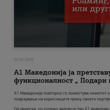
02.02.2026
А1 Македонија ја претста
функционалност „ Подари 
А1 Македонија повторно го поместува лимитот 
поврзување на корисниците преку своето портф
Од денеска, со големо задоволство А1 воведува 