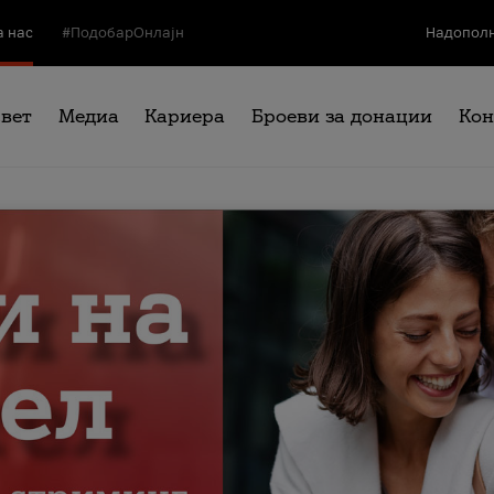
а нас
#ПодобарОнлајн
Надополн
свет
Медиа
Кариера
Броеви за донации
Кон