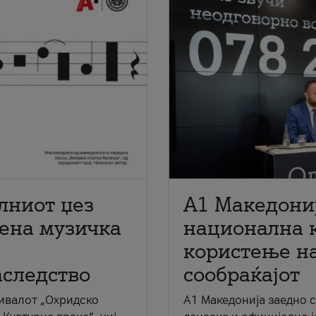
лниот џез
A1 Македони
мена музичка
национална 
користење на
аследство
сообраќајот
ивалот „Охридско
A1 Македонија заедно 