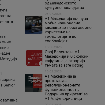
од македонското
и
културно наследство
луги
03.07.2026
рат на
A1 Македонија почнува
бичната
моќна национална
кампања за поодговорно
користење на
ата
технологијата во
сообраќајот
о оние
18.05.2026
невие
Овој Валентајн, A1
е еден
Македонија и 6 скопски
 Методија
кафулиња ја отворија
темата за safe dating
16.02.2026
А1
А1 Македонија ја
и сервис
претставува
1 Senior
револуционерната
функционалност „
Подари на пријател“ за
А1 Алфа корисници
новативна
02.02.2026