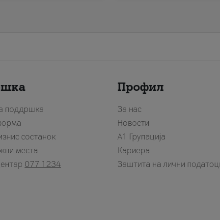
ршка
Профил
за поддршка
За нас
форма
Новости
изнис состанок
А1 Групација
жни места
Кариера
центар
077 1234
Заштита на лични податоц