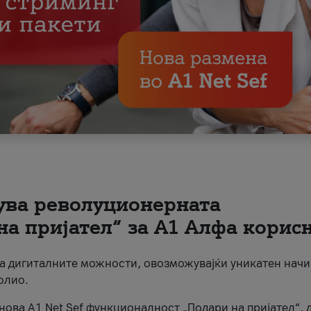
вува револуционерната
на пријател“ за А1 Алфа корис
на дигиталните можности, овозможувајќи уникатен начи
олио.
нова A1 Net Sef функционалност „Подари на пријател“, 