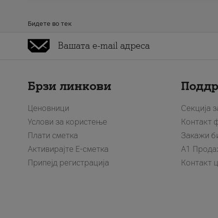
Бидете во тек
Брзи линкови
Подд
Ценовници
Секција 
Услови за користење
Контакт 
Плати сметка
Закажи б
Активирајте Е-сметка
A1 Прода
Припејд регистрација
Контакт 