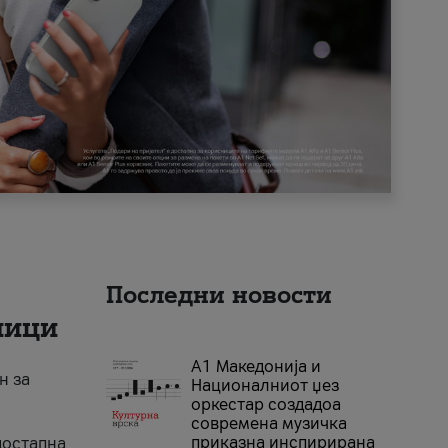
Последни новости
ници
А1 Македонија и
н за
Националниот џез
оркестар создадоа
современа музичка
приказна инспирирана
достапна