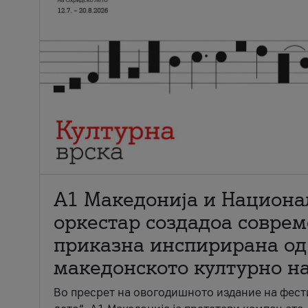
А1 Македонија и Национа
оркестар создадоа совре
приказна инспирирана од
македонското културно н
Во пресрет на овогодишното издание на фест