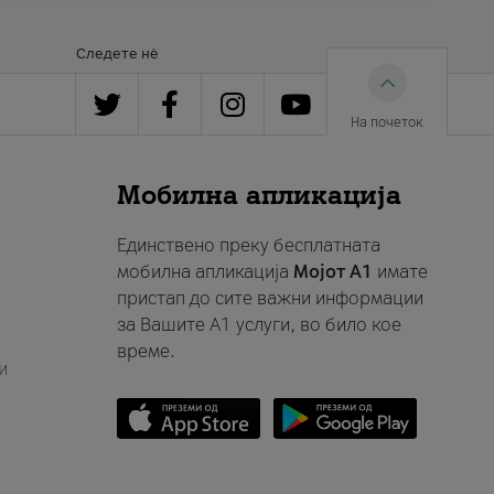
Следете нè
На почеток
Мобилна апликација
Единствено преку бесплатната
мобилна апликација
Мојот A1
имате
пристап до сите важни информации
за Вашите A1 услуги, во било кое
време.
и