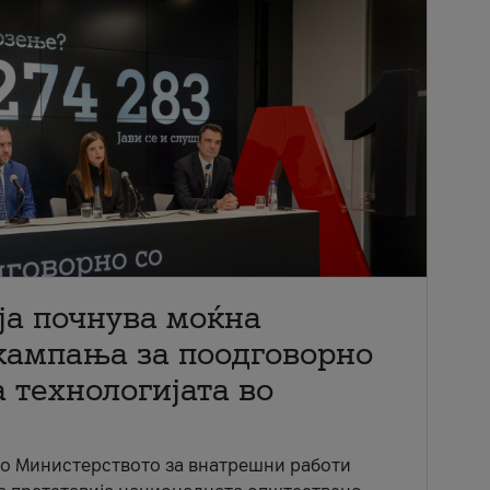
ја почнува моќна
кампања за поодговорно
 технологијата во
со Министерството за внатрешни работи