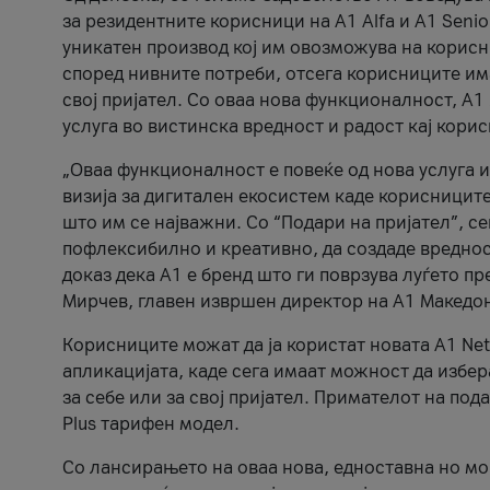
за резидентните корисници на А1 Alfa и A1 Senio
уникатен производ кој им овозможува на корисни
според нивните потреби, отсега корисниците има
свој пријател. Со оваа нова функционалност, А
услуга во вистинска вредност и радост кај кори
„Оваа функционалност е повеќе од нова услуга и
визија за дигитален екосистем каде корисниците
што им се најважни. Со “Подари на пријател”, с
пофлексибилно и креативно, да создаде вредност
доказ дека А1 е бренд што ги поврзува луѓето пр
Мирчев, главен извршен директор на А1 Македон
Корисниците можат да ја користат новата А1 Net
апликацијата, каде сега имаат можност да избера
за себе или за свој пријател. Примателот на пода
Plus тарифен модел.
Со лансирањето на оваа нова, едноставна но м