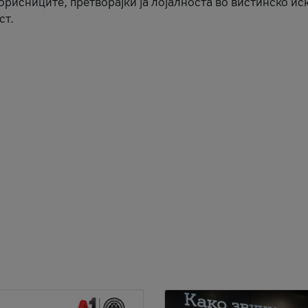
корисниците, претворајќи ја лојалноста во вистинско ис
ст.