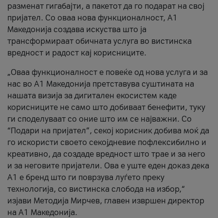
разменат гигабајти, а пакетот да го подарат на свој
пријател. Со оваа нова функционалност, А1
Македонија создава искуства што ја
трансформираат обичната услуга во вистинска
вредност и радост кај корисниците.
„Оваа функционалност е повеќе од нова услуга и за
нас во А1 Македонија претставува суштината на
нашата визија за дигитален екосистем каде
корисниците не само што добиваат бенефити, туку
ги споделуваат со оние што им се најважни. Со
“Подари на пријател”, секој корисник добива моќ да
го искористи своето секојдневие пофлексибилно и
креативно, да создаде вредност што трае и за него
и за неговите пријатели. Ова е уште еден доказ дека
А1 е бренд што ги поврзува луѓето преку
технологија, со вистинска слобода на избор,“
изјави Методија Мирчев, главен извршен директор
на А1 Македонија.