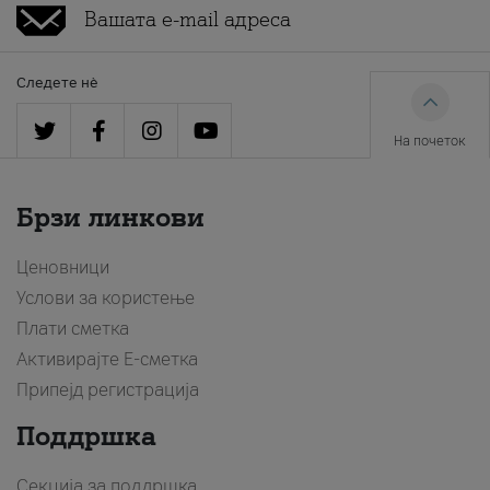
Следете нè
На почеток
Брзи линкови
Ценовници
Услови за користење
Плати сметка
Активирајте Е-сметка
Припејд регистрација
Поддршка
Секција за поддршка