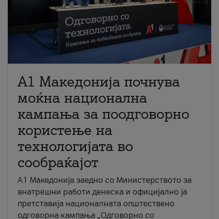
A1 Македонија почнува
моќна национална
кампања за поодговорно
користење на
технологијата во
сообраќајот
A1 Македонија заедно со Министерството за
внатрешни работи денеска и официјално ја
претставија националната општествено
одговорна кампања „Одговорно со