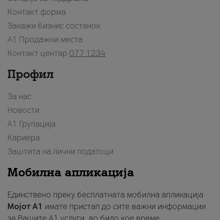
Контакт форма
Закажи бизнис состанок
A1 Продажни места
Контакт центар
077 1234
Профил
За нас
Новости
А1 Групација
Кариера
Заштита на лични податоци
Мобилна апликација
Единствено преку бесплатната мобилна апликација
Мојот A1
имате пристап до сите важни информации
за Вашите A1 услуги, во било кое време.