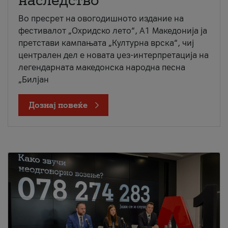
наследство
Во пресрет на овогодишното издание на
фестивалот „Охридско лето“, А1 Македонија ја
претстави кампањата „Културна врска“, чиј
централен дел е новата џез-интерпретација на
легендарната македонска народна песна
„Билјан
Дознај повеќе