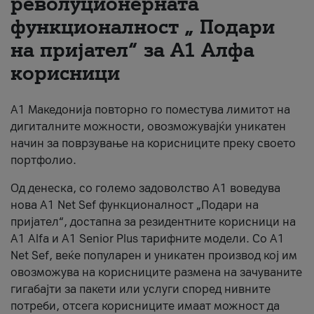
револуционерната
функционалност „ Подари
За нас
на пријател“ за А1 Алфа
#ПодобарОнлајн
корисници
А1 Македонија повторно го поместува лимитот на
дигиталните можности, овозможувајќи уникатен
начин за поврзување на корисниците преку своето
портфолио.
Од денеска, со големо задоволство А1 воведува
нова A1 Net Sef функционалност „Подари на
пријател“, достапна за резидентните корисници на
А1 Alfa и A1 Senior Plus тарифните модели. Со A1
Net Sef, веќе популарен и уникатен производ кој им
овозможува на корисниците размена на зачуваните
гигабајти за пакети или услуги според нивните
потреби, отсега корисниците имаат можност да