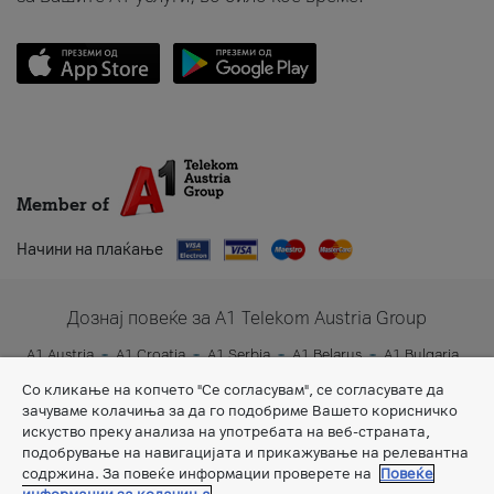
Member of
Начини на плаќање
Дознај повеќе за A1 Telekom Austria Group
A1 Austria
A1 Croatia
A1 Serbia
A1 Belarus
A1 Bulgaria
A1 Slovenia
A1 Digital
Со кликање на копчето "Се согласувам", се согласувате да
зачуваме колачиња за да го подобриме Вашето корисничко
искуство преку анализа на употребата на веб-страната,
подобрување на навигацијата и прикажување на релевантна
содржина. За повеќе информации проверете на
Повеќе