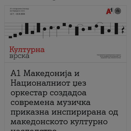
А1 Македонија и
Националниот џез
оркестар создадоа
современа музичка
приказна инспирирана од
македонското културно