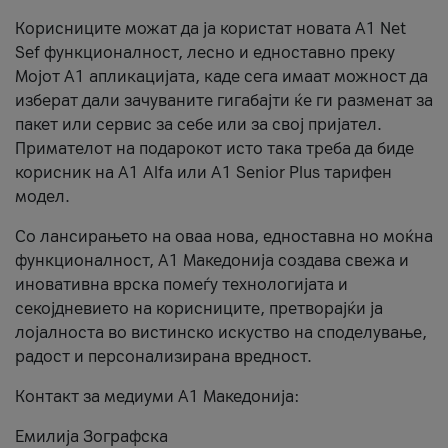
Корисниците можат да ја користат новата А1 Net
Sef функционалност, лесно и едноставно преку
Мојот А1 апликацијата, каде сега имаат можност да
изберат дали зачуваните гигабајти ќе ги разменат за
пакет или сервис за себе или за свој пријател.
Примателот на подарокот исто така треба да биде
корисник на А1 Alfa или A1 Senior Plus тарифен
модел.
Со лансирањето на оваа нова, едноставна но моќна
функционалност, А1 Македонија создава свежа и
иновативна врска помеѓу технологијата и
секојдневието на корисниците, претворајќи ја
лојалноста во вистинско искуство на споделување,
радост и персонализирана вредност.
Контакт за медиуми А1 Македонија:
Емилија Зографска